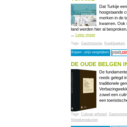
Dat Turkije een
hoogstaande cu
merken in de ta
kwamen. Ook ui
land werden hier al besproken.
...
Lees meer
Tags:
Gastronomie
,
Kookboeken
,
Kopen - prijs vergelijken:
DE OUDE BELGEN I
De fundamenten
reeds gelegd 
traditionele ge
Verbazingwekken
zowel een culi
een toeristische
Tags:
Culinair erfgoed
,
Gastronom
Streekproducten