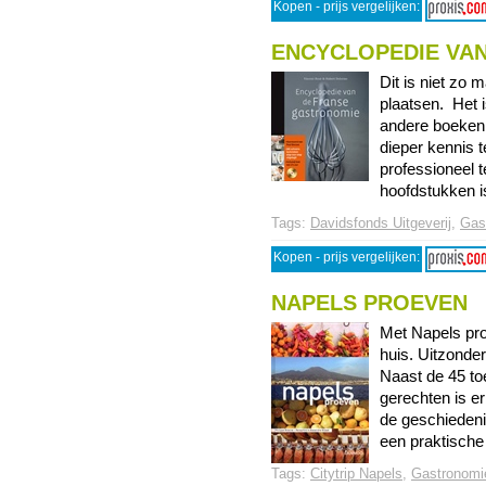
Kopen - prijs vergelijken:
ENCYCLOPEDIE VA
Dit is niet zo
plaatsen. Het i
andere boeken 
dieper kennis
professioneel 
hoofdstukken is
Tags:
Davidsfonds Uitgeverij
,
Gas
Kopen - prijs vergelijken:
NAPELS PROEVEN
Met Napels pro
huis. Uitzonde
Naast de 45 to
gerechten is e
de geschiedeni
een praktische g
Tags:
Citytrip Napels
,
Gastronomi