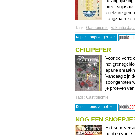
belangrijke ingr
meer sojasaus,
zoetzure gember
Langzaam kenni
Tags:
Gastronomie
,
Vakantie Jap
Kopen - prijs vergelijken:
CHILIPEPER
Voor de verre 
het grensgebied
aparte smaakma
Vandaag zijn de
soortgenoten w
je proeven van g
Tags:
Gastronomie
Kopen - prijs vergelijken:
NOG EEN SNOEPJE
Het schrijvers
hebben voor sn