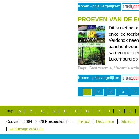
Kopen - prijs vergelijken:
PROEVEN VAN DE 
Dit is niet het
enkel de toeri
Verdonck neemt
aandacht voor s
samen met een
Luxemburg op ee
Tags:
Gastronomie
,
Vakantie Ard
Kopen - prijs vergelijken:
1
2
3
4
5
Tags:
A
B
C
D
E
F
G
H
I
K
L
Copyright 2004 - 2020 Reisboeken.be
Privacy
Disclaimer
Sitemap
webdesign w247.be