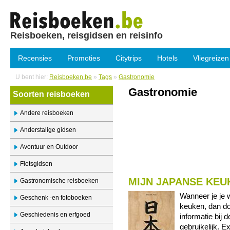
Reisboeken, reisgidsen en reisinfo
Recensies
Promoties
Citytrips
Hotels
Vliegreizen
U bent hier:
Reisboeken.be
»
Tags
»
Gastronomie
Gastronomie
Soorten reisboeken
Andere reisboeken
Anderstalige gidsen
Avontuur en Outdoor
Fietsgidsen
MIJN JAPANSE KEU
Gastronomische reisboeken
Wanneer je je 
Geschenk -en fotoboeken
keuken, dan do
Geschiedenis en erfgoed
informatie bij 
gebruikelijk. E