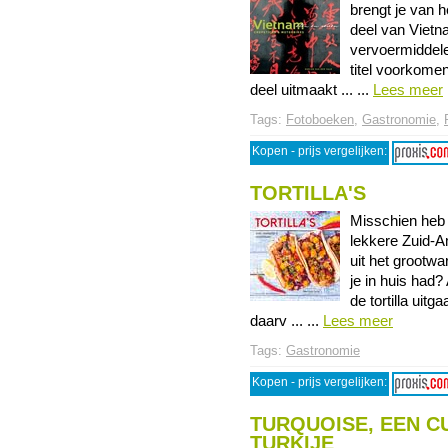
brengt je van h
deel van Vietna
vervoermiddelen
titel voorkomen
deel uitmaakt ... ...
Lees meer
Tags:
Fotoboeken
,
Gastronomie
,
Kopen - prijs vergelijken:
TORTILLA'S
Misschien heb 
lekkere Zuid-A
uit het grootwa
je in huis had?
de tortilla ui
daarv ... ...
Lees meer
Tags:
Gastronomie
Kopen - prijs vergelijken:
TURQUOISE, EEN C
TURKIJE