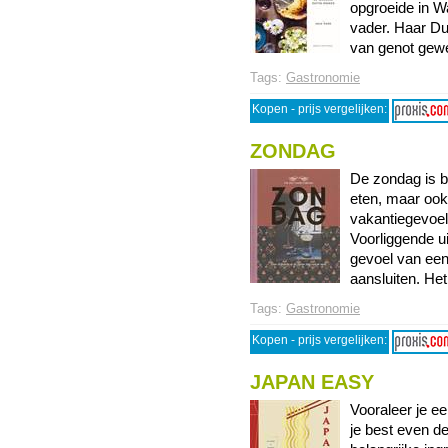
opgroeide in W
vader. Haar Du
van genot gewee
Tags:
Gastronomie
Kopen - prijs vergelijken:
ZONDAG
De zondag is b
eten, maar ook 
vakantiegevoel
Voorliggende u
gevoel van een
aansluiten. Het 
Tags:
Gastronomie
Kopen - prijs vergelijken:
JAPAN EASY
Vooraleer je e
je best even d