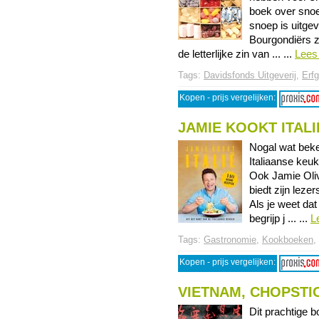
boek over snoe
snoep is uitge
Bourgondiërs z
de letterlijke zin van ... ...
Lees
Tags:
Davidsfonds Uitgeverij
,
Erf
Kopen - prijs vergelijken:
JAMIE KOOKT ITALI
Nogal wat beken
Italiaanse keuk
Ook Jamie Oliv
biedt zijn leze
Als je weet dat
begrijp j ... ...
L
Tags:
Gastronomie
,
Kookboeken
,
Kopen - prijs vergelijken:
VIETNAM, CHOPSTI
Dit prachtige b