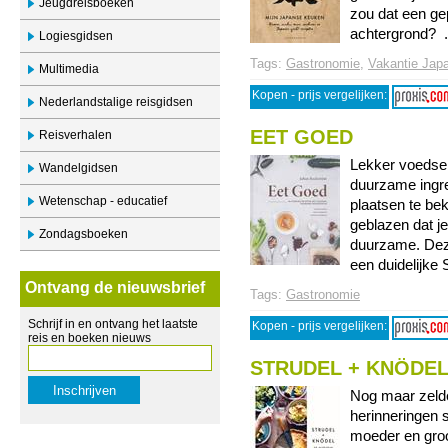
Jeugdreisboeken
zou dat een ge
achtergrond? ..
Logiesgidsen
Tags:
Gastronomie
,
Vakantie Jap
Multimedia
Kopen - prijs vergelijken:
Nederlandstalige reisgidsen
EET GOED
Reisverhalen
Lekker voedsel
Wandelgidsen
duurzame ingred
Wetenschap - educatief
plaatsen te be
geblazen dat je
Zondagsboeken
duurzame. Deze
een duidelijke S
Ontvang de nieuwsbrief
Tags:
Gastronomie
Schrijf in en ontvang het laatste
Kopen - prijs vergelijken:
reis en boeken nieuws
STRUDEL + KNÖDE
Nog maar zelde
herinneringen 
moeder en groo