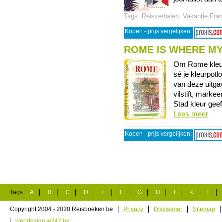
Tags:
Reisverhalen
,
Vakantie Fran
Kopen - prijs vergelijken:
ROME IS WHERE MY
Om Rome kleur 
sé je kleurpotl
van deze uitgav
vilstift, markee
Stad kleur geef
Lees meer
Kopen - prijs vergelijken:
Tags:
A
B
C
D
E
F
G
H
I
K
L
Copyright 2004 - 2020 Reisboeken.be
Privacy
Disclaimer
Sitemap
webdesign w247.be