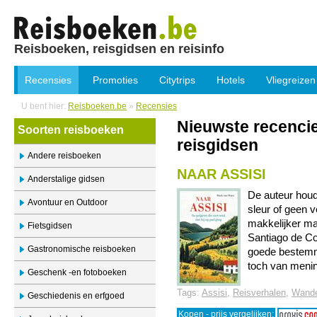
Reisboeken, reisgidsen en reisinfo
Recensies
Promoties
Citytrips
Hotels
Vliegreizen
U bent hier:
Reisboeken.be
»
Recensies
Nieuwste recenci
Soorten reisboeken
reisgidsen
Andere reisboeken
NAAR ASSISI
Anderstalige gidsen
De auteur houd
Avontuur en Outdoor
sleur of geen v
makkelijker m
Fietsgidsen
Santiago de Co
Gastronomische reisboeken
goede bestemm
toch van mening
Geschenk -en fotoboeken
Tags:
Assisi
,
Reisverhalen
,
Wande
Geschiedenis en erfgoed
Kopen - prijs vergelijken: