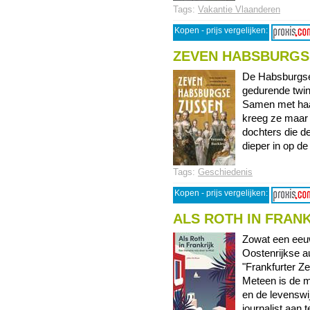
Tags:
Vakantie Vlaanderen
Kopen - prijs vergelijken:
ZEVEN HABSBURGS
De Habsburgse
gedurende twint
Samen met haar
kreeg ze maar 
dochters die de
dieper in op de 
Tags:
Geschiedenis
Kopen - prijs vergelijken:
ALS ROTH IN FRAN
Zowat een eeu
Oostenrijkse a
"Frankfurter Ze
Meteen is de m
en de levenswij
journalist aan t