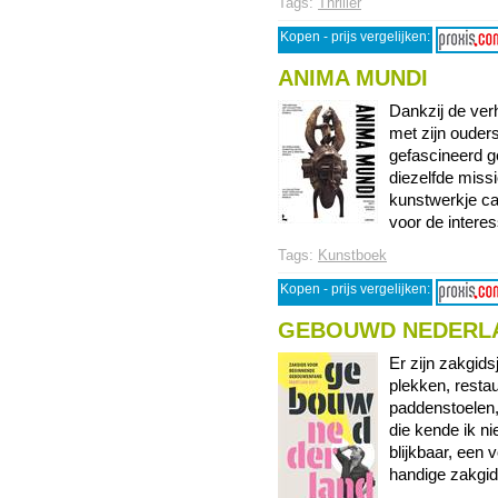
Tags:
Thriller
Kopen - prijs vergelijken:
ANIMA MUNDI
Dankzij de ver
met zijn ouders
gefascineerd g
diezelfde missi
kunstwerkje ca
voor de interess
Tags:
Kunstboek
Kopen - prijs vergelijken:
GEBOUWD NEDERL
Er zijn zakgids
plekken, restau
paddenstoelen,
die kende ik n
blijkbaar, een 
handige zakgidsj