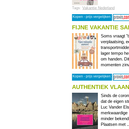
Tags:
Vakantie Nederland
Kopen - prijs vergelijken:
FIJNE VAKANTIE S
Soms vraagt "ti
verplaatsing, 
transportmiddel
lager tempo hee
om handen. Dit
momenten zinvol
Kopen - prijs vergelijken:
AUTHENTIEK VLAA
Sinds de coron
dat de eigen st
Luc Vander Els
merkwaardige p
minder bekende
Plaatsen met ...