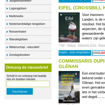
Jeugdreisboeken
EIFEL (CROSSBILL
Logiesgidsen
Voor inwoners 
Multimedia
Landen, is de r
Nederlandstalige reisgidsen
reisdoel. Het 
aspecten, de ri
Reisverhalen
gewaardeerde l
waters zijn geli
Wandelgidsen
Tags:
Natuur
,
Vakantie Eifel
,
Wand
Wetenschap - educatief
Kopen - prijs vergelijken:
Zondagsboeken
COMMISSARIS DUP
GLÉNAN
Ontvang de nieuwsbrief
Een eind buiten
Schrijf in en ontvang het laatste
bekend onder d
reis en boeken nieuws
Glénan. Het ene
even gemakkeli
iets in het ve
wel degeli ... ..