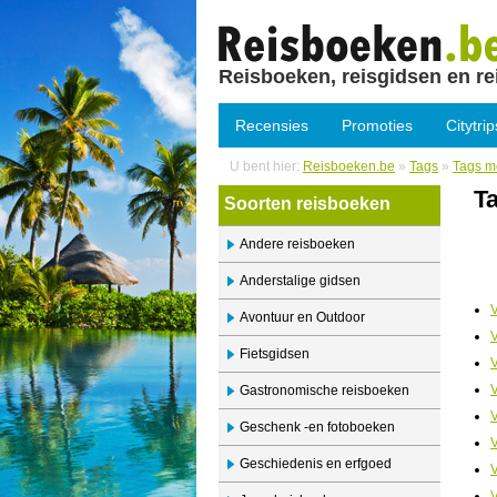
Reisboeken, reisgidsen en re
Recensies
Promoties
Citytrip
U bent hier:
Reisboeken.be
»
Tags
»
Tags me
Ta
Soorten reisboeken
Andere reisboeken
Anderstalige gidsen
V
Avontuur en Outdoor
V
Fietsgidsen
V
V
Gastronomische reisboeken
V
Geschenk -en fotoboeken
V
Geschiedenis en erfgoed
V
V