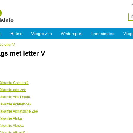
isinfo
s
Hotels
Vliegreizen
Wintersport
Lastminutes
Vlieg
t letter V
gs met letter V
akantie Catalonië
akantie aan zee
akantie Abu Dhabi
akantie Achterhoek
akantie Adriatische Zee
akantie Afrika
akantie Alaska
akantie Albanië