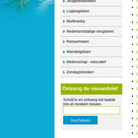
Jeugdreisboeken
V
Logiesgidsen
V
Multimedia
V
Nederlandstalige reisgidsen
V
Reisverhalen
V
V
Wandelgidsen
V
Wetenschap - educatief
V
Zondagsboeken
V
V
Ontvang de nieuwsbrief
V
V
Schrijf in en ontvang het laatste
V
reis en boeken nieuws
V
V
V
V