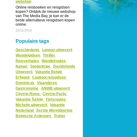
webshop
Online reisboeken en reisgidsen
kopen? Ontdek de nieuwe webshop
van The Media Bay, je kan er de
beste alternatieve reisgidsen kopen
online.
22/11/2016
Populaire tags
Geschiedenis
Lannoo uitgeverij
Wandelgidsen
Thriller
Reisverhalen
Wandelroutes
Natuur
Stedentrips
Davidsfonds
Uitgeverij
Vakantie België
Erfgoed
Capitool reisgidsen
Dominicus
Vlaanderen
Gastronomie
ANWB uitgeverij
Citytrip Rome
Citytrip Parijs
Vakantie Turkije
Fietsroutes
Michelin uitgeverij
Vakantie
Nederland
Eerste Wereldoorlog
Belgische Ardennen
Trotter