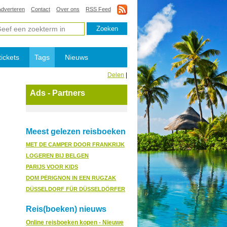
Adverteren
Contact
Over ons
RSS Feed
tickets
Tags
Nieuws
Delen
|
Ads - Partners
Meest gelezen reisboeken
MET DE CAMPER DOOR FRANKRIJK
LOGEREN BIJ BELGEN
PARIJS VOOR KIDS
DOM PÉRIGNON IN EEN RUGZAK
DÜSSELDORF FÜR DÜSSELDÖRFER
Reis(boeken) nieuws
Online reisboeken kopen - Nieuwe