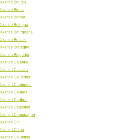
akantie Bhutan
akantie Birma
akantie Bolivia
akantie Bologna
Vakantie Bourgogne
akantie Brazilië
akantie Bretagne
akantie Bulgarije
akantie Calabrië
akantie Calcutta
akantie California
Vakantie Cambodja
Vakantie Canada
akantie Cariben
akantie Catalonië
Vakantie Champagne
akantie Chili
akantie China
Vakantie Columbia