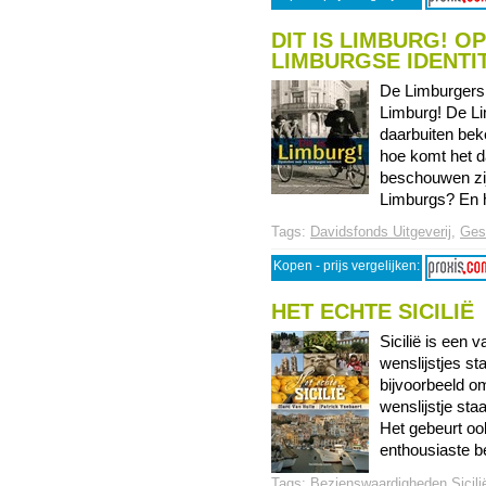
DIT IS LIMBURG! O
LIMBURGSE IDENTIT
De Limburgers
Limburg! De Li
daarbuiten beke
hoe komt het 
beschouwen zij 
Limburgs? En ho
Tags:
Davidsfonds Uitgeverij
,
Ges
Kopen - prijs vergelijken:
HET ECHTE SICILIË
Sicilië is een v
wenslijstjes sta
bijvoorbeeld o
wenslijstje staa
Het gebeurt oo
enthousiaste be 
Tags:
Bezienswaardigheden Sicili