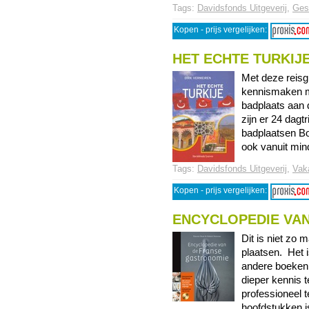
Tags:
Davidsfonds Uitgeverij
,
Ges
Kopen - prijs vergelijken:
HET ECHTE TURKIJ
Met deze reisgi
kennismaken met
badplaats aan 
zijn er 24 dagt
badplaatsen B
ook vanuit minde
Tags:
Davidsfonds Uitgeverij
,
Vaka
Kopen - prijs vergelijken:
ENCYCLOPEDIE VA
Dit is niet zo
plaatsen. Het i
andere boeken 
dieper kennis
professioneel 
hoofdstukken is