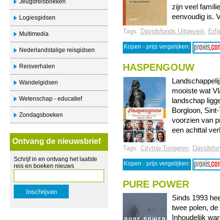
Jeugdreisboeken
zijn veel fami
eenvoudig is. Ve
Logiesgidsen
Tags:
Davidsfonds Uitgeverij
,
Erf
Multimedia
Kopen - prijs vergelijken:
Nederlandstalige reisgidsen
HASPENGOUW
Reisverhalen
Landschappelij
Wandelgidsen
mooiste wat Vla
Wetenschap - educatief
landschap ligg
Borgloon, Sint
Zondagsboeken
voorzien van pr
een achttal verk
Ontvang de nieuwsbrief
Tags:
Citytrip Tongeren
,
Davidsfon
Schrijf in en ontvang het laatste
Kopen - prijs vergelijken:
reis en boeken nieuws
PURE POWER
Sinds 1993 hee
twee polen, de
Inhoudelijk wa