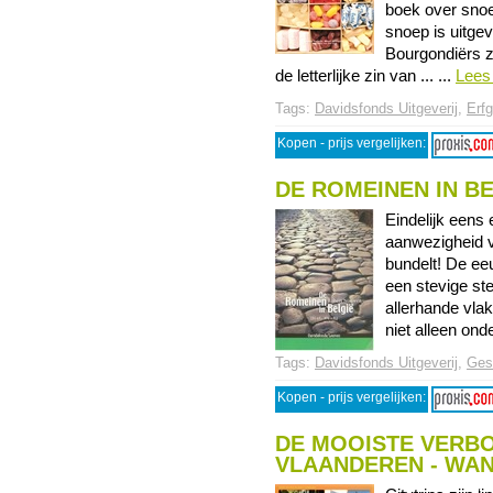
boek over snoe
snoep is uitge
Bourgondiërs z
de letterlijke zin van ... ...
Lees
Tags:
Davidsfonds Uitgeverij
,
Erf
Kopen - prijs vergelijken:
DE ROMEINEN IN B
Eindelijk eens 
aanwezigheid v
bundelt! De e
een stevige st
allerhande vla
niet alleen onde
Tags:
Davidsfonds Uitgeverij
,
Ges
Kopen - prijs vergelijken:
DE MOOISTE VERBO
VLAANDEREN - WA