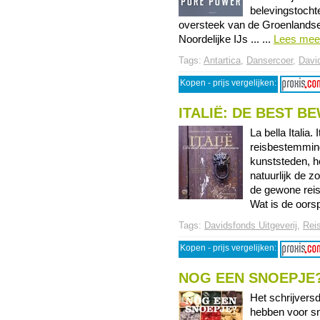
belevingstocht
oversteek van de Groenlandse 
Noordelijke IJs ... ...
Lees mee
Tags:
Antartica
,
Dansercoer
,
David
Kopen - prijs vergelijken:
ITALIË: DE BEST 
La bella Italia. 
reisbestemming
kunststeden, h
natuurlijk de z
de gewone reisg
Wat is de oorsp
Tags:
Davidsfonds Uitgeverij
,
Rei
Kopen - prijs vergelijken:
NOG EEN SNOEPJE
Het schrijvers
hebben voor sn