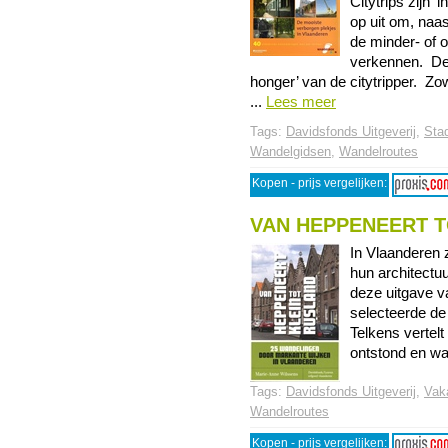
Citytrips zijn 
op uit om, naa
de minder- of 
verkennen. Dez
honger’ van de citytripper. Zo
...
Lees meer
Tags:
Davidsfonds Uitgeverij
,
Sta
Wandelgidsen
,
Wandelroutes
Kopen - prijs vergelijken:
VAN HEPPENEERT T
In Vlaanderen z
hun architectuu
deze uitgave 
selecteerde de
Telkens vertelt
ontstond en wat 
Tags:
Davidsfonds Uitgeverij
,
Vak
Wandelroutes
Kopen - prijs vergelijken: