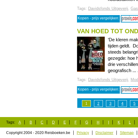
Tags:
Davidsfonds Uitgeverij
,
Gas
Kopen - prijs vergelijken:
VAN HOED TOT ON
‘De kleren mak
tijden geldt. D
steeds belangr
gezegde: hoe h
drie verschill
geografisch ... 
Tags:
Davidsfonds Uitgeverij
,
Mod
Kopen - prijs vergelijken:
1
2
3
4
5
Tags:
A
B
C
D
E
F
G
H
I
K
L
Copyright 2004 - 2020 Reisboeken.be
Privacy
Disclaimer
Sitemap