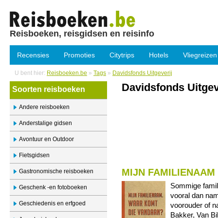
Reisboeken, reisgidsen en reisinfo
Recensies
Promoties
Citytrips
Hotels
Vliegreizen
U bent hier:
Reisboeken.be
»
Tags
»
Davidsfonds Uitgeverij
Davidsfonds Uitgev
Soorten reisboeken
Andere reisboeken
Anderstalige gidsen
Avontuur en Outdoor
Fietsgidsen
MIJN FAMILIENAAM
Gastronomische reisboeken
Sommige famili
Geschenk -en fotoboeken
vooral dan nam
Geschiedenis en erfgoed
voorouder of n
Bakker, Van Bi