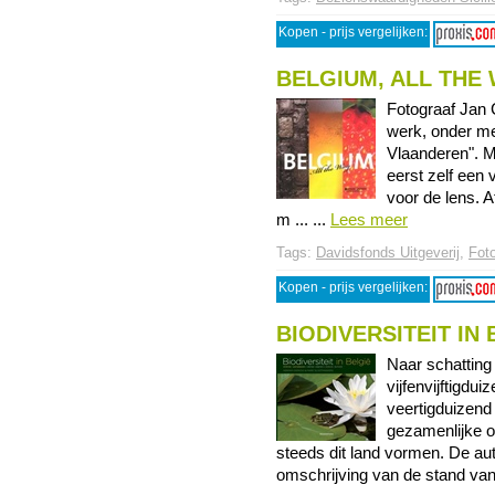
Kopen - prijs vergelijken:
BELGIUM, ALL THE
Fotograaf Jan C
werk, onder me
Vlaanderen". Me
eerst zelf een v
voor de lens. A
m ... ...
Lees meer
Tags:
Davidsfonds Uitgeverij
,
Fot
Kopen - prijs vergelijken:
BIODIVERSITEIT IN 
Naar schatting
vijfenvijftigd
veertigduizend 
gezamenlijke o
steeds dit land vormen. De au
omschrijving van de stand van 