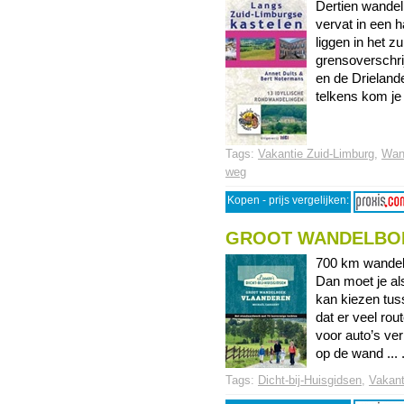
Dertien wandel
vervat in een 
liggen in het z
grensoverschri
en de Drieland
telkens kom je 
Tags:
Vakantie Zuid-Limburg
,
Wan
weg
Kopen - prijs vergelijken:
GROOT WANDELBO
700 km wandel
Dan moet je al
kan kiezen tus
dat er veel ro
voor auto’s ver
op de wand ... 
Tags:
Dicht-bij-Huisgidsen
,
Vakant