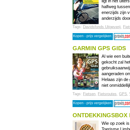
ligt in het uit
halfweg tussen
enerzijds zijn
anderzijds door 
Tags:
Davidsfonds Uitgeverij
,
Fiet
Kopen - prijs vergelijken:
GARMIN GPS GIDS
Al wie een bui
gekocht zal h
gebruiksaanwij
aangeraden om 
Helaas zijn de
niet onmiddellij
Tags:
Fietsen
,
Fietsroutes
,
GPS
,
Kopen - prijs vergelijken:
ONTDEKKINGSBOX 
Wie op zoek is
Toerisme Limbu