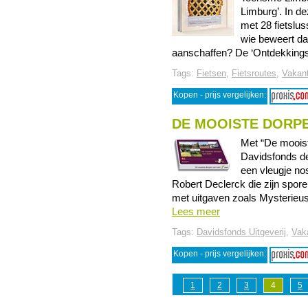
Limburg’. In d
met 28 fietslu
wie beweert da
aanschaffen? De ‘Ontdekkingsb
Tags:
Fietsen
,
Fietsroutes
,
Vakant
Kopen - prijs vergelijken:
DE MOOISTE DORP
Met “De mooist
Davidsfonds de
een vleugje no
Robert Declerck die zijn spore
met uitgaven zoals Mysterieus
Lees meer
Tags:
Davidsfonds Uitgeverij
,
Vak
Kopen - prijs vergelijken:
1
2
3
4
5