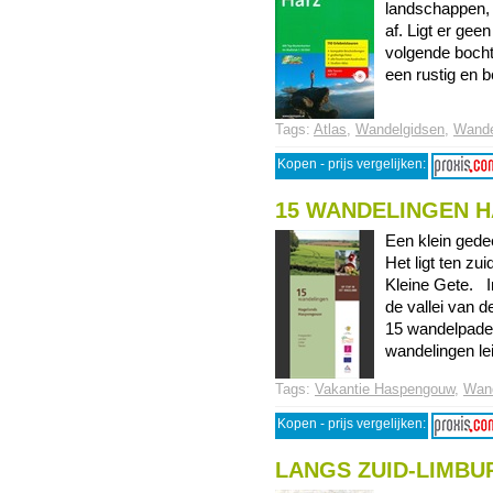
landschappen, v
af. Ligt er gee
volgende bocht,
een rustig en b
Tags:
Atlas
,
Wandelgidsen
,
Wande
Kopen - prijs vergelijken:
15 WANDELINGEN 
Een klein gede
Het ligt ten z
Kleine Gete. I
de vallei van 
15 wandelpade
wandelingen lei 
Tags:
Vakantie Haspengouw
,
Wand
Kopen - prijs vergelijken:
LANGS ZUID-LIMBU