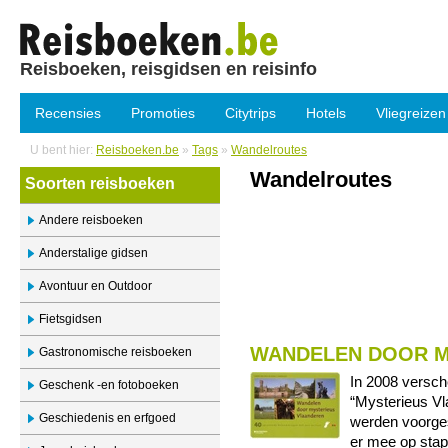
Reisboeken, reisgidsen en reisinfo
Recensies
Promoties
Citytrips
Hotels
Vliegreizen
U bent hier:
Reisboeken.be
»
Tags
»
Wandelroutes
Wandelroutes
Soorten reisboeken
Andere reisboeken
Anderstalige gidsen
Avontuur en Outdoor
Fietsgidsen
WANDELEN DOOR M
Gastronomische reisboeken
In 2008 versch
Geschenk -en fotoboeken
“Mysterieus Vl
Geschiedenis en erfgoed
werden voorges
er mee op stap