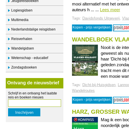
Jeugdreisboeken
mooi alternatief met het ontw
auteurs h ... ...
Lees meer
Logiesgidsen
Tags:
Davidsfonds Uitgeverij
,
Vla
Multimedia
Kopen - prijs vergelijken:
Nederlandstalige reisgidsen
WANDELBOEK VLA
Reisverhalen
Nooit is de int
Wandelgidsen
geweest als nu
Wetenschap - educatief
haar ‘Dicht-bi
geleden zondag
Zondagsboeken
tracht men dit
een mooie wande
Ontvang de nieuwsbrief
Tags:
Dicht-bij-Huisgidsen
,
Lannoo
Wandelroutes
Schrijf in en ontvang het laatste
reis en boeken nieuws
Kopen - prijs vergelijken:
HARZ, GROSSER W
Mag ik een boo
noorderlijk ge