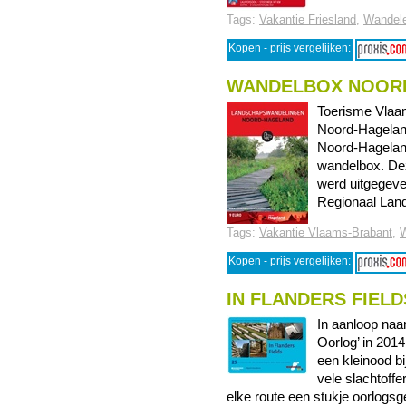
Tags:
Vakantie Friesland
,
Wandel
Kopen - prijs vergelijken:
WANDELBOX NOOR
Toerisme Vlaa
Noord-Hagelan
Noord-Hagelan
wandelbox. Dez
werd uitgegeve
Regionaal Land
Tags:
Vakantie Vlaams-Brabant
,
W
Kopen - prijs vergelijken:
IN FLANDERS FIELD
In aanloop naa
Oorlog’ in 201
een kleinood bi
vele slachtoffe
elke route een stukje oorlogsge