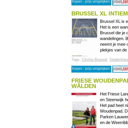
Kopen - prijs vergelijken:
BRUSSEL XL INTIEM
Brussel XL is e
Het is een wa
Brussel die je 
wandelingen. B
neemt je mee o
plekjes van de 
Tags:
Citytrip Brussel
,
Stedentrip
Kopen - prijs vergelijken:
FRIESE WOUDENPAD
WÂLDEN
Het Friese La
en Steenwijk h
Het pad heet n
Woudenpad. De
Parken Lauwer
en de Weerribbe