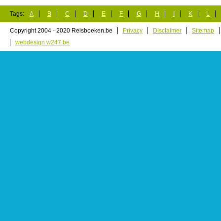
Tags:
A
B
C
D
E
F
G
H
I
K
L
Copyright 2004 - 2020 Reisboeken.be
Privacy
Disclaimer
Sitemap
webdesign w247.be