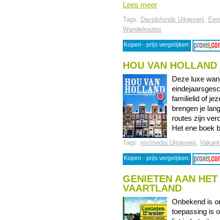
Lees meer
Tags:
Davidsfonds Uitgeverij
,
Eer
Wandelroutes
Kopen - prijs vergelijken:
HOU VAN HOLLAND
Deze luxe wand
eindejaarsges
familielid of j
brengen je lan
routes zijn ve
Het ene boek bu
Tags:
mo'media Uitgeverij
,
Vakant
Kopen - prijs vergelijken:
GENIETEN AAN HET
VAARTLAND
Onbekend is on
toepassing is 