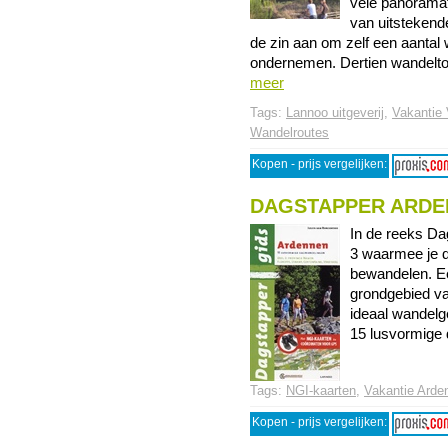
vele panoramafo
van uitstekende
de zin aan om zelf een aantal 
ondernemen. Dertien wandeltoc
meer
Tags:
Lannoo uitgeverij
,
Vakantie
Wandelroutes
Kopen - prijs vergelijken:
DAGSTAPPER ARDE
In de reeks D
3 waarmee je d
bewandelen. Ee
grondgebied va
ideaal wandelge
15 lusvormige d
Tags:
NGI-kaarten
,
Vakantie Arde
Kopen - prijs vergelijken: