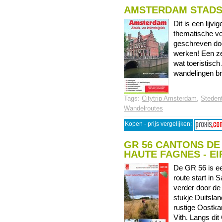
AMSTERDAM STADS
Dit is een lij
thematische voo
geschreven do
werken! Een ze
wat toeristisc
wandelingen br
Tags:
Citytrip Amsterdam
,
Stedent
Wandelroutes
Kopen - prijs vergelijken:
GR 56 CANTONS DE
HAUTE FAGNES - EI
De GR 56 is ee
route start in 
verder door d
stukje Duitslan
rustige Oostka
Vith. Langs dit 