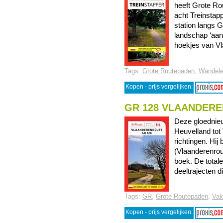
heeft Grote R
acht Treinstap
station langs 
landschap ‘aan 
hoekjes van Vla
Tags:
Grote Routepaden
,
Wandel
Kopen - prijs vergelijken:
GR 128 VLAANDER
Deze gloednieu
Heuvelland tot 
richtingen. Hij
(Vlaanderenrou
boek. De total
deeltrajecten di
Tags:
GR
,
Grote Routepaden
,
Vak
Kopen - prijs vergelijken: