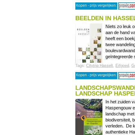
Kopen - prijs vergelijken:
BEELDEN IN HASSE
Niets zo leuk 
aan de hand va
heeft een boek
twee wandeling
boulevardwand
geïntegreerde s
Tags:
Citytrip Hasselt
,
Erfgoed
,
G
Kopen - prijs vergelijken:
LANDSCHAPSWANDE
LANDSCHAP HASPE
In het zuiden 
Haspengouw en
landschap met
biodiversiteit
verleden. De 
authentieke Ha