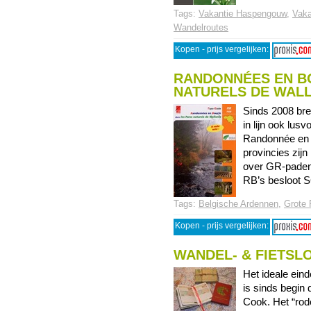
Tags:
Vakantie Haspengouw
,
Vaka
Wandelroutes
Kopen - prijs vergelijken:
RANDONNÉES EN B
NATURELS DE WAL
Sinds 2008 br
in lijn ook lus
Randonnée en B
provincies zijn
over GR-paden
RB’s besloot SG
Tags:
Belgische Ardennen
,
Grote
Kopen - prijs vergelijken:
WANDEL- & FIETS
Het ideale ein
is sinds begin
Cook. Het “rode