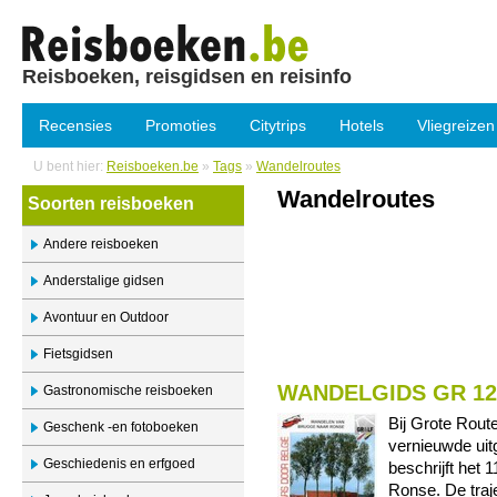
Reisboeken, reisgidsen en reisinfo
Recensies
Promoties
Citytrips
Hotels
Vliegreizen
U bent hier:
Reisboeken.be
»
Tags
»
Wandelroutes
Wandelroutes
Soorten reisboeken
Andere reisboeken
Anderstalige gidsen
Avontuur en Outdoor
Fietsgidsen
WANDELGIDS GR 1
Gastronomische reisboeken
Bij Grote Rout
Geschenk -en fotoboeken
vernieuwde uit
Geschiedenis en erfgoed
beschrijft het
Ronse. De traje