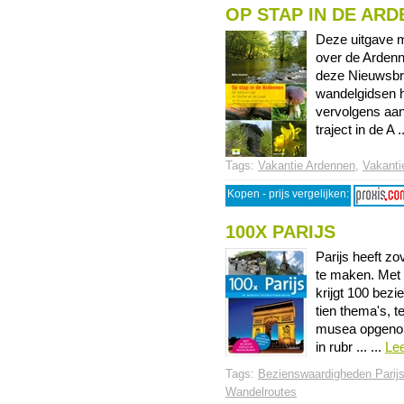
OP STAP IN DE AR
Deze uitgave m
over de Ardenn
deze Nieuwsbri
wandelgidsen he
vervolgens aan
traject in de A ..
Tags:
Vakantie Ardennen
,
Vakanti
Kopen - prijs vergelijken:
100X PARIJS
Parijs heeft zo
te maken. Met 
krijgt 100 bez
tien thema's, t
musea opgenome
in rubr ... ...
Le
Tags:
Bezienswaardigheden Parij
Wandelroutes