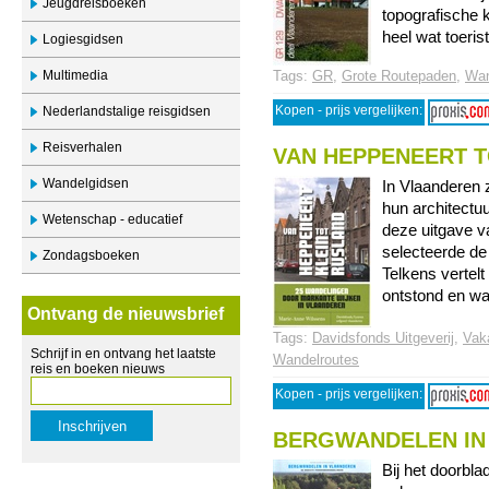
Jeugdreisboeken
topografische k
heel wat toerist
Logiesgidsen
Multimedia
Tags:
GR
,
Grote Routepaden
,
Wan
Kopen - prijs vergelijken:
Nederlandstalige reisgidsen
Reisverhalen
VAN HEPPENEERT T
Wandelgidsen
In Vlaanderen z
hun architectuu
Wetenschap - educatief
deze uitgave 
selecteerde de
Zondagsboeken
Telkens vertelt
ontstond en wat 
Ontvang de nieuwsbrief
Tags:
Davidsfonds Uitgeverij
,
Vak
Schrijf in en ontvang het laatste
Wandelroutes
reis en boeken nieuws
Kopen - prijs vergelijken:
BERGWANDELEN IN
Bij het doorbl