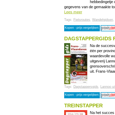
hebbedingetje o
gegevens van de gemaakte toch
Lees meer
Tags:
Fietsroutes
,
Wandelgidsen
,
Kopen - prijs vergelijken:
DAGSTAPPERGIDS 
Na de succesvo
één per provinc
waardevolle wa
uitgeverij Lan
grensoverschr
uit. Frans-Vlaan
Tags:
Dagstappersgids
,
Lannoo ui
Kopen - prijs vergelijken:
TREINSTAPPER
Na het succes 