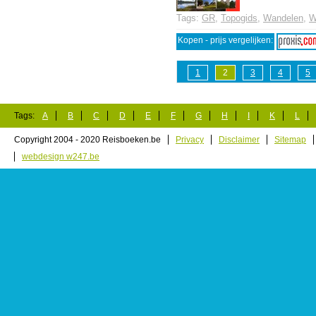
Tags:
GR
,
Topogids
,
Wandelen
,
W
Kopen - prijs vergelijken:
1
2
3
4
5
Tags:
A
B
C
D
E
F
G
H
I
K
L
Copyright 2004 - 2020 Reisboeken.be
Privacy
Disclaimer
Sitemap
webdesign w247.be