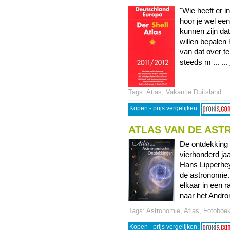
"Wie heeft er i
hoor je wel ee
kunnen zijn da
willen bepalen 
van dat over t
steeds m ... ...
Tags:
Atlas
,
Vakantie Duitsland
Kopen - prijs vergelijken:
ATLAS VAN DE AS
De ontdekking 
vierhonderd ja
Hans Lipperhey
de astronomie
elkaar in een r
naar het Androm
Tags:
Astronomie
,
Atlas
,
Fotoboe
Kopen - prijs vergelijken: