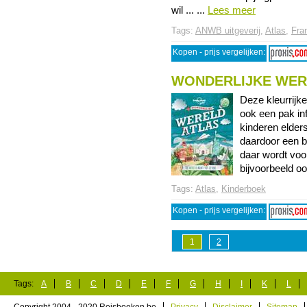
wil ... ...
Lees meer
Tags:
ANWB uitgeverij
,
Atlas
,
Fran
Kopen - prijs vergelijken:
WONDERLIJKE WER
Deze kleurrijke
ook een pak in
kinderen elder
daardoor een b
daar wordt voo
bijvoorbeeld ook
Tags:
Atlas
,
Kinderboek
Kopen - prijs vergelijken:
1
2
Tags:
A
B
C
D
E
F
G
H
I
K
L