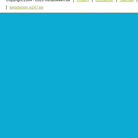
Copyright 2004 - 2020 Reisboeken.be
Privacy
Disclaimer
Sitemap
webdesign w247.be