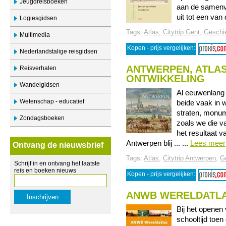
Jeugdreisboeken
aan de samenvl
uit tot een van 
Logiesgidsen
Tags:
Atlas
,
Citytrip Gent
,
Geschi
Multimedia
Kopen - prijs vergelijken:
Nederlandstalige reisgidsen
ANTWERPEN, ATLAS
Reisverhalen
ONTWIKKELING
Wandelgidsen
Al eeuwenlang 
Wetenschap - educatief
beide vaak in 
straten, monum
Zondagsboeken
zoals we die v
het resultaat v
Antwerpen blij ... ...
Lees meer
Ontvang de nieuwsbrief
Tags:
Atlas
,
Citytrip Antwerpen
,
G
Schrijf in en ontvang het laatste
reis en boeken nieuws
Kopen - prijs vergelijken:
ANWB WERELDATL
Bij het openen
schooltijd toen