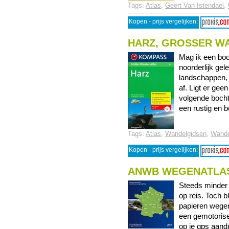
Tags:
Atlas
,
Geert Van Istendael
,
Kopen - prijs vergelijken:
HARZ, GROSSER W
Mag ik een boo
noorderlijk ge
landschappen, v
af. Ligt er gee
volgende bocht,
een rustig en b
Tags:
Atlas
,
Wandelgidsen
,
Wande
Kopen - prijs vergelijken:
ANWB WEGENATLAS
Steeds minder
op reis. Toch b
papieren wegen
een gemotorisee
op je gps aandu