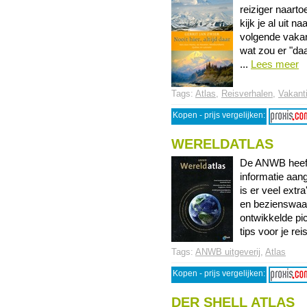
reiziger naartoe
kijk je al uit n
volgende vakan
wat zou er "daar
...
Lees meer
Tags:
Atlas
,
Reisverhalen
,
Vakant
Kopen - prijs vergelijken:
WERELDATLAS
De ANWB heeft
informatie aan
is er veel extr
en bezienswaa
ontwikkelde pi
tips voor je re
Tags:
ANWB uitgeverij
,
Atlas
Kopen - prijs vergelijken:
DER SHELL ATLAS