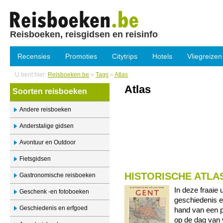
Reisboeken, reisgidsen en reisinfo
Recensies
Promoties
Citytrips
Hotels
Vliegreizen
U bent hier:
Reisboeken.be
»
Tags
»
Atlas
Atlas
Soorten reisboeken
Andere reisboeken
Anderstalige gidsen
Avontuur en Outdoor
Fietsgidsen
HISTORISCHE ATLA
Gastronomische reisboeken
In deze fraaie 
Geschenk -en fotoboeken
geschiedenis e
Geschiedenis en erfgoed
hand van een p
op de dag van 