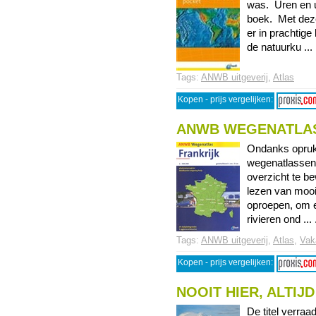
was. Uren en u
boek. Met deze
er in prachtig
de natuurku ... 
Tags:
ANWB uitgeverij
,
Atlas
Kopen - prijs vergelijken:
ANWB WEGENATLAS
Ondanks oprukk
wegenatlassen 
overzicht te b
lezen van mooi
oproepen, om ee
rivieren ond ... 
Tags:
ANWB uitgeverij
,
Atlas
,
Vak
Kopen - prijs vergelijken:
NOOIT HIER, ALTIJ
De titel verraa