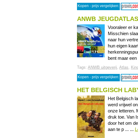
Kopen - prijs vergelijken:
ANWB JEUGDATLAS
Vooraleer er k
Misschien slaag
naar hun vertr
hun eigen kaar
herkenningspun
bent maar een m
Tags:
ANWB uitgeverij
,
Atlas
,
Kind
Kopen - prijs vergelijken:
HET BELGISCH LAB
Het Belgisch la
werd vrijwel on
onze letteren. 
druk toe. Van I
door het om de
aan te p ... ...
L