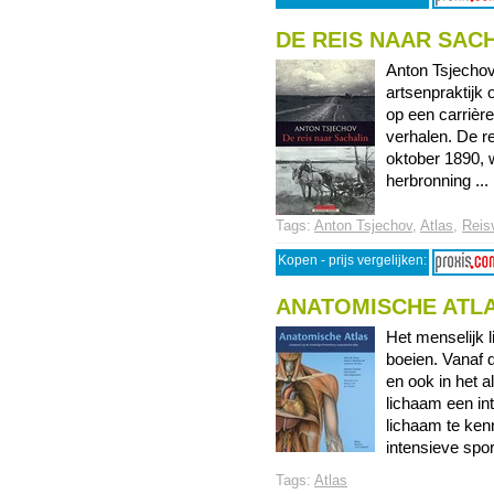
DE REIS NAAR SAC
Anton Tsjechov i
artsenpraktijk 
op een carrière
verhalen. De re
oktober 1890, 
herbronning ... 
Tags:
Anton Tsjechov
,
Atlas
,
Reis
Kopen - prijs vergelijken:
ANATOMISCHE ATL
Het menselijk 
boeien. Vanaf d
en ook in het 
lichaam een in
lichaam te ken
intensieve sport
Tags:
Atlas