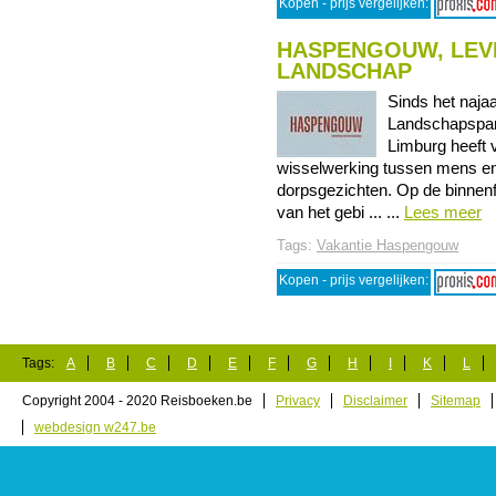
Kopen - prijs vergelijken:
HASPENGOUW, LEV
LANDSCHAP
Sinds het naja
Landschapspark
Limburg heeft 
wisselwerking tussen mens e
dorpsgezichten. Op de binnenfl
van het gebi ... ...
Lees meer
Tags:
Vakantie Haspengouw
Kopen - prijs vergelijken:
Tags:
A
B
C
D
E
F
G
H
I
K
L
Copyright 2004 - 2020 Reisboeken.be
Privacy
Disclaimer
Sitemap
webdesign w247.be