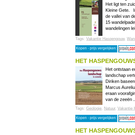
Het ligt ten z
Kleine Gete. I
de vallei van 
15 wandelpade
wandelingen lei 
Tags:
Vakantie Haspengouw
,
Wand
Kopen - prijs vergelijken:
HET HASPENGOUWS
Het ontstaan e
landschap verte
Diriken baseer
Marcus Aurelius
eraan voorafgi
van de zeeën ..
Tags:
Geologie
,
Natuur
,
Vakantie
Kopen - prijs vergelijken:
HET HASPENGOUW