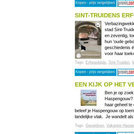
Kopen - prijs vergelijken:
SINT-TRUIDENS ER
Verbazingwekk
stad Sint-Trui
en zeventig, t
hun ‘oude gebo
geschiedenis é
voor haar toeko
Tags:
Erfgoedgids
,
Sint-Truiden
,
V
Kopen - prijs vergelijken:
EEN KIJK OP HET 
Ben je op zoek 
Haspengouw? D
haar geheel te
beleef je Haspengouw op toerist
landelijke vlak. Je wandelt als 
Tags:
Geogidsen
,
Vakantie Hasp