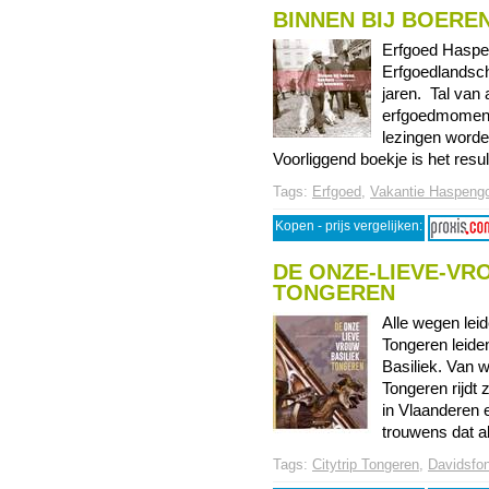
BINNEN BIJ BOERE
Erfgoed Haspen
Erfgoedlandsch
jaren. Tal van 
erfgoedmoment
lezingen worde
Voorliggend boekje is het resulta
Tags:
Erfgoed
,
Vakantie Haspeng
Kopen - prijs vergelijken:
DE ONZE-LIEVE-VR
TONGEREN
Alle wegen lei
Tongeren leide
Basiliek. Van w
Tongeren rijdt z
in Vlaanderen e
trouwens dat als
Tags:
Citytrip Tongeren
,
Davidsfon