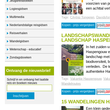
Jeugdreisboeken
voorzien van pr
een achttal verk
Logiesgidsen
Multimedia
Tags:
Citytrip Tongeren
,
Davidsfon
Nederlandstalige reisgidsen
Kopen - prijs vergelijken:
Reisverhalen
LANDSCHAPSWANDE
LANDSCHAP HASPE
Wandelgidsen
In het zuiden 
Wetenschap - educatief
Haspengouw en
landschap met
Zondagsboeken
biodiversiteit
verleden. De 
Ontvang de nieuwsbrief
authentieke Ha
Tags:
Vakantie Haspengouw
,
Vaka
Schrijf in en ontvang het laatste
reis en boeken nieuws
Wandelroutes
Kopen - prijs vergelijken:
15 WANDELINGEN 
Een klein gede