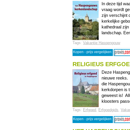
In deze tijd w
vraag wordt g
zijn verschijn
kerkelijke geb
kathedraal zij
landschap. Een 
Tags:
Vakantie Haspengouw
Kopen - prijs vergelijken:
RELIGIEUS ERFGO
Deze Haspengo
nieuwe reeks. 
die Haspengouw
kerkdorpen is t
geweest is! Al
kloosters passe
Tags:
Erfgoed
,
Erfgoedgids
,
Vaka
Kopen - prijs vergelijken: