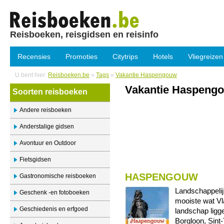
Reisboeken, reisgidsen en reisinfo
Recensies
Promoties
Citytrips
Hotels
Vliegreizen
U bent hier:
Reisboeken.be
»
Tags
»
Vakantie Haspengouw
Vakantie Haspeng
Soorten reisboeken
Andere reisboeken
Anderstalige gidsen
Avontuur en Outdoor
Fietsgidsen
HASPENGOUW
Gastronomische reisboeken
Landschappelij
Geschenk -en fotoboeken
mooiste wat Vla
Geschiedenis en erfgoed
landschap ligg
Borgloon, Sint