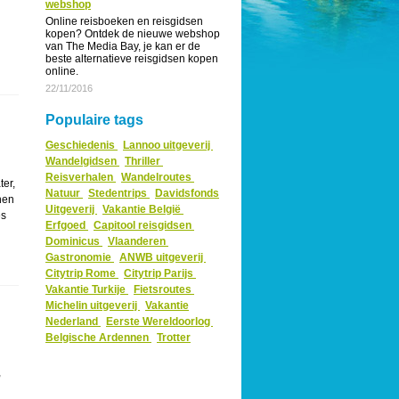
webshop
Online reisboeken en reisgidsen
kopen? Ontdek de nieuwe webshop
van The Media Bay, je kan er de
beste alternatieve reisgidsen kopen
online.
22/11/2016
Populaire tags
Geschiedenis
Lannoo uitgeverij
Wandelgidsen
Thriller
Reisverhalen
Wandelroutes
ter,
Natuur
Stedentrips
Davidsfonds
nen
Uitgeverij
Vakantie België
es
Erfgoed
Capitool reisgidsen
Dominicus
Vlaanderen
Gastronomie
ANWB uitgeverij
Citytrip Rome
Citytrip Parijs
Vakantie Turkije
Fietsroutes
Michelin uitgeverij
Vakantie
Nederland
Eerste Wereldoorlog
Belgische Ardennen
Trotter
,