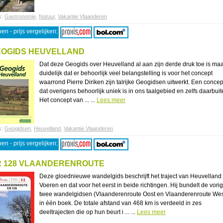
s:
Gastronomie
,
Natuur
,
Vakantie Vlaanderen
en - prijs vergelijken:
EOGIDS HEUVELLAND
Dat deze Geogids over Heuvelland al aan zijn derde druk toe is maa
duidelijk dat er behoorlijk veel belangstelling is voor het concept
waarrond Pierre Diriken zijn talrijke Geogidsen uitwerkt. Een concep
dat overigens behoorlijk uniek is in ons taalgebied en zelfs daarbuit
Het concept van ... ...
Lees meer
s:
Geogidsen
,
Heuvelland
,
Vakantie Vlaanderen
en - prijs vergelijken:
 128 VLAANDERENROUTE
Deze gloednieuwe wandelgids beschrijft het traject van Heuvelland 
Voeren en dat voor het eerst in beide richtingen. Hij bundelt de vori
twee wandelgidsen (Vlaanderenroute Oost en Vlaanderenroute Wes
in één boek. De totale afstand van 468 km is verdeeld in zes
deeltrajecten die op hun beurt i ... ...
Lees meer