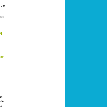
rote
tes
N
eer
van
 de
ze