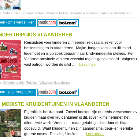
s:
Natuur
,
Natuurmonumenten
,
Vakantie België
,
Vakantie Nederland
,
Vakantie Vlaanderen
en - prijs vergelijken:
NDERTRIPGIDS VLAANDEREN
Reisgidsen voor kinderen zijn eerder zeldzaam, zeker voor
bestemmingen in Vlaanderen. Majke Jongen komt aan dit tekort
tegemoet en is op zoek gegaan naar kindvriendelijke plekjes. Per
Vlaamse provincie zijn een zevental regio’s geselecteerd. Volgens
vast patroon worden de uitst ... ...
Lees meer
s:
Kindvriendelijk
,
Reistips
,
Vakantie Vlaanderen
en - prijs vergelijken:
 MOOISTE KRUIDENTUINEN IN VLAANDEREN
Eigenlijk is het frappant. Zoveel boeken zijn er reeds verschenen o
kruiden maar over kruidentuinen is dit, zover ik me herinner, het
allereerste werk. Vreemd … maar gelukkig is hierdoor dit hiaat
opgevuld. Want kruidentuinen zijn aangename, geur- en leerrijke
groene oases. De schrijfster/kru ... ...
Lees meer