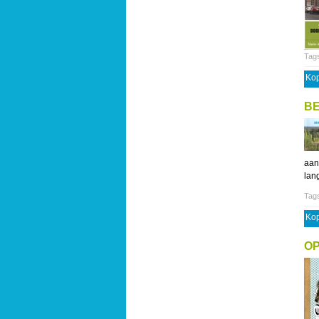
Tag
Kop
B
aan
lang
Tag
Kop
OP