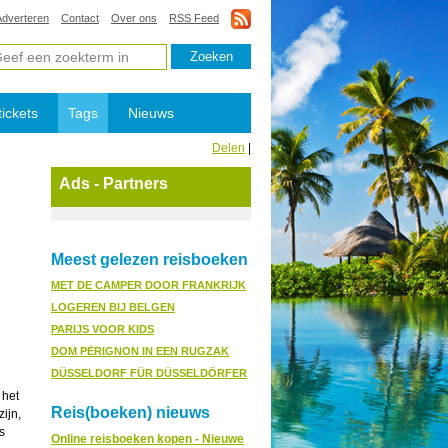
Adverteren
Contact
Over ons
RSS Feed
tickets
Tags
Nieuws
Delen
|
Ads - Partners
Meest gelezen reisboeken
MET DE CAMPER DOOR FRANKRIJK
LOGEREN BIJ BELGEN
PARIJS VOOR KIDS
DOM PÉRIGNON IN EEN RUGZAK
DÜSSELDORF FÜR DÜSSELDÖRFER
 het
Reis(boeken) nieuws
ijn,
s
Online reisboeken kopen - Nieuwe