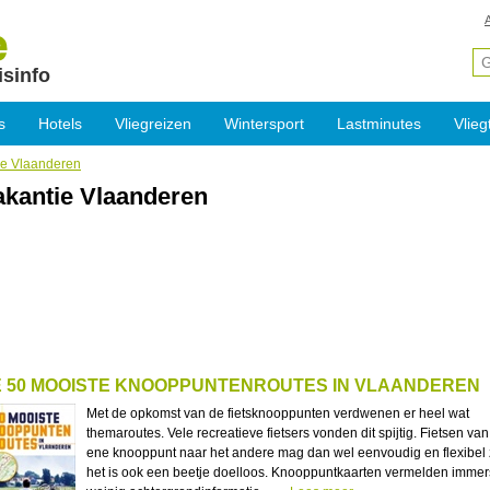
isinfo
s
Hotels
Vliegreizen
Wintersport
Lastminutes
Vlieg
ie Vlaanderen
akantie Vlaanderen
 50 MOOISTE KNOOPPUNTENROUTES IN VLAANDEREN
Met de opkomst van de fietsknooppunten verdwenen er heel wat
themaroutes. Vele recreatieve fietsers vonden dit spijtig. Fietsen van
ene knooppunt naar het andere mag dan wel eenvoudig en flexibel z
het is ook een beetje doelloos. Knooppuntkaarten vermelden immer