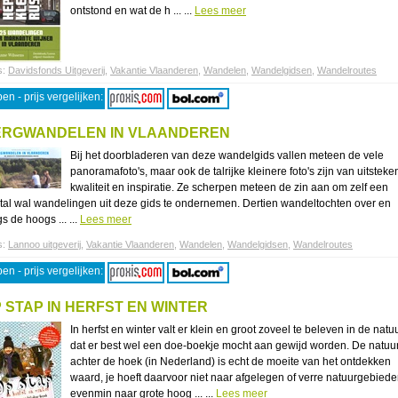
ontstond en wat de h ... ...
Lees meer
s:
Davidsfonds Uitgeverij
,
Vakantie Vlaanderen
,
Wandelen
,
Wandelgidsen
,
Wandelroutes
en - prijs vergelijken:
ERGWANDELEN IN VLAANDEREN
Bij het doorbladeren van deze wandelgids vallen meteen de vele
panoramafoto's, maar ook de talrijke kleinere foto's zijn van uitstek
kwaliteit en inspiratie. Ze scherpen meteen de zin aan om zelf een
tal wal wandelingen uit deze gids te ondernemen. Dertien wandeltochten over en
s de hoogs ... ...
Lees meer
s:
Lannoo uitgeverij
,
Vakantie Vlaanderen
,
Wandelen
,
Wandelgidsen
,
Wandelroutes
en - prijs vergelijken:
 STAP IN HERFST EN WINTER
In herfst en winter valt er klein en groot zoveel te beleven in de natuu
dat er best wel een doe-boekje mocht aan gewijd worden. De natuu
achter de hoek (in Nederland) is echt de moeite van het ontdekken
waard, je hoeft daarvoor niet naar afgelegen of verre natuurgebiede
evenmin naar grote hoog ... ...
Lees meer