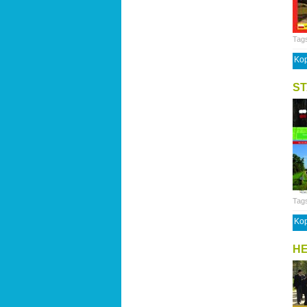
Tag
Kop
ST
Tag
Kop
HE