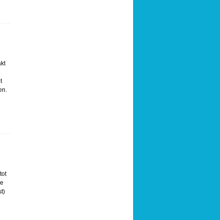
kt
t
en.
tot
ge
t)