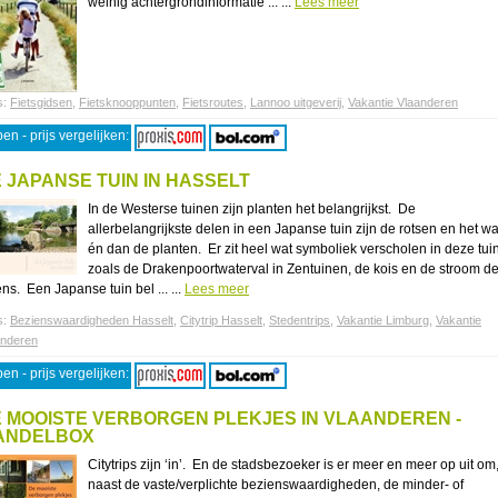
weinig achtergrondinformatie ... ...
Lees meer
s:
Fietsgidsen
,
Fietsknooppunten
,
Fietsroutes
,
Lannoo uitgeverij
,
Vakantie Vlaanderen
en - prijs vergelijken:
 JAPANSE TUIN IN HASSELT
In de Westerse tuinen zijn planten het belangrijkst. De
allerbelangrijkste delen in een Japanse tuin zijn de rotsen en het wa
én dan de planten. Er zit heel wat symboliek verscholen in deze tui
zoals de Drakenpoortwaterval in Zentuinen, de kois en de stroom d
ns. Een Japanse tuin bel ... ...
Lees meer
s:
Bezienswaardigheden Hasselt
,
Citytrip Hasselt
,
Stedentrips
,
Vakantie Limburg
,
Vakantie
anderen
en - prijs vergelijken:
 MOOISTE VERBORGEN PLEKJES IN VLAANDEREN -
ANDELBOX
Citytrips zijn ‘in’. En de stadsbezoeker is er meer en meer op uit om
naast de vaste/verplichte bezienswaardigheden, de minder- of