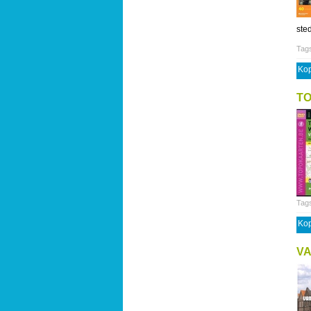
sted
Tag
Kop
T
Tag
Kop
VA