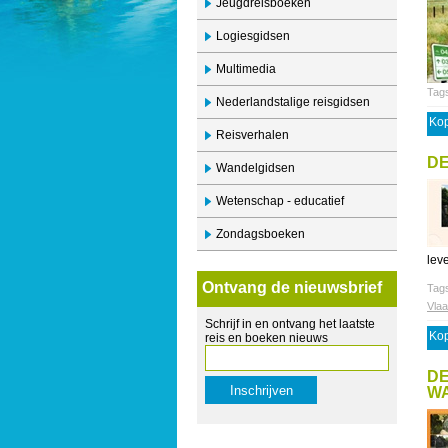
Jeugdreisboeken
Logiesgidsen
Multimedia
Tag
Nederlandstalige reisgidsen
Kop
Reisverhalen
DE
Wandelgidsen
Wetenschap - educatief
Zondagsboeken
leve
Ontvang de nieuwsbrief
Tag
Vla
Schrijf in en ontvang het laatste
Kop
reis en boeken nieuws
DE
W