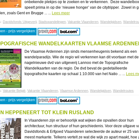
onbekende plekjes op te zoeken en te verkennen. Deze wandelbox
speelt prima in op die ‘nieuwe honger’ van de citytripper. Zowel in g
en, zoals Gent en Brugge ... ...
Lees meer
s:
Davidsfonds Uitgeverij
,
Stadswandelingen
,
Vakantie Vlaanderen
,
Wandelgidsen
,
Wandelrou
en - prijs vergelijken:
OPOGRAFISCHE WANDELKAARTEN VLAAMSE ARDENNE
De Vlaamse Ardennen zijn sinds mensenheugenis bekend als een
wandelparadijs. Wie de regio wil verkennen kan dit voortaan met de
nagelnieuwe dvd van uitgeverij Lannoo met de Topografische
Wandelkaarten van de regio. De dvd bevat de gedetailleerde
topografische kaarten op schaal 1:10.000 van het Natio ... ...
Lees m
s:
Vakantie België
,
Vakantie Vlaanderen
,
Vlaamse Ardennen
,
Wandelgidsen
,
Wandelroutes
en - prijs vergelijken:
N HEPPENEERT TOT KLEIN RUSLAND
In Vlaanderen zijn er behoorlijk wat wijken die opvallen door hun
architectuur, hun structuur of hun geschiedenis. Voor deze uitgave 
Davidsfonds & Erfgoed Vlaanderen selecteerde de auteur er 25 van
meest markante. Telkens vertelt ze wat die wijk zo apart maakt, hoe 