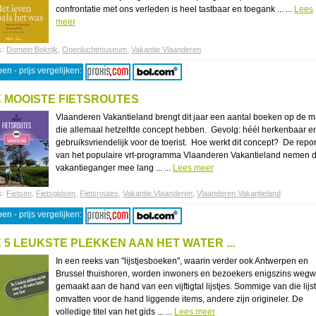
confrontatie met ons verleden is heel tastbaar en toegank ... ...
Lees
meer
s:
Domein Bokrijk
,
Openluchtmuseum
,
Vakantie Vlaanderen
en - prijs vergelijken:
 MOOISTE FIETSROUTES
Vlaanderen Vakantieland brengt dit jaar een aantal boeken op de m
die allemaal hetzelfde concept hebben. Gevolg: héél herkenbaar e
gebruiksvriendelijk voor de toerist. Hoe werkt dit concept? De repor
van het populaire vrt-programma Vlaanderen Vakantieland nemen 
vakantieganger mee lang ... ...
Lees meer
s:
Fietsen
,
Fietsgidsen
,
Fietsroutes
,
Vakantie Vlaanderen
,
Vlaanderen Vakantieland
en - prijs vergelijken:
 5 LEUKSTE PLEKKEN AAN HET WATER ...
In een reeks van "lijstjesboeken", waarin verder ook Antwerpen en
Brussel thuishoren, worden inwoners en bezoekers enigszins wegw
gemaakt aan de hand van een vijftigtal lijstjes. Sommige van die lijs
omvatten voor de hand liggende items, andere zijn origineler. De
volledige titel van het gids ... ...
Lees meer