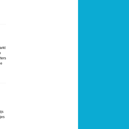
arkt
n
ters
de
ijs
tjes