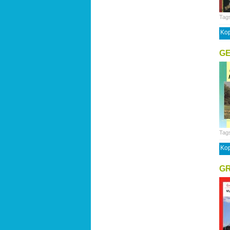
Tag
Kop
G
Tag
Kop
GR