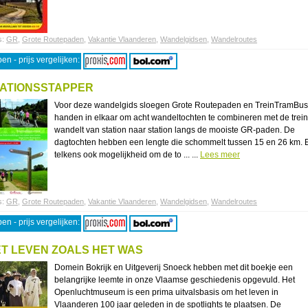
s:
GR
,
Grote Routepaden
,
Vakantie Vlaanderen
,
Wandelgidsen
,
Wandelroutes
en - prijs vergelijken:
ATIONSSTAPPER
Voor deze wandelgids sloegen Grote Routepaden en TreinTramBus
handen in elkaar om acht wandeltochten te combineren met de trein
wandelt van station naar station langs de mooiste GR-paden. De
dagtochten hebben een lengte die schommelt tussen 15 en 26 km. E
telkens ook mogelijkheid om de to ... ...
Lees meer
s:
GR
,
Grote Routepaden
,
Vakantie Vlaanderen
,
Wandelgidsen
,
Wandelroutes
en - prijs vergelijken:
T LEVEN ZOALS HET WAS
Domein Bokrijk en Uitgeverij Snoeck hebben met dit boekje een
belangrijke leemte in onze Vlaamse geschiedenis opgevuld. Het
Openluchtmuseum is een prima uitvalsbasis om het leven in
Vlaanderen 100 jaar geleden in de spotlights te plaatsen. De