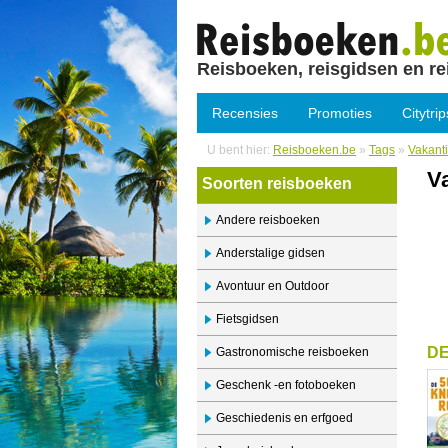
Reisboeken, reisgidsen en re
Recensies
Promoties
Citytrip
U bent hier:
Reisboeken.be
»
Tags
»
Vakant
V
Soorten reisboeken
Andere reisboeken
Anderstalige gidsen
Avontuur en Outdoor
Fietsgidsen
DE
Gastronomische reisboeken
Geschenk -en fotoboeken
Geschiedenis en erfgoed