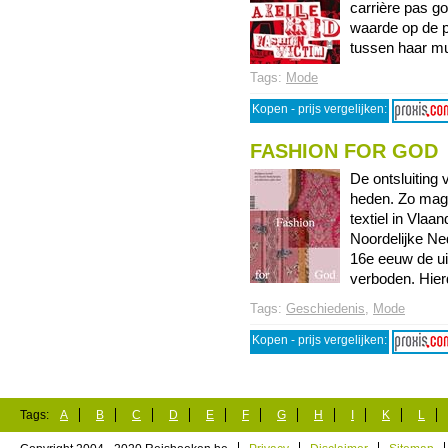
carrière pas g
waarde op de p
tussen haar muz
Tags:
Mode
Kopen - prijs vergelijken:
FASHION FOR GOD
De ontsluiting 
heden. Zo mag j
textiel in Vla
Noordelijke Ne
16e eeuw de ui
verboden. Hierd 
Tags:
Geschiedenis
,
Mode
Kopen - prijs vergelijken:
Tags:
A
B
C
D
E
F
G
H
I
K
L