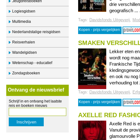
Jeugdreisboeken
drie verschill
geografisch ... 
Logiesgidsen
Tags:
Davidsfonds Uitgeverij
,
Mod
Multimedia
Kopen - prijs vergelijken:
Nederlandstalige reisgidsen
SMAKEN VERSCHIL
Reisverhalen
Lekker eten en 
Wandelgidsen
wordt nog maar
Wetenschap - educatief
Frankische Tij
kledingsgewoon
Zondagsboeken
en ook nu nog 
verhouding tot z’
Ontvang de nieuwsbrief
Tags:
Davidsfonds Uitgeverij
,
Erf
Schrijf in en ontvang het laatste
Kopen - prijs vergelijken:
reis en boeken nieuws
AXELLE RED FASHI
Axelle Red is 
Vanuit de prov
glamourvolle P