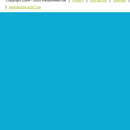
Copyright 2004 - 2020 Reisboeken.be
Privacy
Disclaimer
Sitemap
webdesign w247.be