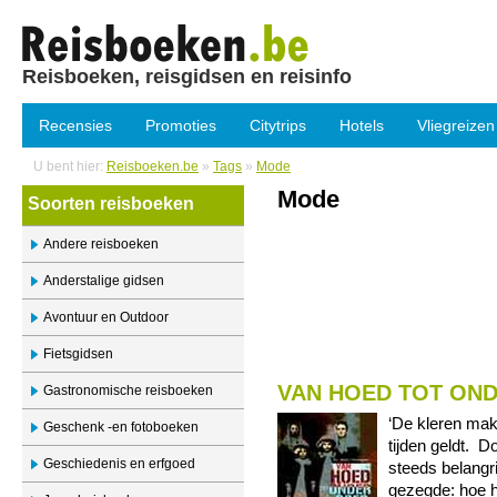
Reisboeken, reisgidsen en reisinfo
Recensies
Promoties
Citytrips
Hotels
Vliegreizen
U bent hier:
Reisboeken.be
»
Tags
»
Mode
Mode
Soorten reisboeken
Andere reisboeken
Anderstalige gidsen
Avontuur en Outdoor
Fietsgidsen
VAN HOED TOT ON
Gastronomische reisboeken
‘De kleren mak
Geschenk -en fotoboeken
tijden geldt. D
Geschiedenis en erfgoed
steeds belangr
gezegde: hoe h