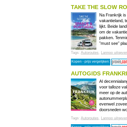
TAKE THE SLOW RO
Na Frankrijk i
vakantieland, 
lijkt. Beide la
om de vakantie
pakken. Tenmin
"must see" plaa
Tags:
Autoroutes
,
Lannoo uitgever
Kopen - prijs vergelijken:
AUTOGIDS FRANKR
Al decennialang
voor talloze v
meer op de aut
autonummerplat
evenwel zoveel
doorsneden wor
Tags:
Autoroutes
,
Lannoo uitgever