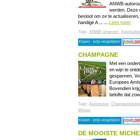
ANWB-autorout
werden. Deze 
besloot om ze te actualiseren, 
handige A ... ...
Lees meer
Tags:
ANWB uitgeverij
,
Autoroute
Kopen - prijs vergelijken:
CHAMPAGNE
Met een ondert
en wijn te ont
gespannen. Voo
Europees Amb
Bovendien krijg
belofte dat zowe
Tags:
Autoroutes
,
Champagnestre
Wijnen
Kopen - prijs vergelijken:
DE MOOISTE MICHE