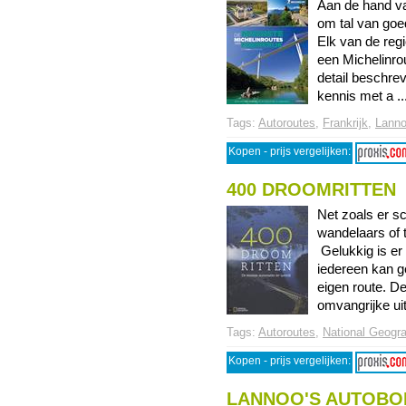
Aan de hand va
om tal van goe
Elk van de reg
een Michelinrou
detail beschre
kennis met a ...
Tags:
Autoroutes
,
Frankrijk
,
Lanno
Kopen - prijs vergelijken:
400 DROOMRITTEN
Net zoals er sc
wandelaars of t
Gelukkig is er
iedereen kan g
eigen route. De
omvangrijke uitg
Tags:
Autoroutes
,
National Geogr
Kopen - prijs vergelijken:
LANNOO'S AUTOBO