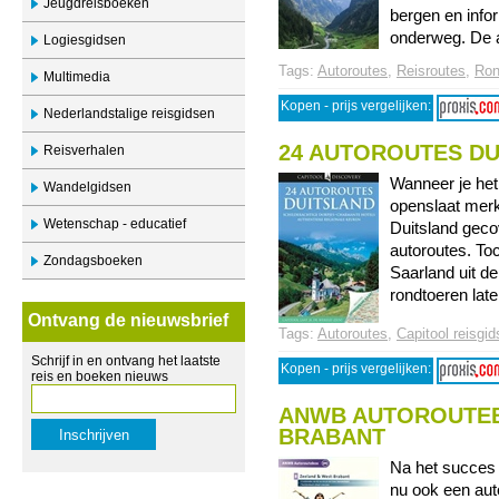
Jeugdreisboeken
bergen en info
onderweg. De au
Logiesgidsen
Tags:
Autoroutes
,
Reisroutes
,
Ron
Multimedia
Kopen - prijs vergelijken:
Nederlandstalige reisgidsen
24 AUTOROUTES DU
Reisverhalen
Wanneer je het
Wandelgidsen
openslaat merk
Wetenschap - educatief
Duitsland geco
autoroutes. To
Zondagsboeken
Saarland uit de
rondtoeren laten
Ontvang de nieuwsbrief
Tags:
Autoroutes
,
Capitool reisgi
Schrijf in en ontvang het laatste
Kopen - prijs vergelijken:
reis en boeken nieuws
ANWB AUTOROUTEB
BRABANT
Na het succes
nu ook een aut