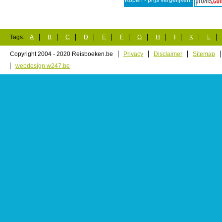
Kopen - prijs vergelijken:
Tags:
A
B
C
D
E
F
G
H
I
K
L
Copyright 2004 - 2020 Reisboeken.be
Privacy
Disclaimer
Sitemap
webdesign w247.be