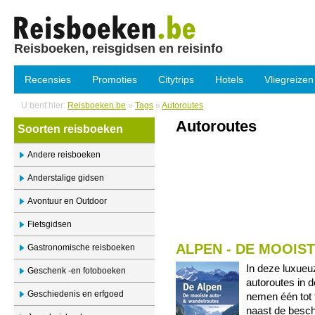
Reisboeken, reisgidsen en reisinfo
Recensies
Promoties
Citytrips
Hotels
Vliegreizen
U bent hier:
Reisboeken.be
»
Tags
»
Autoroutes
Autoroutes
Soorten reisboeken
Andere reisboeken
Anderstalige gidsen
Avontuur en Outdoor
Fietsgidsen
ALPEN - DE MOOIS
Gastronomische reisboeken
In deze luxueuz
Geschenk -en fotoboeken
autoroutes in d
Geschiedenis en erfgoed
nemen één tot t
naast de beschr