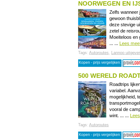
NOORWEGEN EN IJ
Zelfs wanneer j
gewoon thuisbli
deze stevige uit
zetel de reisr
Moeiteloos en g
... ...
Lees mee
Tags:
Autoroutes
,
Lannoo uitgever
Kopen - prijs vergelijken:
500 WERELD ROADT
Roadtrips lijken
variabel. Aanv
mogelijkheid, t
transportmogeli
vooral de campe
wint. ... ...
Lees
Tags:
Autoroutes
Kopen - prijs vergelijken: