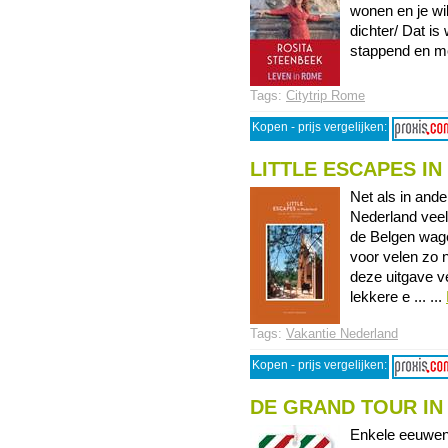
wonen en je wi
dichter/ Dat is
stappend en met
Tags:
Citytrip Rome
Kopen - prijs vergelijken:
LITTLE ESCAPES I
Net als in ande
Nederland veel
de Belgen wage
voor velen zo n
deze uitgave v
lekkere e ... ...
Tags:
Vakantie Nederland
Kopen - prijs vergelijken:
DE GRAND TOUR IN 
Enkele eeuwen