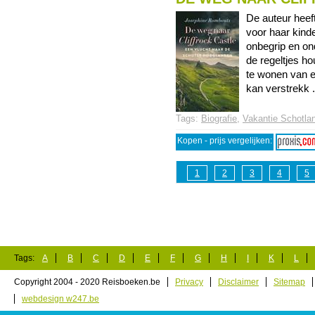
De auteur heef
voor haar kinde
onbegrip en on
de regeltjes ho
te wonen van e
kan verstrekk ..
Tags:
Biografie
,
Vakantie Schotla
Kopen - prijs vergelijken:
1
2
3
4
5
Tags:
A
B
C
D
E
F
G
H
I
K
L
Copyright 2004 - 2020 Reisboeken.be
Privacy
Disclaimer
Sitemap
webdesign w247.be