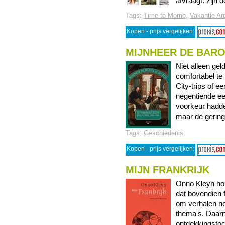
afvraagt: zijn de
Tags:
Time to Momo
,
Vakantie Ar
Kopen - prijs vergelijken:
MIJNHEER DE BARON
Niet alleen gel
comfortabel te 
City-trips of 
negentiende ee
voorkeur hadde
maar de geringst
Tags:
Geschiedenis
Kopen - prijs vergelijken:
MIJN FRANKRIJK
Onno Kleyn hou
dat bovendien 
om verhalen ne
thema's. Daarna
ontdekkingstoc