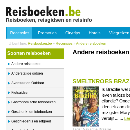
Reisboeken, reisgidsen en reisinfo
Recensies
Promoties
Citytrips
Hotels
Vliegreizen
U bent hier:
Reisboeken.be
»
Recensies
»
Andere reisboeken
Andere reisboeken
Soorten reisboeken
Andere reisboeken
Anderstalige gidsen
SMELTKROES BRAZI
Avontuur en Outdoor
Is Brazilië wel
Fietsgidsen
leven talloze 
eilandje? Onget
Gastronomische reisboeken
identiek aan di
Geschenk -en fotoboeken
reizigster Mar
verblijf ... ...
Le
Geschiedenis en erfgoed
Tags:
Vakantie Brazilië