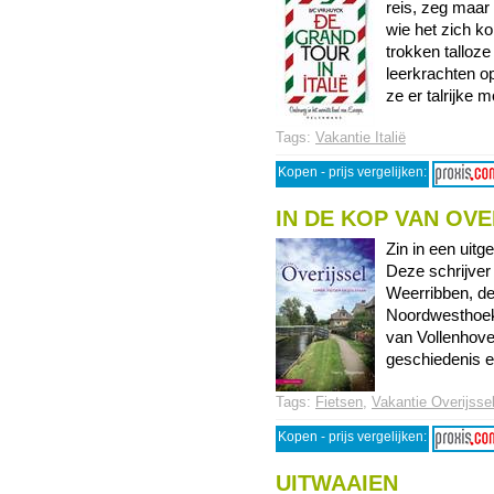
reis, zeg maar
wie het zich k
trokken talloz
leerkrachten op
ze er talrijke mo
Tags:
Vakantie Italië
Kopen - prijs vergelijken:
IN DE KOP VAN OVE
Zin in een uitg
Deze schrijver
Weerribben, de
Noordwesthoek,
van Vollenhove.
geschiedenis en
Tags:
Fietsen
,
Vakantie Overijsse
Kopen - prijs vergelijken:
UITWAAIEN