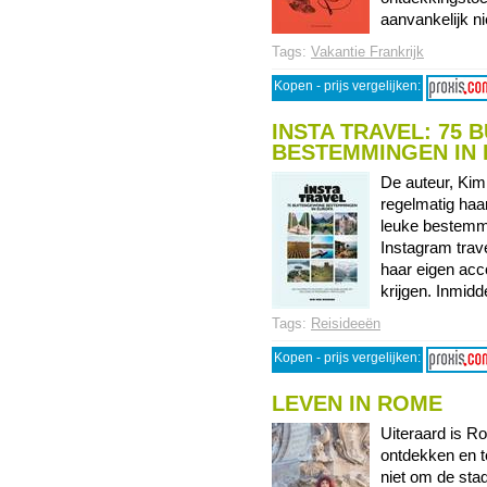
aanvankelijk nie
Tags:
Vakantie Frankrijk
Kopen - prijs vergelijken:
INSTA TRAVEL: 75
BESTEMMINGEN IN
De auteur, Kim
regelmatig haa
leuke bestemmi
Instagram trave
haar eigen acc
krijgen. Inmidd
Tags:
Reisideeën
Kopen - prijs vergelijken:
LEVEN IN ROME
Uiteraard is R
ontdekken en te
niet om de sta