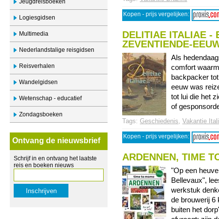
Jeugdreisboeken
Kopen - prijs vergelijken:
Logiesgidsen
DELITIAE ITALIAE -
Multimedia
ZEVENTIENDE-EEUW
Nederlandstalige reisgidsen
Als hedendaags
Reisverhalen
comfort waarm
backpacker tot
Wandelgidsen
eeuw was reize
tot lui die het
Wetenschap - educatief
of gesponsorde 
Zondagsboeken
Tags:
Geschiedenis
,
Vakantie Ital
Kopen - prijs vergelijken:
Ontvang de nieuwsbrief
ARDENNEN, TIME 
Schrijf in en ontvang het laatste
reis en boeken nieuws
"Op een heuvel
Bellevaux", lee
werkstuk denke
de brouwerij 6
buiten het dorp"