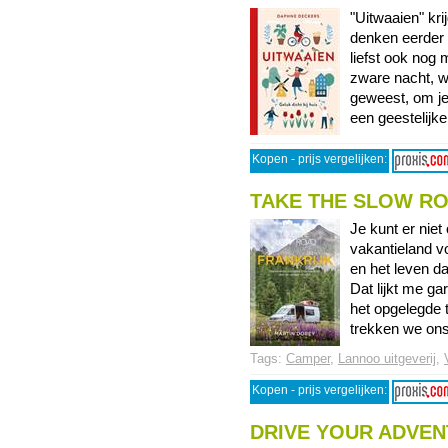
"Uitwaaien" kri
denken eerder 
liefst ook nog 
zware nacht, wa
geweest, om je
een geestelijke 
Kopen - prijs vergelijken:
TAKE THE SLOW RO
Je kunt er niet
vakantieland v
en het leven d
Dat lijkt me ga
het opgelegde 
trekken we ons 
Tags:
Camper
,
Lannoo uitgeverij
,
Kopen - prijs vergelijken:
DRIVE YOUR ADVE