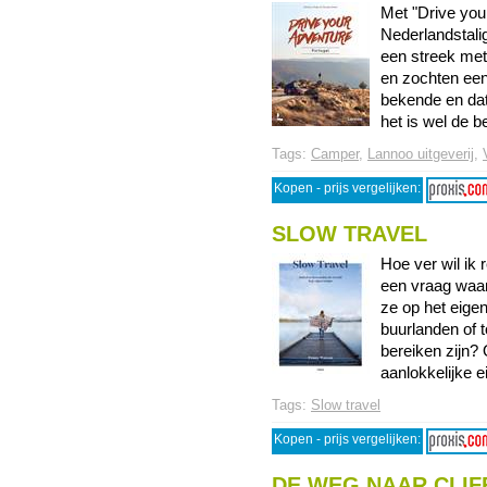
Met "Drive your
Nederlandstalig
een streek met
en zochten een
bekende en dat 
het is wel de be
Tags:
Camper
,
Lannoo uitgeverij
,
Kopen - prijs vergelijken:
SLOW TRAVEL
Hoe ver wil ik 
een vraag waar
ze op het eigen
buurlanden of to
bereiken zijn? 
aanlokkelijke eil
Tags:
Slow travel
Kopen - prijs vergelijken:
DE WEG NAAR CLI