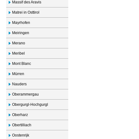
Massif des Aravis
Matrei in Osttirol
Mayrhofen
Meiringen
Merano
Meribel
Mont Blanc
Mürren
Nauders
Oberammergau
Obergurgl-Hochgurgl
Oberharz
Obertilliach
Oostenrijk