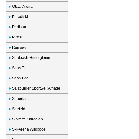
Ötztal Arena
Paradiski
Pertisau
Pitztal
Ramsau
Saalbach-Hinterglemm
Saas Tal
Saas-Fee
Salzburger Sportwelt Amadé
Sauerland
Seefeld
Silvretta Skiregion
Ski-Arena Wildkogel