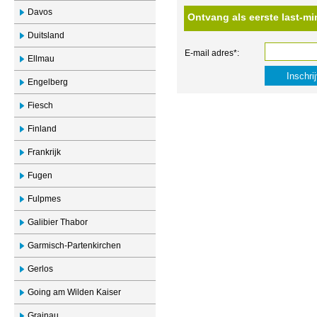
Davos
Ontvang als eerste last-mi
Duitsland
E-mail adres*:
Ellmau
Engelberg
Fiesch
Finland
Frankrijk
Fugen
Fulpmes
Galibier Thabor
Garmisch-Partenkirchen
Gerlos
Going am Wilden Kaiser
Grainau