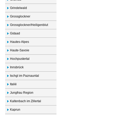
Grindelwald
Grossglockner
Grossglockner/Heiligenblut
Gstaad
Hautes-Alpes
Haute-Savoie
Hochpustertal
Innsbrück
Ischgl im Paznauntal
Italië
Jungfrau Region
Kaltenbach im Zillertal
Kaprun