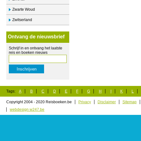
Zwarte Woud
Zwitserland
Ontvang de nieuwsbrief
Schrijf in en ontvang het laatste
reis en boeken nieuws
Tags:
A
B
C
D
E
F
G
H
I
K
L
Copyright 2004 - 2020 Reisboeken.be
Privacy
Disclaimer
Sitemap
webdesign w247.be