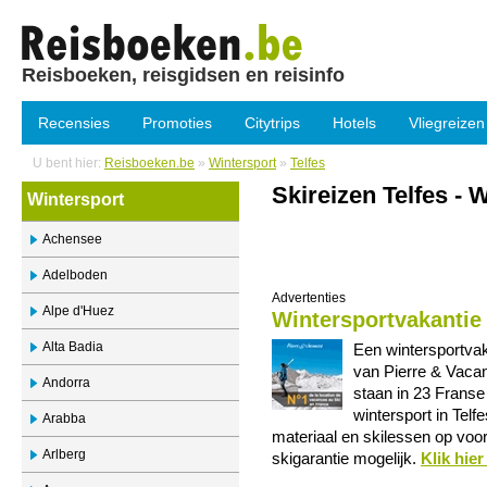
Reisboeken, reisgidsen en reisinfo
Recensies
Promoties
Citytrips
Hotels
Vliegreizen
U bent hier:
Reisboeken.be
»
Wintersport
»
Telfes
Skireizen Telfes - 
Wintersport
Achensee
Adelboden
Advertenties
Alpe d'Huez
Wintersportvakantie
Alta Badia
Een wintersportvak
van Pierre & Vaca
Andorra
staan in 23 Franse 
wintersport in Telf
Arabba
materiaal en skilessen op voor
Arlberg
skigarantie mogelijk.
Klik hie