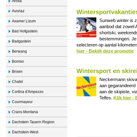
Arosa
Wintersportvakanties
Avoriaz
Sunweb winter is z
Axamer Lizum
aanbod dat zowel 
Bad Hofgastein
shortski, weekend
bestemmingen. Je v
Badgastein
selecteren op aantal kilometer
hier - Bekijk deze promotie
Berwang
Bormio
Wintersport en skire
Brixen
Neckermann skivak
Chatel
aan gegarandeerd d
aan de skipiste, vi
Cortina d'Ampezzo
Telfes.
Klik hier -
Courmayeur
Crans-Montana
Dachstein Tauern Region
Dachstein-West