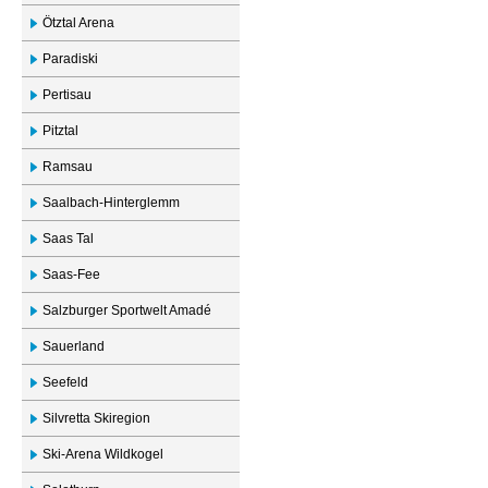
Ötztal Arena
Paradiski
Pertisau
Pitztal
Ramsau
Saalbach-Hinterglemm
Saas Tal
Saas-Fee
Salzburger Sportwelt Amadé
Sauerland
Seefeld
Silvretta Skiregion
Ski-Arena Wildkogel