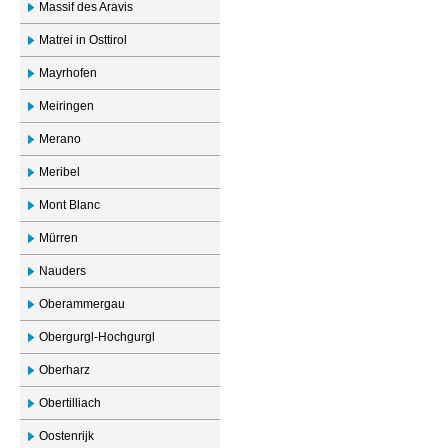
Massif des Aravis
Matrei in Osttirol
Mayrhofen
Meiringen
Merano
Meribel
Mont Blanc
Mürren
Nauders
Oberammergau
Obergurgl-Hochgurgl
Oberharz
Obertilliach
Oostenrijk