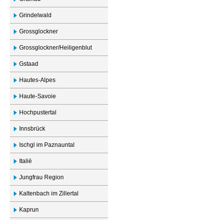
Grindelwald
Grossglockner
Grossglockner/Heiligenblut
Gstaad
Hautes-Alpes
Haute-Savoie
Hochpustertal
Innsbrück
Ischgl im Paznauntal
Italië
Jungfrau Region
Kaltenbach im Zillertal
Kaprun