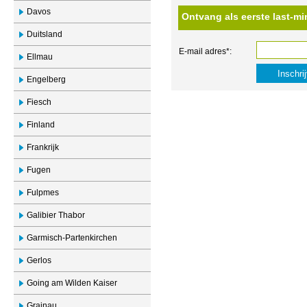
Davos
Ontvang als eerste last-mi
Duitsland
E-mail adres*:
Ellmau
Engelberg
Fiesch
Finland
Frankrijk
Fugen
Fulpmes
Galibier Thabor
Garmisch-Partenkirchen
Gerlos
Going am Wilden Kaiser
Grainau