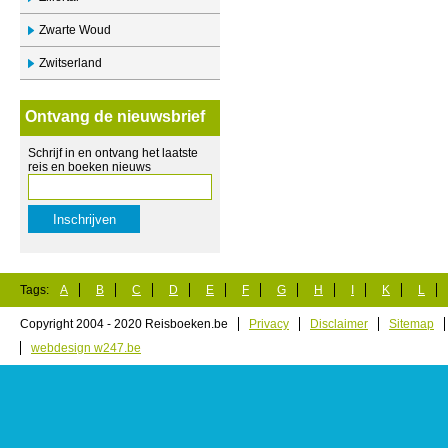
Zwarte Woud
Zwitserland
Ontvang de nieuwsbrief
Schrijf in en ontvang het laatste
reis en boeken nieuws
Tags:
A
B
C
D
E
F
G
H
I
K
L
Copyright 2004 - 2020 Reisboeken.be
Privacy
Disclaimer
Sitemap
webdesign w247.be