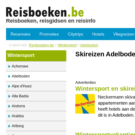
Reisboeken, reisgidsen en reisinfo
Recensies
Promoties
Citytrips
Hotels
Vliegreizen
U bent hier:
Reisboeken.be
»
Wintersport
»
Adelboden
Skireizen Adelbode
Wintersport
Achensee
Adelboden
Advertenties
Alpe d'Huez
Wintersport en skir
Alta Badia
Neckermann skivak
appartementen aan
Andorra
heeft hotels aan d
dit is in Adelboden
Arabba
Arlberg
Wintersportvakantie