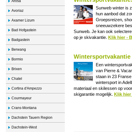
Arosa
Sunweb winter is z
Avoriaz
hun aanbod dat zo
Groepsreizen, sho
Axamer Lizum
sneeuwzekere best
Bad Hofgastein
Sunweb. Je kan ook selecteren
op je skivakantie.
Klik hier -
Badgastein
Berwang
Wintersportvakantie
Bormio
Een wintersportvak
Brixen
van Pierre & Vaca
staan in 23 Franse 
Chatel
wintersport in Ade
materiaal en skilessen op voor
Cortina d'Ampezzo
skigarantie mogelijk.
Klik hie
Courmayeur
Crans-Montana
Dachstein Tauern Region
Dachstein-West