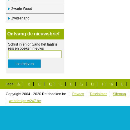
Zwarte Woud
Zwitserland
Ontvang de nieuwsbrief
Schrijf in en ontvang het laatste
reis en boeken nieuws
Tags:
A
B
C
D
E
F
G
H
I
K
L
Copyright 2004 - 2020 Reisboeken.be
Privacy
Disclaimer
Sitemap
webdesign w247.be