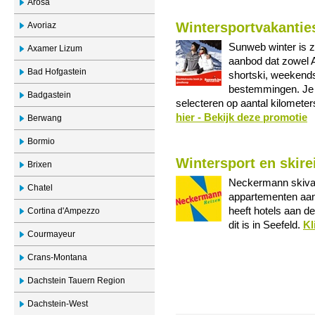
Arosa
Wintersportvakanties
Avoriaz
Sunweb winter is z
Axamer Lizum
aanbod dat zowel 
Bad Hofgastein
shortski, weekend
bestemmingen. Je v
Badgastein
selecteren op aantal kilometer
hier - Bekijk deze promotie
Berwang
Bormio
Wintersport en skire
Brixen
Neckermann skivak
Chatel
appartementen aan
heeft hotels aan d
Cortina d'Ampezzo
dit is in Seefeld.
Kl
Courmayeur
Crans-Montana
Dachstein Tauern Region
Dachstein-West