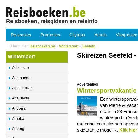
Reisboeken, reisgidsen en reisinfo
Recensies
Promoties
Citytrips
Hotels
Vliegreizen
U bent hier:
Reisboeken.be
»
Wintersport
»
Seefeld
Skireizen Seefeld -
Wintersport
Achensee
Adelboden
Advertenties
Alpe d'Huez
Wintersportvakantie
Alta Badia
Een wintersportvak
van Pierre & Vaca
Andorra
staan in 23 Franse 
wintersport in Seef
Arabba
materiaal en skilessen op voor
Arlberg
skigarantie mogelijk.
Klik hie