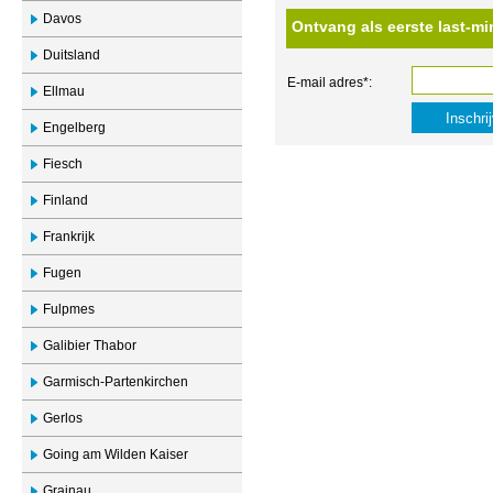
Davos
Ontvang als eerste last-mi
Duitsland
E-mail adres*:
Ellmau
Engelberg
Fiesch
Finland
Frankrijk
Fugen
Fulpmes
Galibier Thabor
Garmisch-Partenkirchen
Gerlos
Going am Wilden Kaiser
Grainau