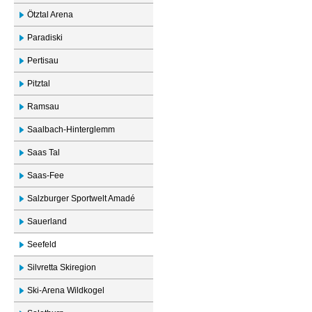
Ötztal Arena
Paradiski
Pertisau
Pitztal
Ramsau
Saalbach-Hinterglemm
Saas Tal
Saas-Fee
Salzburger Sportwelt Amadé
Sauerland
Seefeld
Silvretta Skiregion
Ski-Arena Wildkogel