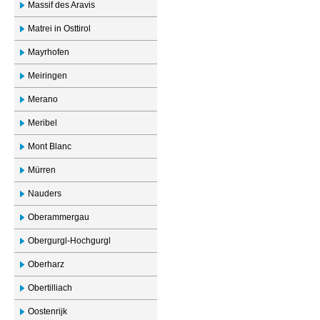
Massif des Aravis
Matrei in Osttirol
Mayrhofen
Meiringen
Merano
Meribel
Mont Blanc
Mürren
Nauders
Oberammergau
Obergurgl-Hochgurgl
Oberharz
Obertilliach
Oostenrijk