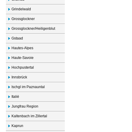
Grindelwald
Grossglockner
Grossglockner/Heiligenblut
Gstaad
Hautes-Alpes
Haute-Savoie
Hochpustertal
Innsbrück
Ischgl im Paznauntal
Italië
Jungfrau Region
Kaltenbach im Zillertal
Kaprun