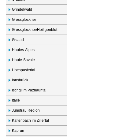
Grindelwald
Grossglockner
Grossglockner/Heiligenblut
Gstaad
Hautes-Alpes
Haute-Savoie
Hochpustertal
Innsbrück
Ischgl im Paznauntal
Italië
Jungfrau Region
Kaltenbach im Zillertal
Kaprun