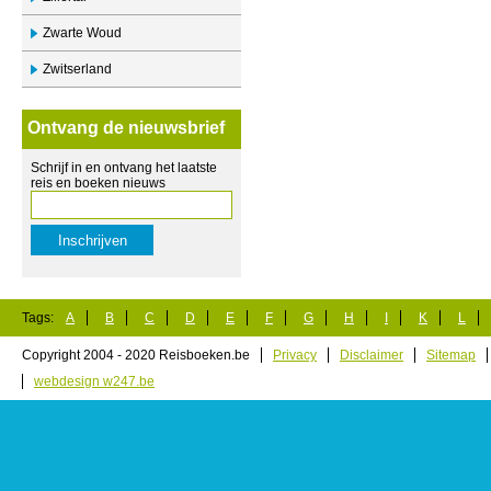
Zwarte Woud
Zwitserland
Ontvang de nieuwsbrief
Schrijf in en ontvang het laatste
reis en boeken nieuws
Tags:
A
B
C
D
E
F
G
H
I
K
L
Copyright 2004 - 2020 Reisboeken.be
Privacy
Disclaimer
Sitemap
webdesign w247.be