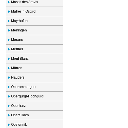
Massif des Aravis
Matrei in Osttirol
Mayrhofen
Meiringen
Merano
Meribel
Mont Blanc
Mürren
Nauders
Oberammergau
Obergurgl-Hochgurgl
Oberharz
Obertilliach
Oostenrijk