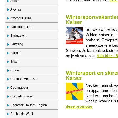
een skigarantie mogelijk.
Klik
Arosa
Avoriaz
Wintersportvakantie
Axamer Lizum
Kaiser
Bad Hofgastein
Sunweb winter is z
Wilden Kaiser in h
Badgastein
omhelst. Groepsre
Berwang
sneeuwzekere best
Sunweb. Je kan ook selecteren
Bormio
op je skivakantie.
Klik hier -
Brixen
Chatel
Wintersport en skir
Kaiser
Cortina d'Ampezzo
Neckermann skivak
Courmayeur
en appartementen a
Neckermann heeft 
Crans-Montana
weet je waar dit i
Dachstein Tauern Region
deze promotie
Dachstein-West