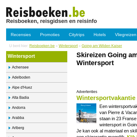
Reisboeken, reisgidsen en reisinfo
Recensies
Promoties
Citytrips
Hotels
Vliegreizen
U bent hier:
Reisboeken.be
»
Wintersport
»
Going am Wilden Kaiser
Skireizen Going am
Wintersport
Wintersport
Achensee
Adelboden
Alpe d'Huez
Advertenties
Wintersportvakantie
Alta Badia
Een wintersportvak
Andorra
van Pierre & Vaca
Arabba
staan in 23 Franse 
wintersport in Goi
Arlberg
Je kan ook al materiaal en ski