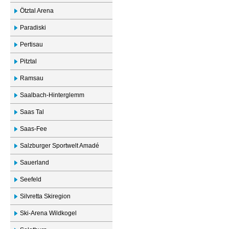
Ötztal Arena
Paradiski
Pertisau
Pitztal
Ramsau
Saalbach-Hinterglemm
Saas Tal
Saas-Fee
Salzburger Sportwelt Amadé
Sauerland
Seefeld
Silvretta Skiregion
Ski-Arena Wildkogel