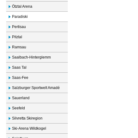
Ötztal Arena
Paradiski
Pertisau
Pitztal
Ramsau
Saalbach-Hinterglemm
Saas Tal
Saas-Fee
Salzburger Sportwelt Amadé
Sauerland
Seefeld
Silvretta Skiregion
Ski-Arena Wildkogel