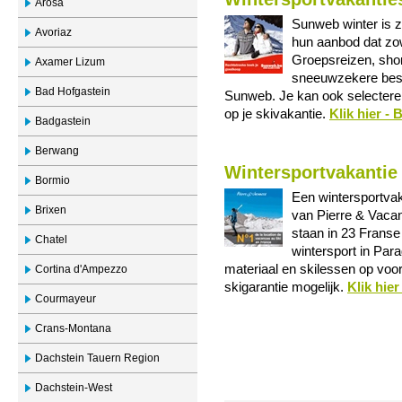
Arosa
Sunweb winter is z
Avoriaz
hun aanbod dat zo
Groepsreizen, sho
Axamer Lizum
sneeuwzekere best
Bad Hofgastein
Sunweb. Je kan ook selecteren
op je skivakantie.
Klik hier -
Badgastein
Berwang
Wintersportvakantie
Bormio
Een wintersportvak
Brixen
van Pierre & Vaca
staan in 23 Franse 
Chatel
wintersport in Para
materiaal en skilessen op voor
Cortina d'Ampezzo
skigarantie mogelijk.
Klik hie
Courmayeur
Crans-Montana
Dachstein Tauern Region
Dachstein-West