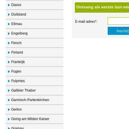
Davos
Ontvang als eerste last-mi
Duitsland
E-mail adres*:
Ellmau
Engelberg
Fiesch
Finland
Frankrijk
Fugen
Fulpmes
Galibier Thabor
Garmisch-Partenkirchen
Gerlos
Going am Wilden Kaiser
Grainau