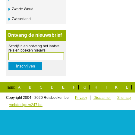
Zwarte Woud
Zwitserland
Ontvang de nieuwsbrief
Schrijf in en ontvang het laatste
reis en boeken nieuws
Tags:
A
B
C
D
E
F
G
H
I
K
L
Copyright 2004 - 2020 Reisboeken.be
Privacy
Disclaimer
Sitemap
webdesign w247.be