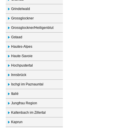
Grindelwald
Grossglockner
Grossglockner/Heiligenblut
Gstaad
Hautes-Alpes
Haute-Savoie
Hochpustertal
Innsbrück
Ischgl im Paznauntal
Italië
Jungfrau Region
Kaltenbach im Zillertal
Kaprun