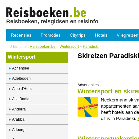
Reisboeken, reisgidsen en reisinfo
Recensies
Promoties
Citytrips
Hotels
Vliegreizen
U bent hier:
Reisboeken.be
»
Wintersport
»
Paradiski
Skireizen Paradiski
Wintersport
Achensee
Adelboden
Advertenties
Alpe d'Huez
Wintersport en skire
Alta Badia
Neckermann skivak
appartementen aan
Andorra
heeft hotels aan d
dit is in Paradiski.
Arabba
Arlberg
Wintersportvakanties