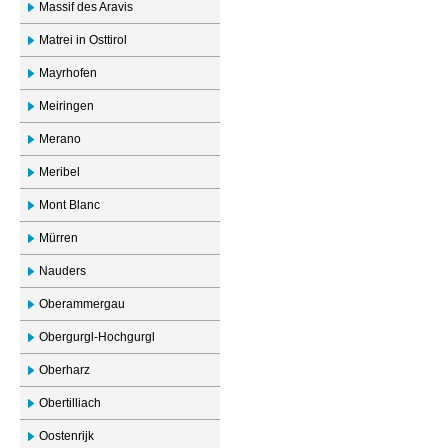
Massif des Aravis
Matrei in Osttirol
Mayrhofen
Meiringen
Merano
Meribel
Mont Blanc
Mürren
Nauders
Oberammergau
Obergurgl-Hochgurgl
Oberharz
Obertilliach
Oostenrijk