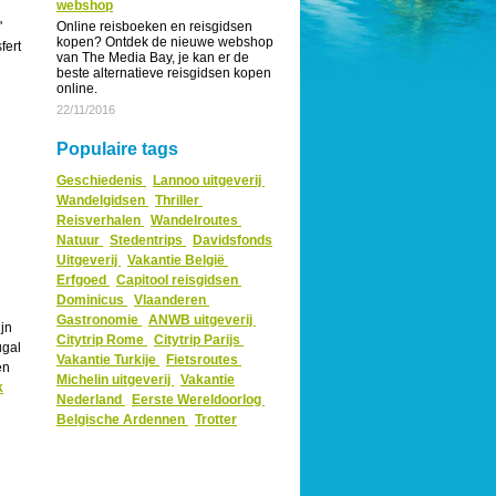
webshop
'
Online reisboeken en reisgidsen
kopen? Ontdek de nieuwe webshop
fert
van The Media Bay, je kan er de
beste alternatieve reisgidsen kopen
online.
22/11/2016
Populaire tags
Geschiedenis
Lannoo uitgeverij
Wandelgidsen
Thriller
Reisverhalen
Wandelroutes
Natuur
Stedentrips
Davidsfonds
Uitgeverij
Vakantie België
Erfgoed
Capitool reisgidsen
Dominicus
Vlaanderen
Gastronomie
ANWB uitgeverij
jn
Citytrip Rome
Citytrip Parijs
ugal
Vakantie Turkije
Fietsroutes
en
Michelin uitgeverij
Vakantie
k
Nederland
Eerste Wereldoorlog
Belgische Ardennen
Trotter