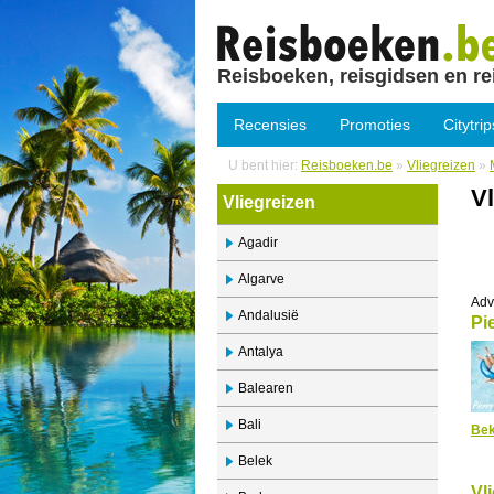
Reisboeken, reisgidsen en re
Recensies
Promoties
Citytrip
U bent hier:
Reisboeken.be
»
Vliegreizen
»
Vl
Vliegreizen
Agadir
Algarve
Adv
Andalusië
Pi
Antalya
Balearen
Bali
Bek
Belek
Vl