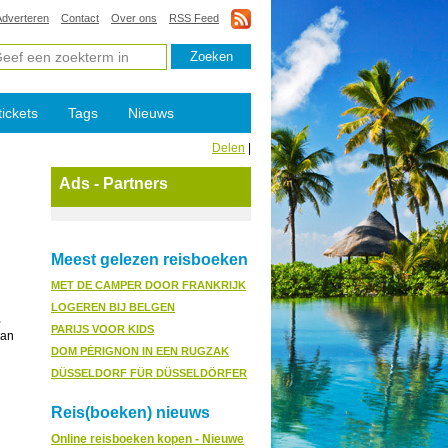
Adverteren
Contact
Over ons
RSS Feed
tickets
Tags
Nieuws
Delen
|
Ads - Partners
Meest gelezen reisboeken
MET DE CAMPER DOOR FRANKRIJK
LOGEREN BIJ BELGEN
,
PARIJS VOOR KIDS
dan
DOM PÉRIGNON IN EEN RUGZAK
DÜSSELDORF FÜR DÜSSELDÖRFER
Reis(boeken) nieuws
Online reisboeken kopen - Nieuwe