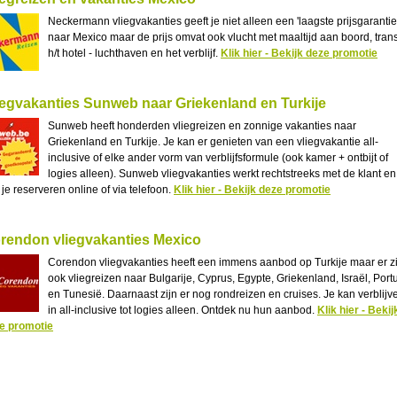
Neckermann vliegvakanties geeft je niet alleen een 'laagste prijsgarantie
naar Mexico maar de prijs omvat ook vlucht met maaltijd aan boord, trans
h/t hotel - luchthaven en het verblijf.
Klik hier - Bekijk deze promotie
iegvakanties Sunweb naar Griekenland en Turkije
Sunweb heeft honderden vliegreizen en zonnige vakanties naar
Griekenland en Turkije. Je kan er genieten van een vliegvakantie all-
inclusive of elke ander vorm van verblijfsformule (ook kamer + ontbijt of
logies alleen). Sunweb vliegvakanties werkt rechtstreeks met de klant en
 je reserveren online of via telefoon.
Klik hier - Bekijk deze promotie
rendon vliegvakanties Mexico
Corendon vliegvakanties heeft een immens aanbod op Turkije maar er zi
ook vliegreizen naar Bulgarije, Cyprus, Egypte, Griekenland, Israël, Port
en Tunesië. Daarnaast zijn er nog rondreizen en cruises. Je kan verblijv
in all-inclusive tot logies alleen. Ontdek nu hun aanbod.
Klik hier - Bekij
e promotie