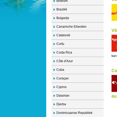
Bodrum
Brazilië
Bulgarije
Canarische Eilanden
Vl
Catalonië
Corfu
Costa Rica
kan
Côte d'Azur
Cuba
Co
Curaçao
Cyprus
Dalaman
dez
Djerba
Dominicaanse Republiek