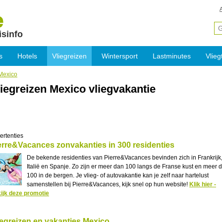
isinfo
s
Hotels
Vliegreizen
Wintersport
Lastminutes
Vlieg
Mexico
iegreizen Mexico vliegvakantie
ertenties
erre&Vacances zonvakanties in 300 residenties
De bekende residenties van Pierre&Vacances bevinden zich in Frankrijk
Italië en Spanje. Zo zijn er meer dan 100 langs de Franse kust en meer 
100 in de bergen. Je vlieg- of autovakantie kan je zelf naar hartelust
samenstellen bij Pierre&Vacances, kijk snel op hun website!
Klik hier -
ijk deze promotie
iegreizen en vakanties Mexico