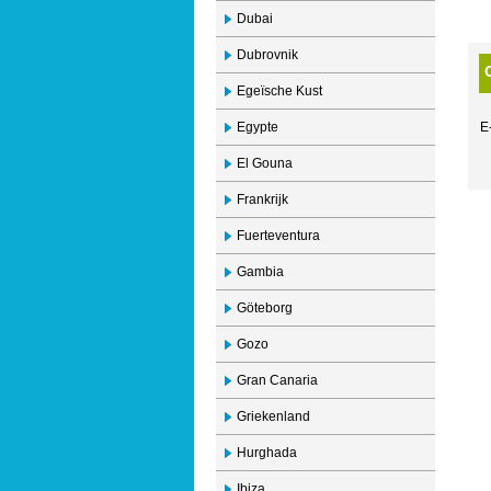
Dubai
Dubrovnik
Egeïsche Kust
Egypte
E
El Gouna
Frankrijk
Fuerteventura
Gambia
Göteborg
Gozo
Gran Canaria
Griekenland
Hurghada
Ibiza