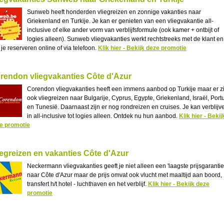
Sunweb heeft honderden vliegreizen en zonnige vakanties naar
Griekenland en Turkije. Je kan er genieten van een vliegvakantie all-
inclusive of elke ander vorm van verblijfsformule (ook kamer + ontbijt of
logies alleen). Sunweb vliegvakanties werkt rechtstreeks met de klant en
 je reserveren online of via telefoon.
Klik hier - Bekijk deze promotie
rendon vliegvakanties Côte d'Azur
Corendon vliegvakanties heeft een immens aanbod op Turkije maar er zi
ook vliegreizen naar Bulgarije, Cyprus, Egypte, Griekenland, Israël, Port
en Tunesië. Daarnaast zijn er nog rondreizen en cruises. Je kan verblijv
in all-inclusive tot logies alleen. Ontdek nu hun aanbod.
Klik hier - Bekij
e promotie
iegreizen en vakanties Côte d'Azur
Neckermann vliegvakanties geeft je niet alleen een 'laagste prijsgarantie
naar Côte d'Azur maar de prijs omvat ook vlucht met maaltijd aan boord,
transfert h/t hotel - luchthaven en het verblijf.
Klik hier - Bekijk deze
promotie