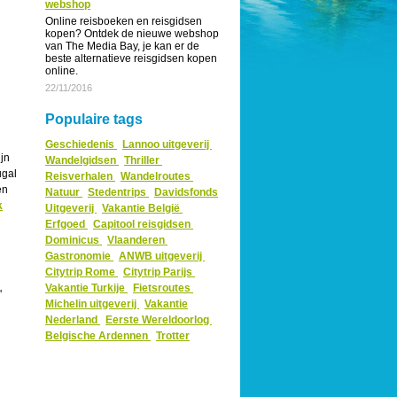
webshop
Online reisboeken en reisgidsen
kopen? Ontdek de nieuwe webshop
van The Media Bay, je kan er de
beste alternatieve reisgidsen kopen
online.
22/11/2016
Populaire tags
Geschiedenis
Lannoo uitgeverij
jn
Wandelgidsen
Thriller
ugal
Reisverhalen
Wandelroutes
en
Natuur
Stedentrips
Davidsfonds
k
Uitgeverij
Vakantie België
Erfgoed
Capitool reisgidsen
Dominicus
Vlaanderen
Gastronomie
ANWB uitgeverij
Citytrip Rome
Citytrip Parijs
Vakantie Turkije
Fietsroutes
'
Michelin uitgeverij
Vakantie
Nederland
Eerste Wereldoorlog
Belgische Ardennen
Trotter