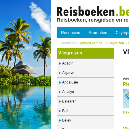
Reisboeken, reisgidsen en re
Recensies
Promoties
Citytrip
U bent hier:
Reisboeken.be
»
Vliegreizen
»
Vl
Vliegreizen
Agadir
Algarve
Adv
Andalusië
Pi
Antalya
Balearen
Bali
Bek
Belek
Vl