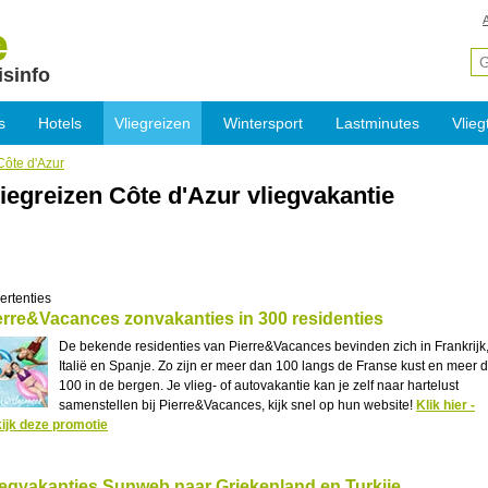
isinfo
s
Hotels
Vliegreizen
Wintersport
Lastminutes
Vlieg
Côte d'Azur
iegreizen Côte d'Azur vliegvakantie
ertenties
erre&Vacances zonvakanties in 300 residenties
De bekende residenties van Pierre&Vacances bevinden zich in Frankrijk
Italië en Spanje. Zo zijn er meer dan 100 langs de Franse kust en meer 
100 in de bergen. Je vlieg- of autovakantie kan je zelf naar hartelust
samenstellen bij Pierre&Vacances, kijk snel op hun website!
Klik hier -
ijk deze promotie
iegvakanties Sunweb naar Griekenland en Turkije