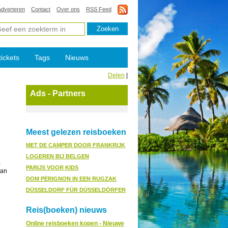
Adverteren
Contact
Over ons
RSS Feed
tickets
Tags
Nieuws
Delen
|
Ads - Partners
Meest gelezen reisboeken
MET DE CAMPER DOOR FRANKRIJK
LOGEREN BIJ BELGEN
,
PARIJS VOOR KIDS
dan
DOM PÉRIGNON IN EEN RUGZAK
DÜSSELDORF FÜR DÜSSELDÖRFER
Reis(boeken) nieuws
Online reisboeken kopen - Nieuwe