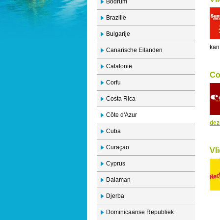
Bodrum
Brazilië
Bulgarije
kan
Canarische Eilanden
Catalonië
Co
Corfu
Costa Rica
Côte d'Azur
dez
Cuba
Curaçao
Vl
Cyprus
Dalaman
Djerba
Dominicaanse Republiek