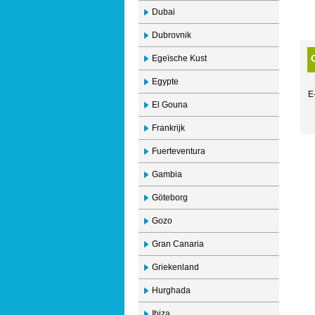
Dubai
Dubrovnik
Egeïsche Kust
Egypte
E
El Gouna
Frankrijk
Fuerteventura
Gambia
Göteborg
Gozo
Gran Canaria
Griekenland
Hurghada
Ibiza