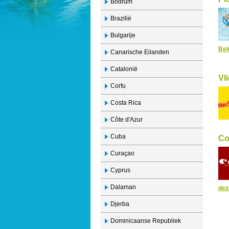
Bodrum
Brazilië
Bulgarije
Bek
Canarische Eilanden
Catalonië
Vl
Corfu
Costa Rica
Côte d'Azur
Cuba
Co
Curaçao
Cyprus
Dalaman
dez
Djerba
Dominicaanse Republiek