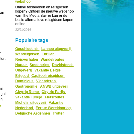
webshop
,
Online reisboeken en reisgidsen
kopen? Ontdek de nieuwe webshop
dan
van The Media Bay, je kan er de
beste alternatieve reisgidsen kopen
online.
22/11/2016
Populaire tags
Geschiedenis
Lannoo uitgeverij
'
Wandelgidsen
Thriller
fert
Reisverhalen
Wandelroutes
Natuur
Stedentrips
Davidsfonds
Uitgeverij
Vakantie België
Erfgoed
Capitool reisgidsen
Dominicus
Vlaanderen
Gastronomie
ANWB uitgeverij
jn
Citytrip Rome
Citytrip Parijs
ugal
Vakantie Turkije
Fietsroutes
en
Michelin uitgeverij
Vakantie
k
Nederland
Eerste Wereldoorlog
Belgische Ardennen
Trotter