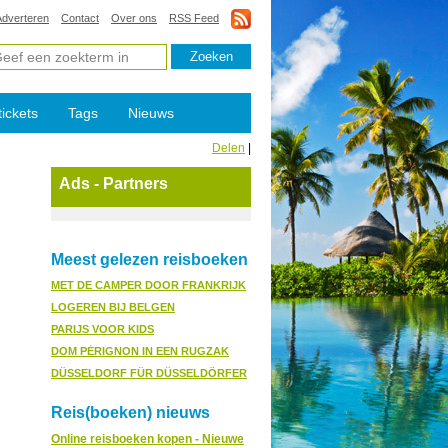
Adverteren
Contact
Over ons
RSS Feed
tickets
Tags
Nieuws
Delen
|
Ads - Partners
Meest gelezen reisboeken
MET DE CAMPER DOOR FRANKRIJK
LOGEREN BIJ BELGEN
PARIJS VOOR KIDS
DOM PÉRIGNON IN EEN RUGZAK
DÜSSELDORF FÜR DÜSSELDÖRFER
Reis(boeken) nieuws
Online reisboeken kopen - Nieuwe