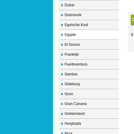
Dubai
Dubrovnik
Egeïsche Kust
Egypte
E
El Gouna
Frankrijk
Fuerteventura
Gambia
Göteborg
Gozo
Gran Canaria
Griekenland
Hurghada
Ibiza