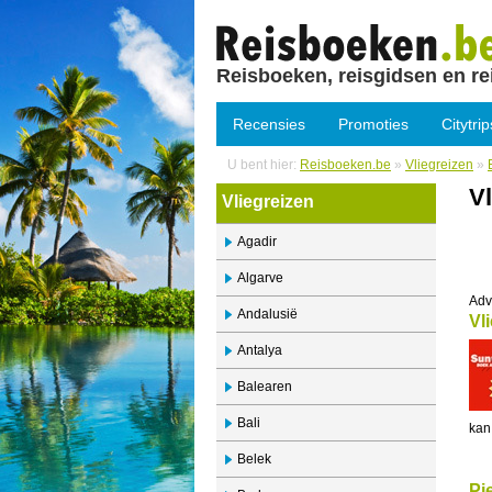
Reisboeken, reisgidsen en re
Recensies
Promoties
Citytrip
U bent hier:
Reisboeken.be
»
Vliegreizen
»
Vl
Vliegreizen
Agadir
Algarve
Adv
Andalusië
Vl
Antalya
Balearen
Bali
kan
Belek
Pi