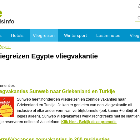
isinfo
s
Hotels
Vliegreizen
Wintersport
Lastminutes
Vlieg
Egypte
iegreizen Egypte vliegvakantie
ertenties
iegvakanties Sunweb naar Griekenland en Turkije
Sunweb heeft honderden vliegreizen en zonnige vakanties naar
Griekenland en Turkije. Je kan er genieten van een vliegvakantie all-
inclusive of elke ander vorm van verblijfsformule (ook kamer + ontbijt of
logies alleen). Sunweb vliegvakanties werkt rechtstreeks met de klant en
 je reserveren online of via telefoon.
Klik hier - Bekijk deze promotie
erre&Vacances zonvakanties in 300 residenties