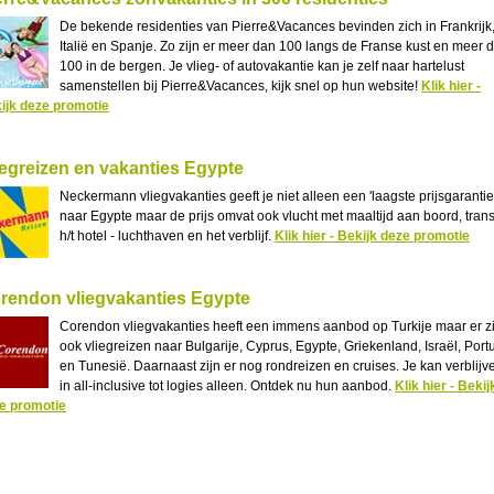
De bekende residenties van Pierre&Vacances bevinden zich in Frankrijk
Italië en Spanje. Zo zijn er meer dan 100 langs de Franse kust en meer 
100 in de bergen. Je vlieg- of autovakantie kan je zelf naar hartelust
samenstellen bij Pierre&Vacances, kijk snel op hun website!
Klik hier -
ijk deze promotie
iegreizen en vakanties Egypte
Neckermann vliegvakanties geeft je niet alleen een 'laagste prijsgarantie
naar Egypte maar de prijs omvat ook vlucht met maaltijd aan boord, trans
h/t hotel - luchthaven en het verblijf.
Klik hier - Bekijk deze promotie
rendon vliegvakanties Egypte
Corendon vliegvakanties heeft een immens aanbod op Turkije maar er zi
ook vliegreizen naar Bulgarije, Cyprus, Egypte, Griekenland, Israël, Port
en Tunesië. Daarnaast zijn er nog rondreizen en cruises. Je kan verblijv
in all-inclusive tot logies alleen. Ontdek nu hun aanbod.
Klik hier - Bekij
e promotie