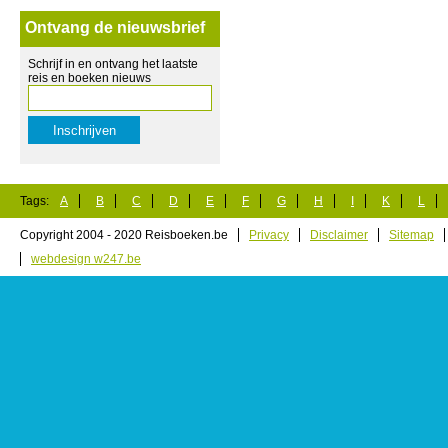
Ontvang de nieuwsbrief
Schrijf in en ontvang het laatste
reis en boeken nieuws
Tags:
A
B
C
D
E
F
G
H
I
K
L
Copyright 2004 - 2020 Reisboeken.be
Privacy
Disclaimer
Sitemap
webdesign w247.be