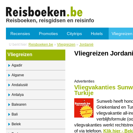
Reisboeken, reisgidsen en reisinfo
Recensies
Promoties
Citytrips
Hotels
Vliegreizen
U bent hier:
Reisboeken.be
»
Vliegreizen
»
Jordanië
Vliegreizen Jordani
Vliegreizen
Agadir
Algarve
Advertenties
Andalusië
Vliegvakanties Sunw
Turkije
Antalya
Sunweb heeft hond
Balearen
Griekenland en Tur
vliegvakantie all-i
Bali
verblijfsformule (o
Belek
vliegvakanties werkt rechtstre
of via telefoon.
Klik hier - Be