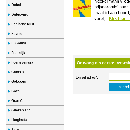
Neckermann vliegva
Dubai
prijsgarantie' naa
maaltijd aan boord,
Dubrovnik
verblijf.
Klik hier 
Egeïsche Kust
Egypte
El Gouna
Frankrijk
Fuerteventura
Ontvang als eerste last-mi
Gambia
E-mail adres*:
Göteborg
Gozo
Gran Canaria
Griekenland
Hurghada
Ibiza