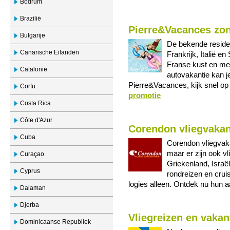
Bodrum
Brazilië
Pierre&Vacances zon
Bulgarije
De bekende reside
Canarische Eilanden
Frankrijk, Italië e
Franse kust en mee
Catalonië
autovakantie kan je
Pierre&Vacances, kijk snel op
Corfu
promotie
Costa Rica
Côte d'Azur
Corendon vliegvakan
Cuba
Corendon vliegvak
maar er zijn ook vl
Curaçao
Griekenland, Israël
Cyprus
rondreizen en cruise
logies alleen. Ontdek nu hun 
Dalaman
Djerba
Vliegreizen en vakan
Dominicaanse Republiek