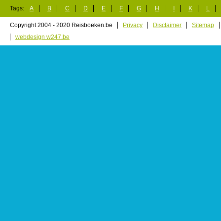
Tags:
A
B
C
D
E
F
G
H
I
K
L
Copyright 2004 - 2020 Reisboeken.be
Privacy
Disclaimer
Sitemap
webdesign w247.be