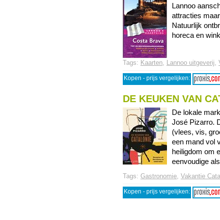
Lannoo aanscha
attracties maa
Natuurlijk ont
horeca en winkel
Tags:
Kaarten
,
Lannoo uitgeverij
,
Kopen - prijs vergelijken:
DE KEUKEN VAN CA
De lokale mark
José Pizarro. D
(vlees, vis, gr
een mand vol ve
heiligdom om e
eenvoudige als .
Tags:
Gastronomie
,
Vakantie Cata
Kopen - prijs vergelijken: