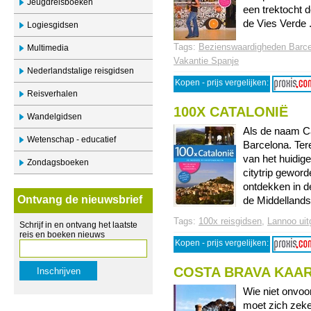
Jeugdreisboeken
een trektocht d
de Vies Verde ..
Logiesgidsen
Tags:
Bezienswaardigheden Barc
Multimedia
Vakantie Spanje
Nederlandstalige reisgidsen
Kopen - prijs vergelijken:
Reisverhalen
100X CATALONIË
Wandelgidsen
Als de naam Ca
Wetenschap - educatief
Barcelona. Ter
van het huidig
Zondagsboeken
citytrip geword
ontdekken in d
Ontvang de nieuwsbrief
de Middellandse
Tags:
100x reisgidsen
,
Lannoo uit
Schrijf in en ontvang het laatste
reis en boeken nieuws
Kopen - prijs vergelijken:
COSTA BRAVA KAA
Wie niet onvoo
moet zich zeke