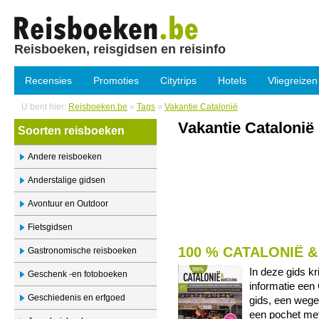
Reisboeken, reisgidsen en reisinfo
Recensies
Promoties
Citytrips
Hotels
Vliegreizen
U bent hier:
Reisboeken.be
»
Tags
»
Vakantie Catalonië
Vakantie Catalonië
Soorten reisboeken
Andere reisboeken
Anderstalige gidsen
Avontuur en Outdoor
Fietsgidsen
100 % CATALONIË 
Gastronomische reisboeken
In deze gids kr
Geschenk -en fotoboeken
informatie een
Geschiedenis en erfgoed
gids, een wegen
een pochet met