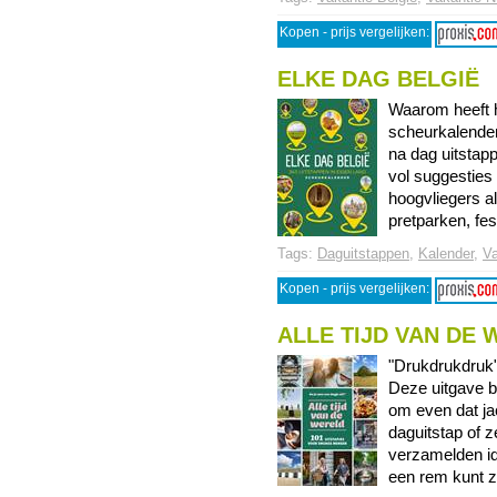
Kopen - prijs vergelijken:
ELKE DAG BELGIË
Waarom heeft h
scheurkalender
na dag uitstap
vol suggesties 
hoogvliegers a
pretparken, festi
Tags:
Daguitstappen
,
Kalender
,
Va
Kopen - prijs vergelijken:
ALLE TIJD VAN DE
"Drukdrukdruk"
Deze uitgave b
om even dat jac
daguitstap of z
verzamelden i
een rem kunt ze