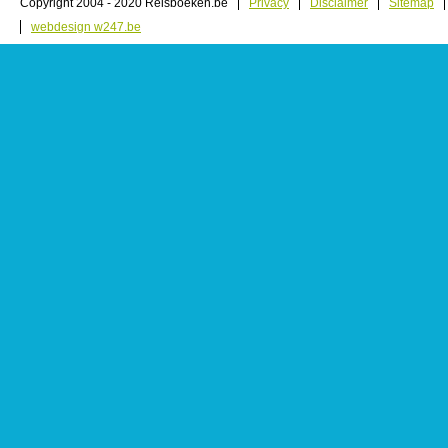
Copyright 2004 - 2020 Reisboeken.be
Privacy
Disclaimer
Sitemap
webdesign w247.be