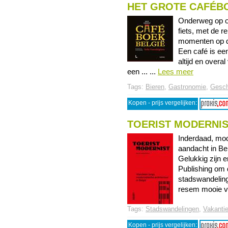
HET GROTE CAFÉB
Onderweg op on
fiets, met de re
momenten op dat
Een café is een
altijd en overa
een ... ...
Lees meer
Tags:
Bieren
,
Gastronomie
,
Gesc
Kopen - prijs vergelijken:
TOERIST MODERNI
Inderdaad, mode
aandacht in Bel
Gelukkig zijn 
Publishing om d
stadswandelin
resem mooie vo
Tags:
Stadswandelingen
,
Vakantie
Kopen - prijs vergelijken: