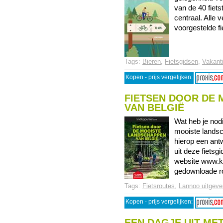
van de 40 fiets
centraal. Alle 
voorgestelde fie
Tags:
Bieren
,
Fietsgidsen
,
Vakanti
Kopen - prijs vergelijken:
FIETSEN DOOR DE
VAN BELGIË
Wat heb je nod
mooiste landsc
hierop een ant
uit deze fietsg
website www.kn
gedownloade ro
Tags:
Fietsroutes
,
Lannoo uitgever
Kopen - prijs vergelijken:
EEN DAGJE UIT MET