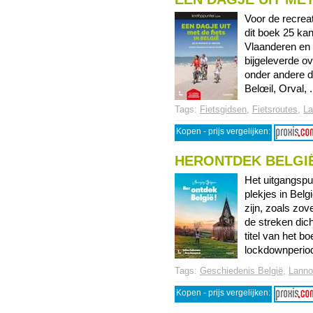
Voor de recrea
dit boek 25 kan
Vlaanderen en 1
bijgeleverde ov
onder andere d
Belœil, Orval, ..
Tags:
Fietsgidsen
,
Fietsroutes
,
La
Kopen - prijs vergelijken:
HERONTDEK BELGI
Het uitgangspun
plekjes in Belg
zijn, zoals zov
de streken dic
titel van het b
lockdownperiod 
Tags:
Geschiedenis België
,
Lannoo
Kopen - prijs vergelijken: