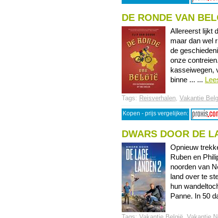
DE RONDE VAN BEL
Allereerst lijkt
maar dan wel r
de geschiedenis
onze contreien
kasseiwegen, v
binne ... ...
Lee
Tags:
Reisverhalen
,
Vakantie Belg
Kopen - prijs vergelijken:
DWARS DOOR DE L
Opnieuw trekke
Ruben en Phili
noorden van Ne
land over te s
hun wandeltoch
Panne. In 50 dag
Tags:
Vakantie België
,
Vakantie N