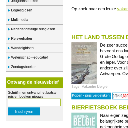
Jeugdreisboeken
Op zoek naar een leuke
vakan
Logiesgidsen
Multimedia
Nederlandstalige reisgidsen
HET LAND TUSSEN 
Reisverhalen
De zeer succes
Wandelgidsen
bezocht ons la
Grote Oorlog o
Wetenschap - educatief
en Ieper. Voor 
Zondagsboeken
andere over zi
Antwerpen. Ove
Ontvang de nieuwsbrief
Tags:
Vakantie België
Schrijf in en ontvang het laatste
Kopen - prijs vergelijken:
reis en boeken nieuws
BIERFIETSBOEK BE
Naar eigen zegg
belangrijkste 
gelegenheid voe