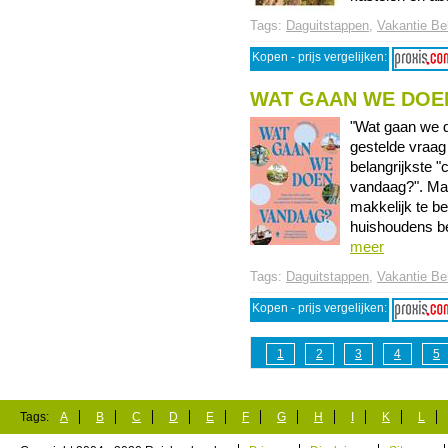
Tags:
Daguitstappen
,
Vakantie Be
Kopen - prijs vergelijken:
WAT GAAN WE DOE
"Wat gaan we 
gestelde vraag
belangrijkste "
vandaag?". Ma
makkelijk te b
huishoudens bes
meer
Tags:
Daguitstappen
,
Vakantie Be
Kopen - prijs vergelijken:
1
2
3
4
5
Tags:
A
B
C
D
E
F
G
H
I
K
L