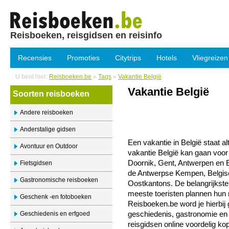
Reisboeken, reisgidsen en reisinfo
Recensies
Promoties
Citytrips
Hotels
Vliegreizen
U bent hier:
Reisboeken.be
»
Tags
»
Vakantie België
Vakantie België
Soorten reisboeken
Andere reisboeken
Anderstalige gidsen
Een vakantie in België staat al
Avontuur en Outdoor
vakantie België kan gaan voor
Doornik, Gent, Antwerpen en B
Fietsgidsen
de Antwerpse Kempen, Belgis
Gastronomische reisboeken
Oostkantons. De belangrijkste
meeste toeristen plannen hun r
Geschenk -en fotoboeken
Reisboeken.be word je hierbij 
Geschiedenis en erfgoed
geschiedenis, gastronomie en
reisgidsen online voordelig ko