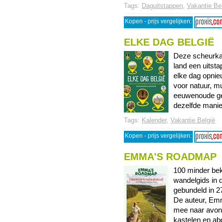
Tags:
Daguitstappen
,
Vakantie Be
Kopen - prijs vergelijken:
ELKE DAG BELGIË
Deze scheurkal
land een uitst
elke dag opnieu
voor natuur, m
eeuwenoude ge
dezelfde manier
Tags:
Kalender
,
Vakantie België
Kopen - prijs vergelijken:
EMMA'S ROADMAP
100 minder bek
wandelgids in 
gebundeld in 2
De auteur, Em
mee naar avont
kastelen en abdi