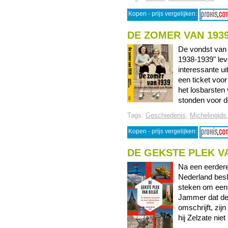
Kopen - prijs vergelijken:
DE ZOMER VAN 193
De vondst van 
1938-1939" lev
interessante u
een ticket voor
het losbarsten
stonden voor de
Tags:
Geschiedenis
,
Michelingids
Kopen - prijs vergelijken:
DE GEKSTE PLEK V
Na een eerdere
Nederland besl
steken om een 
Jammer dat de "
omschrijft, zij
hij Zelzate niet 