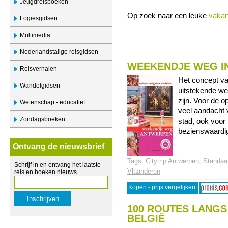
Jeugdreisboeken
Op zoek naar een leuke
vakan
Logiesgidsen
Multimedia
Nederlandstalige reisgidsen
WEEKENDJE WEG I
Reisverhalen
Het concept va
Wandelgidsen
uitstekende we
zijn. Voor de o
Wetenschap - educatief
veel aandacht 
Zondagsboeken
stad, ook voor 
bezienswaardigh
Ontvang de nieuwsbrief
Tags:
Citytrip Antwerpen
,
Standaar
Schrijf in en ontvang het laatste
Vlaanderen
reis en boeken nieuws
Kopen - prijs vergelijken:
100 ROUTES LANGS
BELGIË