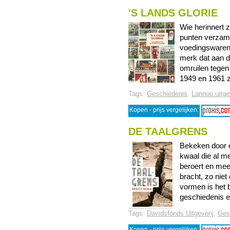
'S LANDS GLORIE
Wie herinnert 
punten verzame
voedingswaren
merk dat aan d
omruilen tegen 
1949 en 1961 ze
Tags:
Geschiedenis
,
Lannoo uitgev
Kopen - prijs vergelijken:
DE TAALGRENS
Bekeken door e
kwaal die al m
beroert en mee
bracht, zo nie
vormen is het 
geschiedenis en
Tags:
Davidsfonds Uitgeverij
,
Ges
Kopen - prijs vergelijken: