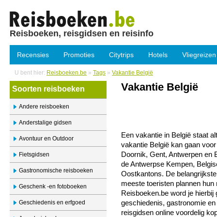
Reisboeken, reisgidsen en reisinfo
Recensies
Promoties
Citytrips
Hotels
Vliegreizen
U bent hier:
Reisboeken.be
»
Tags
»
Vakantie België
Vakantie België
Soorten reisboeken
Andere reisboeken
Anderstalige gidsen
Een vakantie in België staat al
Avontuur en Outdoor
vakantie België kan gaan voor
Doornik, Gent, Antwerpen en B
Fietsgidsen
de Antwerpse Kempen, Belgis
Gastronomische reisboeken
Oostkantons. De belangrijkste
meeste toeristen plannen hun r
Geschenk -en fotoboeken
Reisboeken.be word je hierbij 
Geschiedenis en erfgoed
geschiedenis, gastronomie en
reisgidsen online voordelig ko