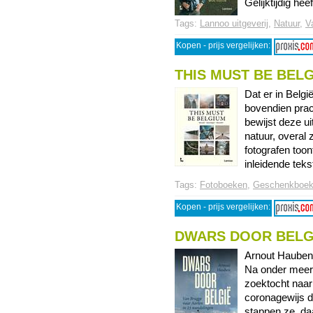
Gelijktijdig heeft
Tags:
Lannoo uitgeverij
,
Natuur
,
V
Kopen - prijs vergelijken:
THIS MUST BE BEL
Dat er in Belgi
bovendien prac
bewijst deze ui
natuur, overal 
fotografen toon
inleidende tekst
Tags:
Fotoboeken
,
Geschenkboe
Kopen - prijs vergelijken:
DWARS DOOR BELG
Arnout Hauben 
Na onder meer
zoektocht naar
coronagewijs d
stappen ze, daa