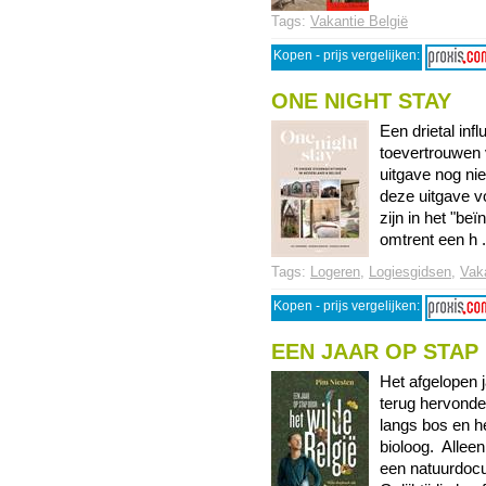
Tags:
Vakantie België
Kopen - prijs vergelijken:
ONE NIGHT STAY
Een drietal in
toevertrouwen 
uitgave nog nie
deze uitgave vo
zijn in het "be
omtrent een h ..
Tags:
Logeren
,
Logiesgidsen
,
Vaka
Kopen - prijs vergelijken:
EEN JAAR OP STAP 
Het afgelopen 
terug hervond
langs bos en h
bioloog. Alleen
een natuurdocu