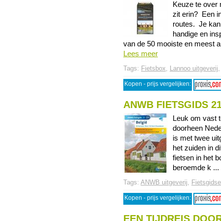
Keuze te over 
zit erin? Een 
routes. Je kan
handige en insp
van de 50 mooiste en meest aut
Lees meer
Tags:
Fietsbox
,
Lannoo uitgeverij
Kopen - prijs vergelijken:
ANWB FIETSGIDS 2
Leuk om vast t
doorheen Nederl
is met twee ui
het zuiden in d
fietsen in het
beroemde k ... 
Tags:
ANWB uitgeverij
,
Fietsgids
Kopen - prijs vergelijken:
EEN TIJDREIS DOO