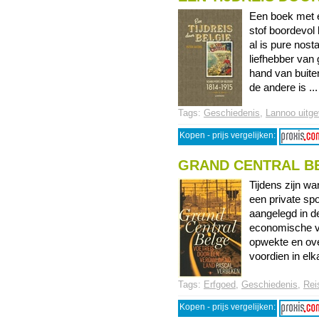
Een boek met e
stof boordevol
al is pure nost
liefhebber van 
hand van buite
de andere is ...
Tags:
Geschiedenis
,
Lannoo uitgev
Kopen - prijs vergelijken:
GRAND CENTRAL B
Tijdens zijn w
een private sp
aangelegd in d
economische v
opwekte en ove
voordien in elka
Tags:
Erfgoed
,
Geschiedenis
,
Rei
Kopen - prijs vergelijken: