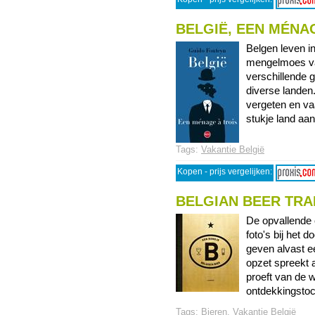
BELGIË, EEN MÉNA
Belgen leven i
mengelmoes va
verschillende 
diverse landen. 
vergeten en v
stukje land aan
Tags:
Vakantie België
Kopen - prijs vergelijken:
BELGIAN BEER TRA
De opvallende c
foto's bij het 
geven alvast ee
opzet spreekt 
proeft van de w
ontdekkingstoc 
Tags:
Bieren
,
Vakantie België