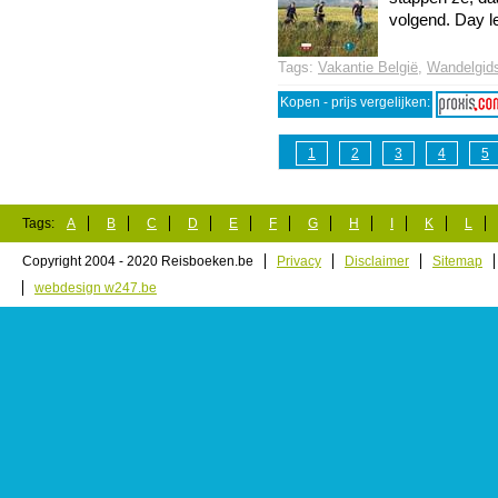
volgend. Day lei
Tags:
Vakantie België
,
Wandelgid
Kopen - prijs vergelijken:
1
2
3
4
5
Tags:
A
B
C
D
E
F
G
H
I
K
L
Copyright 2004 - 2020 Reisboeken.be
Privacy
Disclaimer
Sitemap
webdesign w247.be