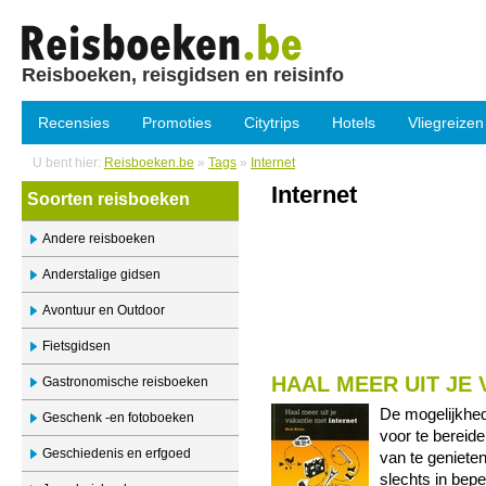
Reisboeken, reisgidsen en reisinfo
Recensies
Promoties
Citytrips
Hotels
Vliegreizen
U bent hier:
Reisboeken.be
»
Tags
»
Internet
Internet
Soorten reisboeken
Andere reisboeken
Anderstalige gidsen
Avontuur en Outdoor
Fietsgidsen
HAAL MEER UIT JE 
Gastronomische reisboeken
De mogelijkhed
Geschenk -en fotoboeken
voor te bereide
Geschiedenis en erfgoed
van te geniete
slechts in bep