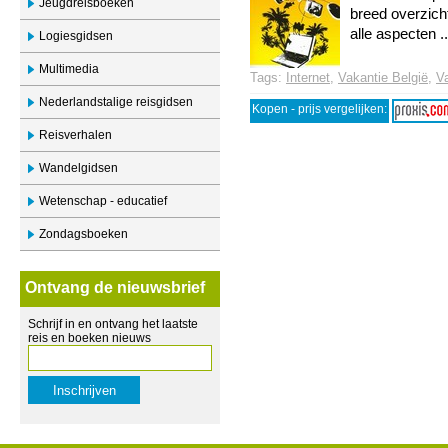
Jeugdreisboeken
breed overzich
alle aspecten ..
Logiesgidsen
Multimedia
Tags:
Internet
,
Vakantie België
,
V
Nederlandstalige reisgidsen
Kopen - prijs vergelijken:
Reisverhalen
Wandelgidsen
Wetenschap - educatief
Zondagsboeken
Ontvang de nieuwsbrief
Schrijf in en ontvang het laatste
reis en boeken nieuws