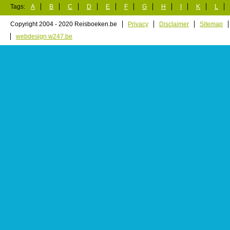
Tags:
A
B
C
D
E
F
G
H
I
K
L
Copyright 2004 - 2020 Reisboeken.be
Privacy
Disclaimer
Sitemap
webdesign w247.be