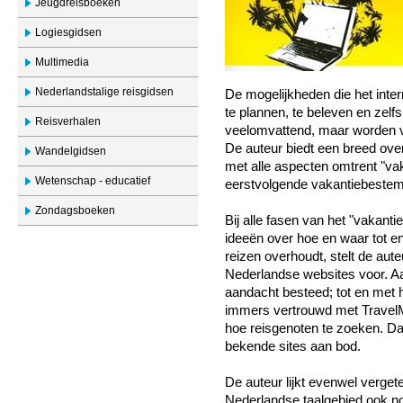
Jeugdreisboeken
Logiesgidsen
Multimedia
Nederlandstalige reisgidsen
De mogelijkheden die het inter
te plannen, te beleven en zelfs
Reisverhalen
veelomvattend, maar worden v
De auteur biedt een breed ove
Wandelgidsen
met alle aspecten omtrent "vak
Wetenschap - educatief
eerstvolgende vakantiebeste
Zondagsboeken
Bij alle fasen van het "vakan
ideeën over hoe en waar tot e
reizen overhoudt, stelt de aute
Nederlandse websites voor. Aa
aandacht besteed; tot en met 
immers vertrouwd met Travel
hoe reisgenoten te zoeken. D
bekende sites aan bod.
De auteur lijkt evenwel verget
Nederlandse taalgebied ook no