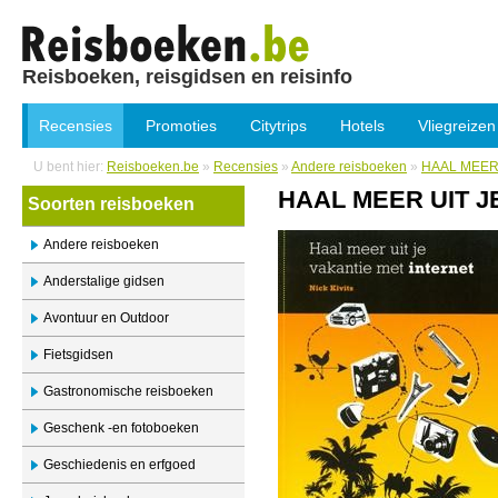
Reisboeken, reisgidsen en reisinfo
Recensies
Promoties
Citytrips
Hotels
Vliegreizen
U bent hier:
Reisboeken.be
»
Recensies
»
Andere reisboeken
»
HAAL MEER 
HAAL MEER UIT J
Soorten reisboeken
Andere reisboeken
Anderstalige gidsen
Avontuur en Outdoor
Fietsgidsen
Gastronomische reisboeken
Geschenk -en fotoboeken
Geschiedenis en erfgoed