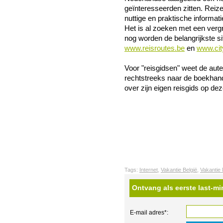
geïnteresseerden zitten. Reize
nuttige en praktische informati
Het is al zoeken met een vergr
nog worden de belangrijkste s
www.reisroutes.be
en
www.cit
Voor "reisgidsen" weet de aute
rechtstreeks naar de boekhande
over zijn eigen reisgids op dez
Tags:
Internet
,
Vakantie België
,
Vakantie
Ontvang als eerste last-mi
E-mail adres*: