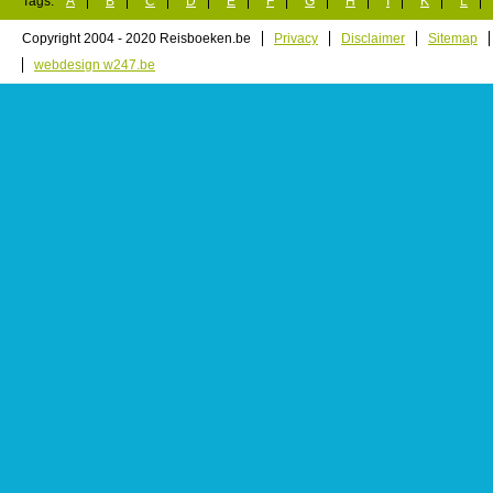
Tags:
A
B
C
D
E
F
G
H
I
K
L
Copyright 2004 - 2020 Reisboeken.be
Privacy
Disclaimer
Sitemap
webdesign w247.be