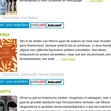
werkelijkheid is veel complexer en veelzijdiger ... ...
Lees meer
s:
Citytrip Athene
,
Geschiedenis
en - prijs vergelijken:
HINA
Van in de straten van Athene gaan de auteurs op zoek naar recepten
gans Griekenland. Vandaar wellicht dat ze achteraan in deze fotorij
uitgave een vijftiental bijzondere plekken voorstellen. Niet alleen
restaurants en andere eet-plekken, maar ook een vlooienmarkt, een
keramiekwinkel, een bakk ... ...
Lees meer
s:
Citytrip Athene
,
Gastronomie
,
Vakantie Griekenland
en - prijs vergelijken:
PARTA
Of het nu gat om historische werken, reisgidsen of uitstappen; zeer 
gaat de grootste aandacht naar het bijzondere verleden van Athene.
Omgerekend in aantallen bezienswaardigheden is dat niet onterech