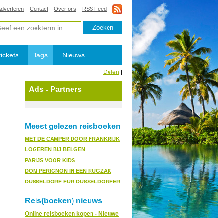
Adverteren
Contact
Over ons
RSS Feed
tickets
Tags
Nieuws
Delen
|
Ads - Partners
Meest gelezen reisboeken
MET DE CAMPER DOOR FRANKRIJK
LOGEREN BIJ BELGEN
PARIJS VOOR KIDS
DOM PÉRIGNON IN EEN RUGZAK
DÜSSELDORF FÜR DÜSSELDÖRFER
l
Reis(boeken) nieuws
Online reisboeken kopen - Nieuwe