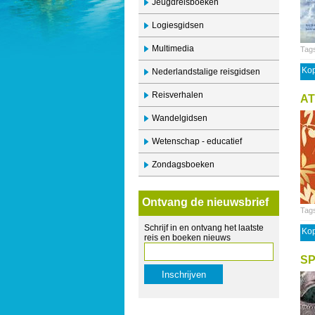
Jeugdreisboeken
Logiesgidsen
Multimedia
Tag
Kop
Nederlandstalige reisgidsen
Reisverhalen
AT
Wandelgidsen
Wetenschap - educatief
Zondagsboeken
Ontvang de nieuwsbrief
Tag
Schrijf in en ontvang het laatste
Kop
reis en boeken nieuws
S