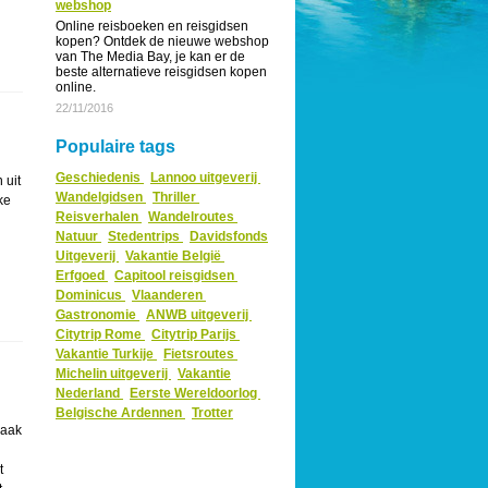
webshop
Online reisboeken en reisgidsen
kopen? Ontdek de nieuwe webshop
van The Media Bay, je kan er de
beste alternatieve reisgidsen kopen
online.
22/11/2016
Populaire tags
Geschiedenis
Lannoo uitgeverij
 uit
Wandelgidsen
Thriller
ke
Reisverhalen
Wandelroutes
Natuur
Stedentrips
Davidsfonds
Uitgeverij
Vakantie België
Erfgoed
Capitool reisgidsen
Dominicus
Vlaanderen
Gastronomie
ANWB uitgeverij
Citytrip Rome
Citytrip Parijs
Vakantie Turkije
Fietsroutes
Michelin uitgeverij
Vakantie
Nederland
Eerste Wereldoorlog
Belgische Ardennen
Trotter
vaak
t