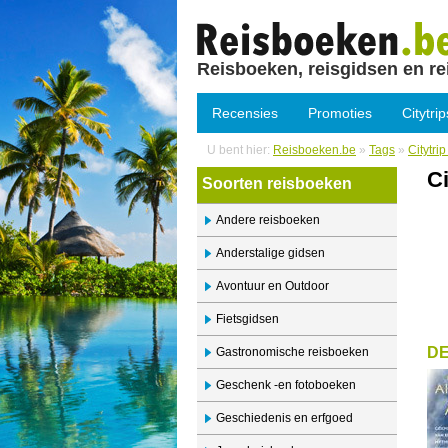
Reisboeken, reisgidsen en re
Recensies
Promoties
Citytrip
U bent hier:
Reisboeken.be
»
Tags
»
Citytri
Ci
Soorten reisboeken
Andere reisboeken
Anderstalige gidsen
Avontuur en Outdoor
Fietsgidsen
DE
Gastronomische reisboeken
Geschenk -en fotoboeken
Geschiedenis en erfgoed