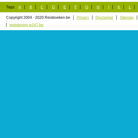
Tags:
A
B
C
D
E
F
G
H
I
K
L
Copyright 2004 - 2020 Reisboeken.be
Privacy
Disclaimer
Sitemap
webdesign w247.be