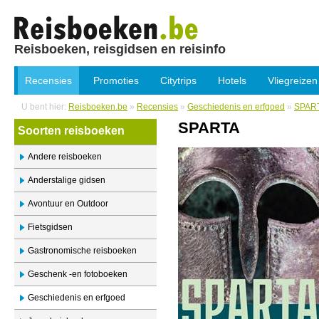
Reisboeken, reisgidsen en reisinfo
Recensies
Promoties
Citytrips
Hotels
Vliegreizen
U bent hier:
Reisboeken.be
»
Recensies
»
Geschiedenis en erfgoed
»
SPAR
SPARTA
Soorten reisboeken
Andere reisboeken
Anderstalige gidsen
Avontuur en Outdoor
Fietsgidsen
Gastronomische reisboeken
Geschenk -en fotoboeken
Geschiedenis en erfgoed