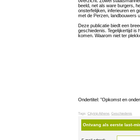
overzicht. Zowel staatsmanne
beeld, net als ware burgers, he
onsterfelijken, inferieuren en 
met de Perzen, landbouwers ui
Deze publicatie biedt een bre
geschiedenis. Tegelijkertijd is
komen. Waarom niet ter plekk
Ondertitel: "Opkomst en onde
Tags:
Citytrip Athene
,
Geschiedenis
Ontvang als eerste last-mi