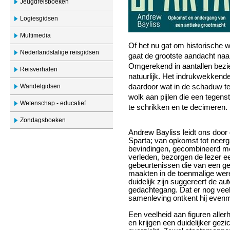
Jeugdreisboeken
Logiesgidsen
Multimedia
Of het nu gat om historische w
Nederlandstalige reisgidsen
gaat de grootste aandacht naa
Omgerekend in aantallen bezie
Reisverhalen
natuurlijk. Het indrukwekkende
Wandelgidsen
daardoor wat in de schaduw te
wolk aan pijlen die een tegen
Wetenschap - educatief
te schrikken en te decimeren.
Zondagsboeken
Andrew Bayliss leidt ons doo
Sparta; van opkomst tot neerg
bevindingen, gecombineerd met
verleden, bezorgen de lezer een
gebeurtenissen die van een g
maakten in de toenmalige were
duidelijk zijn suggereert de au
gedachtegang. Dat er nog veel
samenleving ontkent hij evenm
Een veelheid aan figuren alle
en krijgen een duidelijker gezi