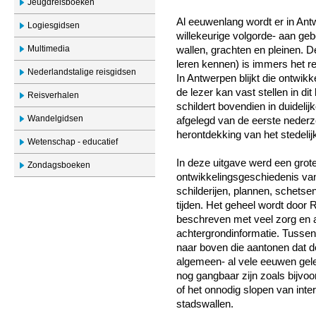
Jeugdreisboeken
Al eeuwenlang wordt er in Ant
Logiesgidsen
willekeurige volgorde- aan ge
Multimedia
wallen, grachten en pleinen. 
leren kennen) is immers het re
Nederlandstalige reisgidsen
In Antwerpen blijkt die ontwi
de lezer kan vast stellen in di
Reisverhalen
schildert bovendien in duidel
Wandelgidsen
afgelegd van de eerste nederz
herontdekking van het stedelij
Wetenschap - educatief
In deze uitgave werd een grote
Zondagsboeken
ontwikkelingsgeschiedenis van
schilderijen, plannen, schetse
tijden. Het geheel wordt door 
beschreven met veel zorg en a
achtergrondinformatie. Tussen
naar boven die aantonen dat d
algemeen- al vele eeuwen gele
nog gangbaar zijn zoals bijv
of het onnodig slopen van int
stadswallen.