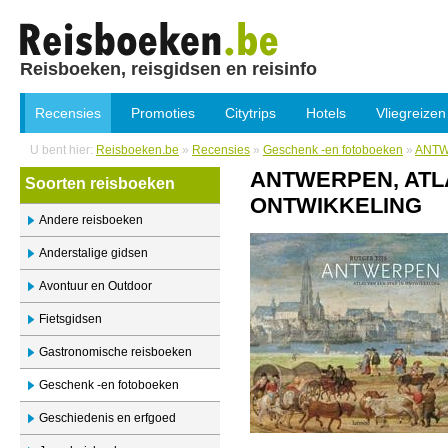
Reisboeken, reisgidsen en reisinfo
Recensies
Promoties
Citytrips
Hotels
Vliegreizen
U bent hier:
Reisboeken.be
»
Recensies
»
Geschenk -en fotoboeken
»
ANTW
ANTWERPEN, ATLA
Soorten reisboeken
ONTWIKKELING
Andere reisboeken
Anderstalige gidsen
Avontuur en Outdoor
Fietsgidsen
Gastronomische reisboeken
Geschenk -en fotoboeken
Geschiedenis en erfgoed