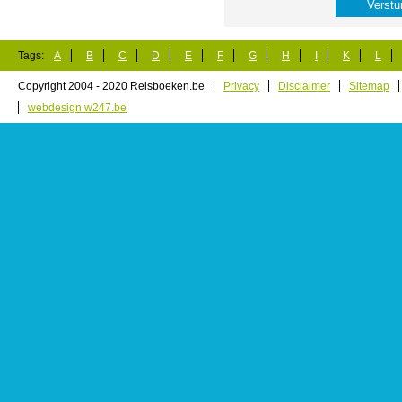
Tags:
A
B
C
D
E
F
G
H
I
K
L
Copyright 2004 - 2020 Reisboeken.be
Privacy
Disclaimer
Sitemap
webdesign w247.be