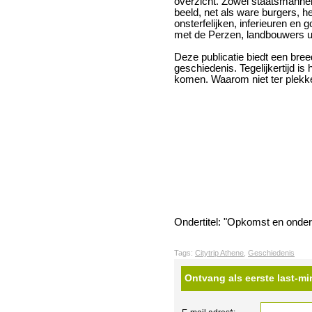
overzicht. Zowel staatsmanne
beeld, net als ware burgers, he
onsterfelijken, inferieuren en 
met de Perzen, landbouwers ui
Deze publicatie biedt een bre
geschiedenis. Tegelijkertijd is
komen. Waarom niet ter plekk
Ondertitel: "Opkomst en onde
Tags:
Citytrip Athene
,
Geschiedenis
Ontvang als eerste last-mi