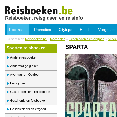
Reisboeken, reisgidsen en reisinfo
Recensies
Promoties
Citytrips
Hotels
Vliegreizen
U bent hier:
Reisboeken.be
»
Recensies
»
Geschiedenis en erfgoed
»
SPAR
SPARTA
Soorten reisboeken
Andere reisboeken
Anderstalige gidsen
Avontuur en Outdoor
Fietsgidsen
Gastronomische reisboeken
Geschenk -en fotoboeken
Geschiedenis en erfgoed