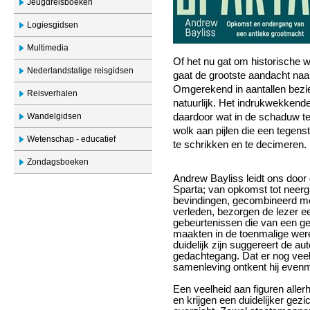
Jeugdreisboeken
Logiesgidsen
Multimedia
Of het nu gat om historische w
Nederlandstalige reisgidsen
gaat de grootste aandacht naa
Omgerekend in aantallen bezie
Reisverhalen
natuurlijk. Het indrukwekkende
Wandelgidsen
daardoor wat in de schaduw te
wolk aan pijlen die een tegen
Wetenschap - educatief
te schrikken en te decimeren.
Zondagsboeken
Andrew Bayliss leidt ons doo
Sparta; van opkomst tot neerg
bevindingen, gecombineerd met
verleden, bezorgen de lezer een
gebeurtenissen die van een g
maakten in de toenmalige were
duidelijk zijn suggereert de au
gedachtegang. Dat er nog veel
samenleving ontkent hij evenm
Een veelheid aan figuren alle
en krijgen een duidelijker gezi