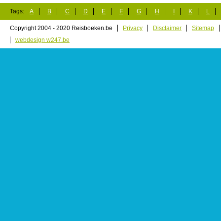
Tags:
A
B
C
D
E
F
G
H
I
K
L
Copyright 2004 - 2020 Reisboeken.be
Privacy
Disclaimer
Sitemap
webdesign w247.be