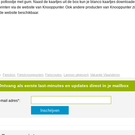
 potloodje met gum. Naast de kaartjes uit de box kun je blanco kaartjes download
printen via de website van Knooppunter. Ook andere producten van Knooppunter zi
 de website beschikbaar.
s:
Fietsbox
,
Fietsknooppunten
,
Fietsroutes
,
Lannoo uitgeverij
,
Vakantie Vlaanderen
Ontvang als eerste last-minutes en updates direct in je mailbox
-mail adres*: