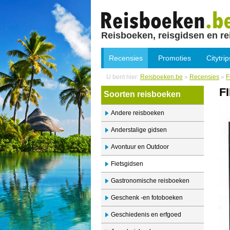
Reisboeken, reisgidsen en re
Recensies
Promoties
Citytrip
U bent hier:
Reisboeken.be
»
Recensies
»
F
F
Soorten reisboeken
Andere reisboeken
Anderstalige gidsen
Avontuur en Outdoor
Fietsgidsen
Gastronomische reisboeken
Geschenk -en fotoboeken
Geschiedenis en erfgoed