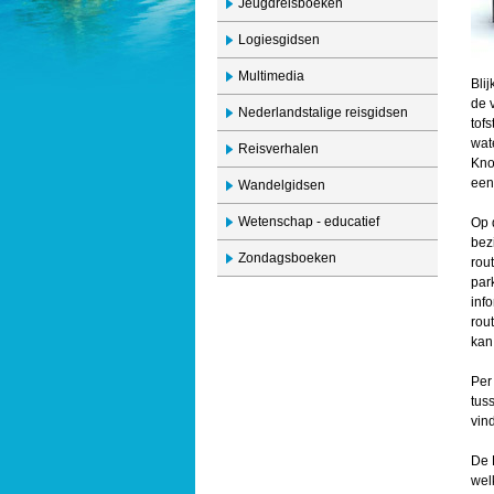
Jeugdreisboeken
Logiesgidsen
Multimedia
Bli
de 
Nederlandstalige reisgidsen
tof
wat
Reisverhalen
Kno
een
Wandelgidsen
Wetenschap - educatief
Op 
bez
Zondagsboeken
rou
par
inf
rout
kan
Per
tus
vind
De 
wel