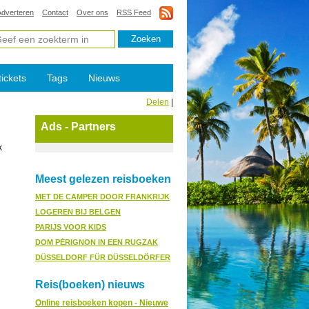
Adverteren
Contact
Over ons
RSS Feed
tickets
Tags
Nieuws
Delen
|
Ads - Partners
k
Meest gelezen reisboeken
MET DE CAMPER DOOR FRANKRIJK
LOGEREN BIJ BELGEN
PARIJS VOOR KIDS
DOM PÉRIGNON IN EEN RUGZAK
DÜSSELDORF FÜR DÜSSELDÖRFER
Reis(boeken) nieuws
Online reisboeken kopen - Nieuwe