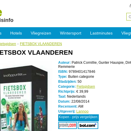
isinfo
s
Hotels
Vliegreizen
Wintersport
Lastminutes
Vlieg
ietsgidsen
»
FIETSBOX VLAANDEREN
IETSBOX VLAANDEREN
Auteur:
Patrick Cornillie, Gunter Hauspie, Dir
Remmerie
ISBN:
9789401417846
Type:
Buiten categorie
Bladzijden:
50
Categorie:
Fietsgidsen
Richtprijs:
€ 39,99
Taal:
Nederlands
Datum:
22/08/2014
Recensent:
AM
Uitgeverij:
Lannoo
Kopen - prijs vergelijken: