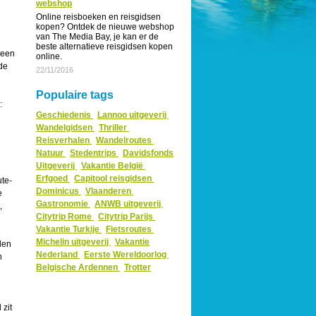
webshop
Online reisboeken en reisgidsen
kopen? Ontdek de nieuwe webshop
van The Media Bay, je kan er de
beste alternatieve reisgidsen kopen
heen
online.
de
22/11/2016
Populaire tags
:
Geschiedenis
Lannoo uitgeverij
Wandelgidsen
Thriller
Reisverhalen
Wandelroutes
Natuur
Stedentrips
Davidsfonds
Uitgeverij
Vakantie België
Erfgoed
Capitool reisgidsen
te-
Dominicus
Vlaanderen
e
Gastronomie
ANWB uitgeverij
,
Citytrip Rome
Citytrip Parijs
Vakantie Turkije
Fietsroutes
Michelin uitgeverij
Vakantie
len
Nederland
Eerste Wereldoorlog
n
Belgische Ardennen
Trotter
 zit