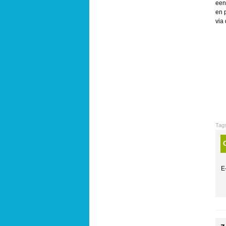
een
en 
via
Tag
E