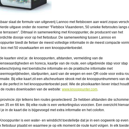
jkbaar slaat de formule van uitgeverij Lannoo met fietsboxen aan want zopas versc
vierde uitgave onder de noemer “Fietsbox Vlaanderen, 50 unieke fietsroutes langs 
ste terrassen”. Ditmaal in samenwerking met Knooppunter, de producent van het
erdichte doosje voor op het fietsstuur. De samenwerking tussen Lannoo en
oppunter biedt de fietser de meest volledige informatie in de meest compacte vorm
 box met 50 vouwkaarten en een knooppuntertoestel.
de kaarten vind je: de knooppunten, afstanden, vermelding van de
ienswaardigheden en horeca, kaartje van de route, een uitgebreide stap voor stap
tebeschrijving met toeristische informatie en de praktische informatie met
keermogelijkheden, startpunten, aard van de wegen en een QR-code voor extra rou
ormatie. Bij elke kaart zit een afscheurbare strook met de knooppuntnummers van d
e die perfect in het knooppuntertoestel past. Wie de plooikaarten liever intact houdt
 de routes downloaden van de website:
www.knooppunter.com
.
 provincie zijn telkens tien routes geselecteerd. Ze hebben afstanden die schomme
sen 35 en 66 km. Bij elke route is een verkortingslus voorzien. Een overzicht hierva
 je in de kaart die is bijgevoegd met extra informatie en het colofon.
Knooppunter is een water- en winddicht toestelletje dat je in een oogwenk op even
k fietsstuur plaatst en waarmee je op elk moment de route kunt volgen. In elk toestel