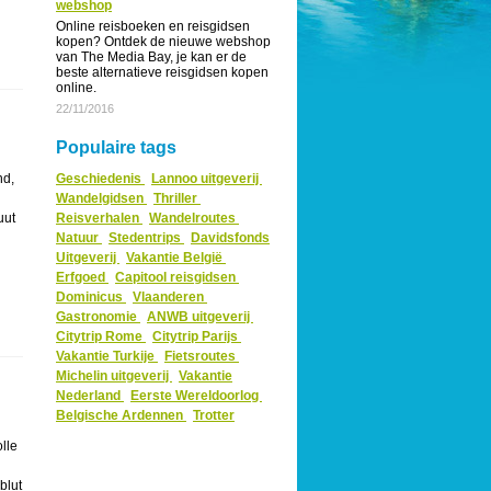
webshop
Online reisboeken en reisgidsen
kopen? Ontdek de nieuwe webshop
van The Media Bay, je kan er de
beste alternatieve reisgidsen kopen
online.
22/11/2016
Populaire tags
nd,
Geschiedenis
Lannoo uitgeverij
Wandelgidsen
Thriller
uut
Reisverhalen
Wandelroutes
Natuur
Stedentrips
Davidsfonds
Uitgeverij
Vakantie België
Erfgoed
Capitool reisgidsen
Dominicus
Vlaanderen
Gastronomie
ANWB uitgeverij
Citytrip Rome
Citytrip Parijs
Vakantie Turkije
Fietsroutes
Michelin uitgeverij
Vakantie
Nederland
Eerste Wereldoorlog
Belgische Ardennen
Trotter
lle
blut