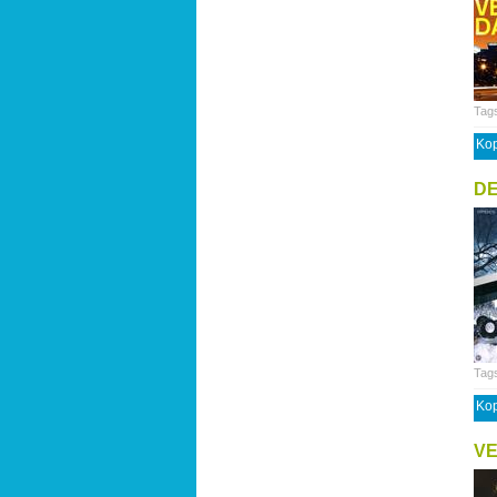
Tag
Kop
D
Tag
Kop
VE