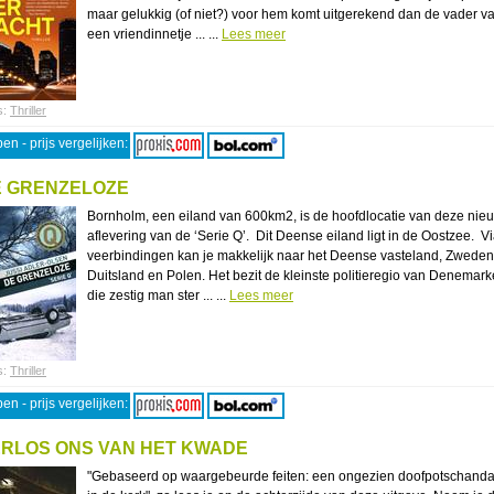
maar gelukkig (of niet?) voor hem komt uitgerekend dan de vader v
een vriendinnetje ... ...
Lees meer
s:
Thriller
en - prijs vergelijken:
E GRENZELOZE
Bornholm, een eiland van 600km2, is de hoofdlocatie van deze nie
aflevering van de ‘Serie Q’. Dit Deense eiland ligt in de Oostzee. V
veerbindingen kan je makkelijk naar het Deense vasteland, Zweden
Duitsland en Polen. Het bezit de kleinste politieregio van Denemark
die zestig man ster ... ...
Lees meer
s:
Thriller
en - prijs vergelijken:
RLOS ONS VAN HET KWADE
"Gebaseerd op waargebeurde feiten: een ongezien doofpotschanda