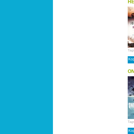
HE
Tag
Kop
O
Tag
Kop