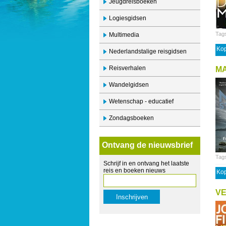
Jeugdreisboeken
Logiesgidsen
Tag
Multimedia
Kop
Nederlandstalige reisgidsen
Reisverhalen
M
Wandelgidsen
Wetenschap - educatief
Zondagsboeken
Ontvang de nieuwsbrief
Tag
Schrijf in en ontvang het laatste
reis en boeken nieuws
Kop
V