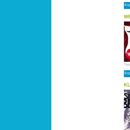
Kop
W
Tag
Kop
K