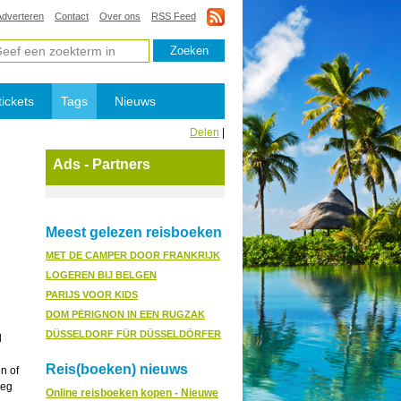
Adverteren
Contact
Over ons
RSS Feed
tickets
Tags
Nieuws
Delen
|
Ads - Partners
Meest gelezen reisboeken
MET DE CAMPER DOOR FRANKRIJK
LOGEREN BIJ BELGEN
PARIJS VOOR KIDS
DOM PÉRIGNON IN EEN RUGZAK
DÜSSELDORF FÜR DÜSSELDÖRFER
l
Reis(boeken) nieuws
n of
weg
Online reisboeken kopen - Nieuwe