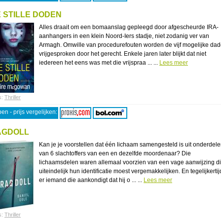
 STILLE DODEN
Alles draait om een bomaanslag gepleegd door afgescheurde IRA-
aanhangers in een klein Noord-Iers stadje, niet zodanig ver van
Armagh. Omwille van procedurefouten worden de vijf mogelijke dad
vrijgesproken door het gerecht. Enkele jaren later blijkt dat niet
iedereen het eens was met die vrijspraa ... ...
Lees meer
s:
Thriller
en - prijs vergelijken:
AGDOLL
Kan je je voorstellen dat één lichaam samengesteld is uit onderdel
van 6 slachtoffers van een en dezelfde moordenaar? Die
lichaamsdelen waren allemaal voorzien van een vage aanwijzing d
uiteindelijk hun identificatie moest vergemakkelijken. En tegelijkertij
er iemand die aankondigt dat hij o ... ...
Lees meer
s:
Thriller