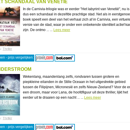
T SCHANDAAL VAN VENETIË
In de Carnivia-trilogie was er eerder "Het labyrint van Venetië", nu is
dus een schandaal in dezelfde prachtige stad. Net als in eerstgen
boek speelt een deel van het verhaal zich af in Carnivia, een virtuel
versie van de stad, waar je onder een onbekende identiteit actief ka
zijn. De ontmo ... ...
Lees meer
s:
Thriller
en - prijs vergelijken:
NDERSTROOM
Wekenlang, maandenlang zelfs, rondvaren tussen grotere en
piepkleine eilanden in de Stille Oceaan in het uitgestrekte gebied
tussen de Filipijnen, Micronesië en zelfs Nieuw-Zeeland? Voor de 
een droom, maar voor Lana, de hoofdfiguur uit deze thriller, lijkt het
eerder uit te draaien op een nacht ... ...
Lees meer
s:
Thriller
en - prijs vergelijken: