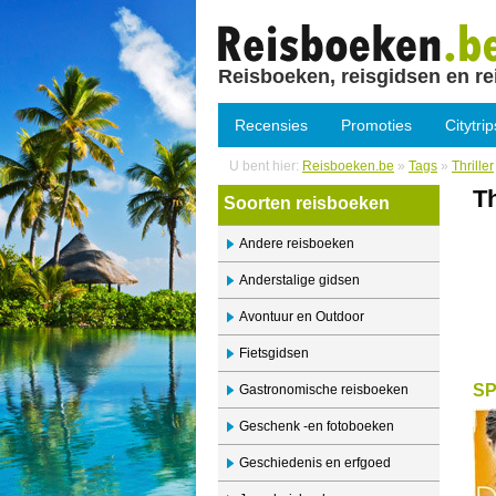
Reisboeken, reisgidsen en re
Recensies
Promoties
Citytrip
U bent hier:
Reisboeken.be
»
Tags
»
Thriller
Th
Soorten reisboeken
Andere reisboeken
Anderstalige gidsen
Avontuur en Outdoor
Fietsgidsen
S
Gastronomische reisboeken
Geschenk -en fotoboeken
Geschiedenis en erfgoed