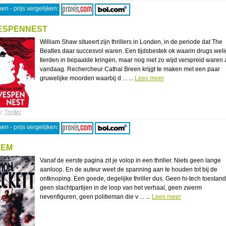
en - prijs vergelijken:
ESPENNEST
William Shaw situeert zijn thrillers in Londen, in de periode dat The
Beatles daar succesvol waren. Een tijdsbestek ok waarin drugs weli
tierden in bepaalde kringen, maar nog niet zo wijd verspreid waren 
vandaag. Rechercheur Cathal Breen krijgt te maken met een paar
gruwelijke moorden waarbij d ... ...
Lees meer
s:
Thriller
en - prijs vergelijken:
LEM
Vanaf de eerste pagina zit je volop in een thriller. Niets geen lange
aanloop. En de auteur weet de spanning aan te houden tot bij de
ontknoping. Een goede, degelijke thriller dus. Geen hi-tech toestan
geen slachtpartijen in de loop van het verhaal, geen zwerm
nevenfiguren, geen politieman die v ... ...
Lees meer