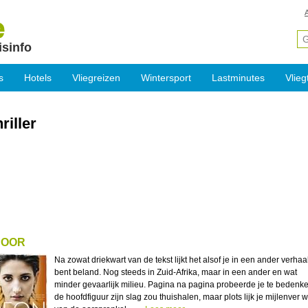
isinfo
s
Hotels
Vliegreizen
Wintersport
Lastminutes
Vlieg
riller
POOR
Na zowat driekwart van de tekst lijkt het alsof je in een ander verhaa
bent beland. Nog steeds in Zuid-Afrika, maar in een ander en wat
minder gevaarlijk milieu. Pagina na pagina probeerde je te bedenke
de hoofdfiguur zijn slag zou thuishalen, maar plots lijk je mijlenver 