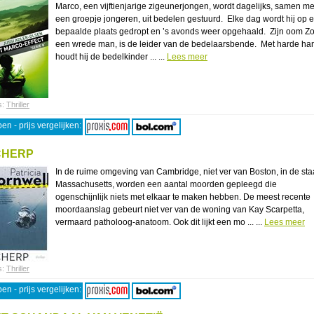
Marco, een vijftienjarige zigeunerjongen, wordt dagelijks, samen me
een groepje jongeren, uit bedelen gestuurd. Elke dag wordt hij op 
bepaalde plaats gedropt en ’s avonds weer opgehaald. Zijn oom Zo
een wrede man, is de leider van de bedelaarsbende. Met harde ha
houdt hij de bedelkinder ... ...
Lees meer
s:
Thriller
en - prijs vergelijken:
CHERP
In de ruime omgeving van Cambridge, niet ver van Boston, in de sta
Massachusetts, worden een aantal moorden gepleegd die
ogenschijnlijk niets met elkaar te maken hebben. De meest recente
moordaanslag gebeurt niet ver van de woning van Kay Scarpetta,
vermaard patholoog-anatoom. Ook dit lijkt een mo ... ...
Lees meer
s:
Thriller
en - prijs vergelijken: