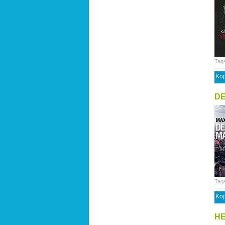
Tag
Kop
D
Tag
Kop
HE