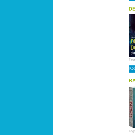
DE
Tag
Kop
R
Tag