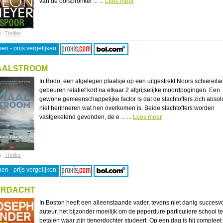
van de oorspronkel ... ...
Lees meer
s:
Thriller
en - prijs vergelijken:
AALSTROOM
In Bodo, een afgelegen plaatsje op een uitgestrekt Noors schiereila
gebeuren relatief kort na elkaar 2 afgrijselijke moordpogingen. Een
gewone gemeenschappelijke factor is dat de slachtoffers zich absol
niet herinneren wat hen overkomen is. Beide slachtoffers worden
vastgeketend gevonden, de e ... ...
Lees meer
s:
Thriller
en - prijs vergelijken:
ERDACHT
In Boston heeft een alleenstaande vader, tevens niet danig succesvo
auteur, het bijzonder moeilijk om de peperdure particuliere school te
betalen waar zijn tienerdochter studeert. Op een dag is hij compleet 