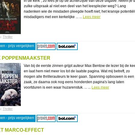
in de kerk", zo lees je op de achterzijde van deze uitgave. Neem je 
zulke uitspraak al niet een deel van het leesplezier weg? Lang
nadenken wie de misdaden pleegde hoeft niet; het kransje potentië
misdadigers met een kerkelijke ... ...
Lees meer
s:
Thriller
en - prijs vergelijken:
E POPPENMAAKSTER
Van bij de eerste zinnen grijpt auteur Max Bentow de lezer bij de ke
en laat hem niet meer los tot de laatste pagina. Wat mij betreft, zo
mogen alle thrillerauteurs te keer gaan. Spanning opbouwen is een
zaak, ze daarna ook nog eens honderden pagina's lang laten
voortduren is een waar huzarenstuk. ... ...
Lees meer
s:
Thriller
en - prijs vergelijken:
T MARCO-EFFECT