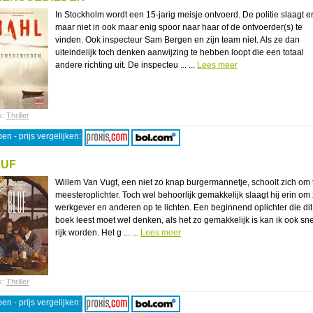
In Stockholm wordt een 15-jarig meisje ontvoerd. De politie slaagt e
maar niet in ook maar enig spoor naar haar of de ontvoerder(s) te
vinden. Ook inspecteur Sam Bergen en zijn team niet. Als ze dan
uiteindelijk toch denken aanwijzing te hebben loopt die een totaal
andere richting uit. De inspecteu ... ...
Lees meer
s:
Thriller
en - prijs vergelijken:
LUF
Willem Van Vugt, een niet zo knap burgermannetje, schoolt zich om 
meesteroplichter. Toch wel behoorlijk gemakkelijk slaagt hij erin om 
werkgever en anderen op te lichten. Een beginnend oplichter die dit
boek leest moet wel denken, als het zo gemakkelijk is kan ik ook sne
rijk worden. Het g ... ...
Lees meer
s:
Thriller
en - prijs vergelijken: