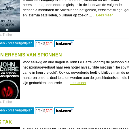
neerstorten op een enorme gletsjer. In de loop van de volgende
decennia monitoren de Amerikanen het gebied, eerst met vliegtuige
en later via satellieten, blijkbaar op zoek n ... ...
Lees meer
s:
Thriller
en - prijs vergelijken:
N ERFENIS VAN SPIONNEN
Voor eeuwig en drie dagen is John Le Carré voor mij de persoon di
het spionageverhaal naar een hoger niveau tilde met zijn "The spy
came in from the cold". Ook op gevorderde leeftijd blijft de man de 
hanteren om ons deel te laten worden aan de geschiedenissen die 
zijn gedachten opborrele ... ...
Lees meer
s:
Thriller
en - prijs vergelijken:
K TAK