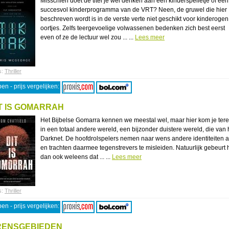
Misschien doet de titel je wel denken aan een kinderspelletje of een
succesvol kinderprogramma van de VRT? Neen, de gruwel die hier
beschreven wordt is in de verste verte niet geschikt voor kinderogen 
oortjes. Zelfs teergevoelige volwassenen bedenken zich best eerst
even of ze de lectuur wel zou ... ...
Lees meer
s:
Thriller
en - prijs vergelijken:
T IS GOMARRAH
Het Bijbelse Gomarra kennen we meestal wel, maar hier kom je tere
in een totaal andere wereld, een bijzonder duistere wereld, die van 
Darknet. De hoofdrolspelers nemen naar wens andere identiteiten 
en trachten daarmee tegenstrevers te misleiden. Natuurlijk gebeurt 
dan ook weleens dat ... ...
Lees meer
s:
Thriller
en - prijs vergelijken:
RENSGEBIEDEN