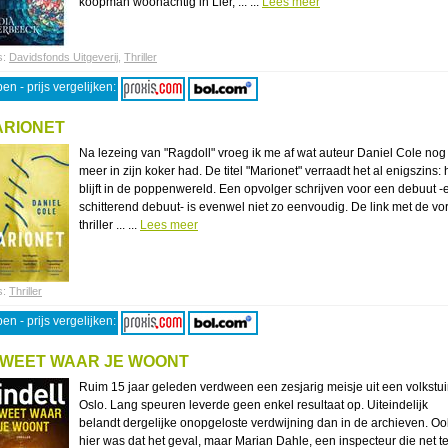
koopman woonachtig in Lier, ... ...
Lees meer
s:
Davidsfonds Uitgeverij
,
Thriller
en - prijs vergelijken:
ARIONET
Na lezeing van "Ragdoll" vroeg ik me af wat auteur Daniel Cole nog
meer in zijn koker had. De titel "Marionet" verraadt het al enigszins: h
blijft in de poppenwereld. Een opvolger schrijven voor een debuut -
schitterend debuut- is evenwel niet zo eenvoudig. De link met de vo
thriller ... ...
Lees meer
s:
Thriller
en - prijs vergelijken:
 WEET WAAR JE WOONT
Ruim 15 jaar geleden verdween een zesjarig meisje uit een volkstui
Oslo. Lang speuren leverde geen enkel resultaat op. Uiteindelijk
belandt dergelijke onopgeloste verdwijning dan in de archieven. Oo
hier was dat het geval, maar Marian Dahle, een inspecteur die net t