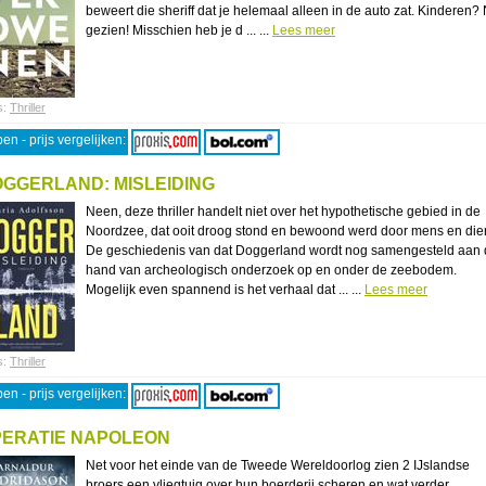
beweert die sheriff dat je helemaal alleen in de auto zat. Kinderen? 
gezien! Misschien heb je d ... ...
Lees meer
s:
Thriller
en - prijs vergelijken:
GGERLAND: MISLEIDING
Neen, deze thriller handelt niet over het hypothetische gebied in de
Noordzee, dat ooit droog stond en bewoond werd door mens en dier
De geschiedenis van dat Doggerland wordt nog samengesteld aan
hand van archeologisch onderzoek op en onder de zeebodem.
Mogelijk even spannend is het verhaal dat ... ...
Lees meer
s:
Thriller
en - prijs vergelijken:
ERATIE NAPOLEON
Net voor het einde van de Tweede Wereldoorlog zien 2 IJslandse
broers een vliegtuig over hun boerderij scheren en wat verder