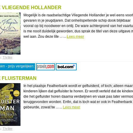
 VLIEGENDE HOLLANDER
Mogelijk is de raadselachtige Vliegende Hollander je wel eens voorb
gevaren in je jeugdjaren. Dat onheilspellende schip dook blijkbaar
vooral op bij noodweer en ontij. De ware achtergrond van het vaartu
is me nooit duidelijk geworden, dus sprak de titel van deze uitgave
wel aan. Zou deze lite ... ...
Lees meer
s:
Thriller
en - prijs vergelijken:
 FLUISTERMAN
In het plaatsje Featherbank wordt er gefluisterd, of toch; alleen maar
kinderen lijken dat gefluister te horen. Er wordt verteld dat de kinde
die het gefluister horen daarna verdwijnen en vaak pas later vermo
teruggevonden worden. Enfin, dat is toch wat er ook in Featherbank
gebeurde, zowat tw ... ...
Lees meer
s:
Thriller