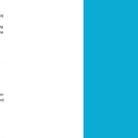
ij
ig
 me
ren
ord