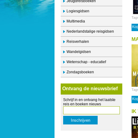
Jeugdreisboeken
Logiesgidsen
Tag
Multimedia
Kop
Nederlandstalige reisgidsen
M
Reisverhalen
Wandelgidsen
Wetenschap - educatief
Zondagsboeken
Ontvang de nieuwsbrief
Tag
Kop
Schrijf in en ontvang het laatste
reis en boeken nieuws
IK