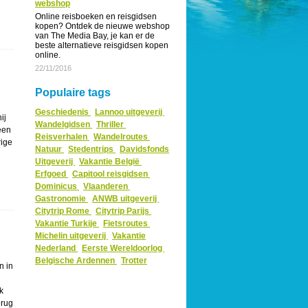
webshop
Online reisboeken en reisgidsen
kopen? Ontdek de nieuwe webshop
van The Media Bay, je kan er de
beste alternatieve reisgidsen kopen
online.
22/11/2016
Populaire tags
Geschiedenis
Lannoo uitgeverij
ij
Wandelgidsen
Thriller
een
Reisverhalen
Wandelroutes
rige
Natuur
Stedentrips
Davidsfonds
Uitgeverij
Vakantie België
Erfgoed
Capitool reisgidsen
Dominicus
Vlaanderen
Gastronomie
ANWB uitgeverij
Citytrip Rome
Citytrip Parijs
Vakantie Turkije
Fietsroutes
Michelin uitgeverij
Vakantie
Nederland
Eerste Wereldoorlog
Belgische Ardennen
Trotter
n in
k
erug