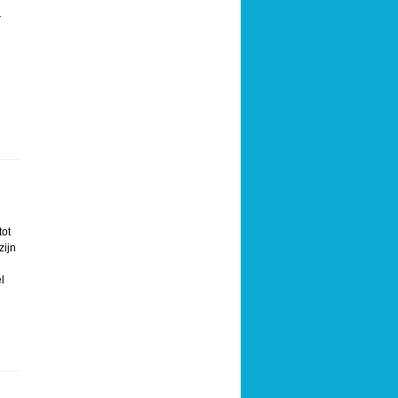
r
tot
zijn
l