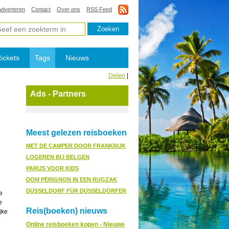
Adverteren
Contact
Over ons
RSS Feed
tickets
Tags
Nieuws
Delen
|
Ads - Partners
Meest gelezen reisboeken
MET DE CAMPER DOOR FRANKRIJK
LOGEREN BIJ BELGEN
PARIJS VOOR KIDS
DOM PÉRIGNON IN EEN RUGZAK
DÜSSELDORF FÜR DÜSSELDÖRFER
e
e
Reis(boeken) nieuws
jke
Online reisboeken kopen - Nieuwe