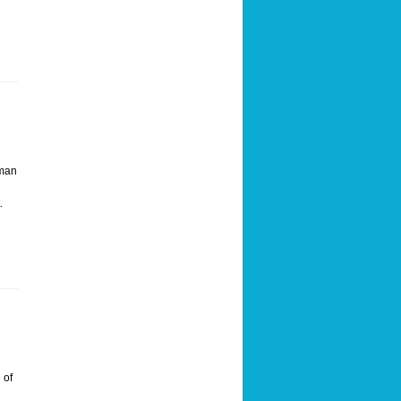
 man
.
 of