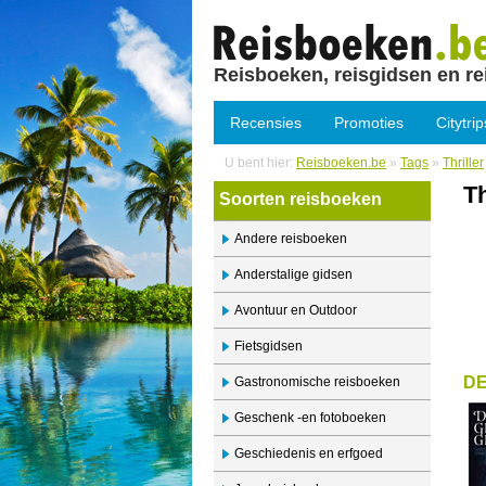
Reisboeken, reisgidsen en re
Recensies
Promoties
Citytrip
U bent hier:
Reisboeken.be
»
Tags
»
Thriller
Th
Soorten reisboeken
Andere reisboeken
Anderstalige gidsen
Avontuur en Outdoor
Fietsgidsen
D
Gastronomische reisboeken
Geschenk -en fotoboeken
Geschiedenis en erfgoed