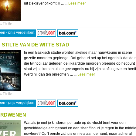
uit ziekteverlof komt, k ... ...
Lees meer
s:
Thriller
en - prijs vergelijken:
 STILTE VAN DE WITTE STAD
In een Baskisch stadje worden akelige maar nauwkeurig in scène
gezette moorden gepleegd. Dat gebeurt net op het ogenblik dat de
die twintig jaar geleden gelijkaardige moorden pleegde op het punt
staat vrij te komen uit de gevangenis nu hij zijn straf uitgezeten heeft
Werd hij dan ten onrechte v ... ...
Lees meer
s:
Thriller
en - prijs vergelijken:
ERDWENEN
Wat als je met je kinderen per auto op de vlucht bent voor een
gewelddadige echtgenoot en een sheriff houd je tegen in the middle
nowhere? Op 't eerste zicht is er niets aan de hand, maar achteraf