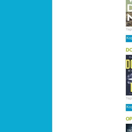
Tag
Kop
DO
Tag
Kop
OP