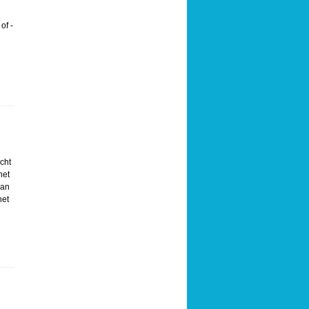
of -
cht
het
aan
het