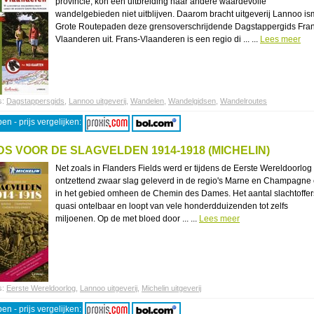
provincie, kon een uitbreiding naar andere waardevolle
wandelgebieden niet uitblijven. Daarom bracht uitgeverij Lannoo is
Grote Routepaden deze grensoverschrijdende Dagstappergids Fra
Vlaanderen uit. Frans-Vlaanderen is een regio di ... ...
Lees meer
s:
Dagstappersgids
,
Lannoo uitgeverij
,
Wandelen
,
Wandelgidsen
,
Wandelroutes
en - prijs vergelijken:
DS VOOR DE SLAGVELDEN 1914-1918 (MICHELIN)
Net zoals in Flanders Fields werd er tijdens de Eerste Wereldoorlog
ontzettend zwaar slag geleverd in de regio's Marne en Champagne
in het gebied omheen de Chemin des Dames. Het aantal slachtoffers
quasi ontelbaar en loopt van vele honderdduizenden tot zelfs
miljoenen. Op de met bloed door ... ...
Lees meer
s:
Eerste Wereldoorlog
,
Lannoo uitgeverij
,
Michelin uitgeverij
en - prijs vergelijken: