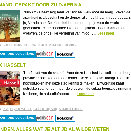
MAND. GEPAKT DOOR ZUID-AFRIKA
Zuid-Afrika heeft nog heel wat sociaal werk voor de boeg. Zeker, de
apartheid is afgeschaft én de democratie heeft haar intrede gedaan
ja, Mandela en De Klerk hebben de nobelprijs voor de vrede
gewonnen. Maar daarmee is de ongelijkheid tussen mannen en
vrouwen, de ongelijke verdeling van midd ... ...
Lees meer
s:
Lannoo uitgeverij
,
Reisverhalen
,
Vakantie Zuid-Afrika
en - prijs vergelijken:
X HASSELT
‘Hoofdstad van de smaak’. Voor deze titel staat Hasselt, de Limbur
provinciehoofdstad aan de Demer. Deze stadsgids nodigt uit om in 
hoofdstukken met deze stad kennis te maken. Er wordt de kaart
getrokken van onder meer de vrouwen, de cultuurtoerist, gezinnen 
kinderen, de natuurliefhebbe ... ...
Lees meer
s:
20X
,
Citytrip Hasselt
,
Lannoo uitgeverij
,
Vakantie Limburg
en - prijs vergelijken:
NDEN, ALLES WAT JE ALTIJD AL WILDE WETEN