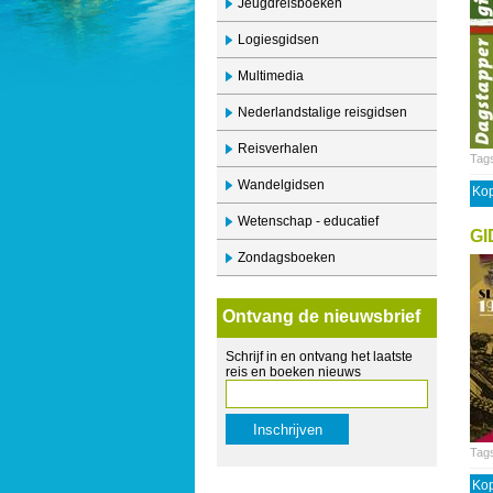
Jeugdreisboeken
Logiesgidsen
Multimedia
Nederlandstalige reisgidsen
Reisverhalen
Tag
Wandelgidsen
Kop
Wetenschap - educatief
GI
Zondagsboeken
Ontvang de nieuwsbrief
Schrijf in en ontvang het laatste
reis en boeken nieuws
Tag
Kop