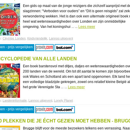
Een gids op maat van de jonge reizigers die zichzelf aanprijst met d
slagzinnen: “Verboden voor ouders” en “Dit is geen reisgids” zal zek
verwondering wekken. Het is dan ook een uitermate origineel boek 
heel wat wetenswaardigheden over Londen en zijn onmiddellijke
omgeving. Van het koningshui ... ...
Lees meer
s:
Citytrips Londen
,
Kindvriendelijk
,
Lannoo uitgeverij
en - prijs vergelijken:
CYCLOPEDIE VAN ALLE LANDEN
Een boek barstensvol met ditjes, datjes en wetenswaardigheden ov
200 landen van de wereld. Om tot dit aantal te komen zijn bijvoorbe
ook Wales en Schotland als een apart land opgenomen. Elk land he
een volledige bladzijde gekregen, zowel ons relatief kleine België a
het grote Verenigde Sta ... ...
Lees meer
s:
Landeninformatie
,
Lannoo uitgeverij
,
Lonely Planet
en - prijs vergelijken:
0 PLEKKEN DIE JE ÉCHT GEZIEN MOET HEBBEN - BRUG
Brugge blijft voor de meeste bezoekers telkens een verrassing. Naa