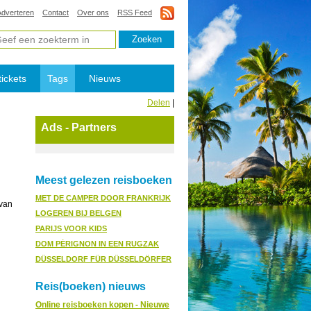
Adverteren
Contact
Over ons
RSS Feed
tickets
Tags
Nieuws
Delen
|
Ads - Partners
Meest gelezen reisboeken
MET DE CAMPER DOOR FRANKRIJK
 van
LOGEREN BIJ BELGEN
PARIJS VOOR KIDS
DOM PÉRIGNON IN EEN RUGZAK
DÜSSELDORF FÜR DÜSSELDÖRFER
Reis(boeken) nieuws
Online reisboeken kopen - Nieuwe