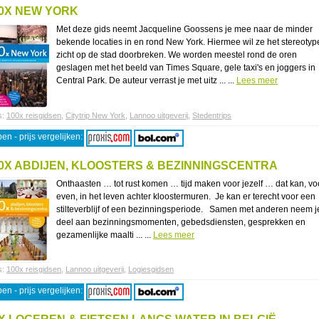
0X NEW YORK
Met deze gids neemt Jacqueline Goossens je mee naar de minder
bekende locaties in en rond New York. Hiermee wil ze het stereotyp
zicht op de stad doorbreken. We worden meestel rond de oren
geslagen met het beeld van Times Square, gele taxi's en joggers in
Central Park. De auteur verrast je met uitz ... ...
Lees meer
s:
100x reisgidsen
,
Citytrip New York
,
Lannoo uitgeverij
,
Stedentrips
en - prijs vergelijken:
0X ABDIJEN, KLOOSTERS & BEZINNINGSCENTRA
Onthaasten … tot rust komen … tijd maken voor jezelf … dat kan, vo
even, in het leven achter kloostermuren. Je kan er terecht voor een
stilteverblijf of een bezinningsperiode. Samen met anderen neem j
deel aan bezinningsmomenten, gebedsdiensten, gesprekken en
gezamenlijke maalti ... ...
Lees meer
s:
100x reisgidsen
,
Lannoo uitgeverij
,
Logiesgidsen
en - prijs vergelijken: