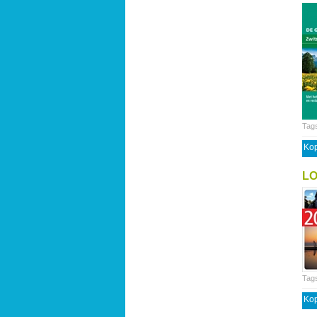
Tag
Kop
LO
Tag
Kop