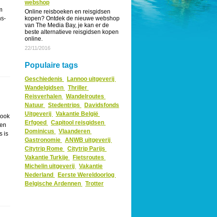
webshop
m
Online reisboeken en reisgidsen
ns-
kopen? Ontdek de nieuwe webshop
van The Media Bay, je kan er de
beste alternatieve reisgidsen kopen
online.
22/11/2016
Populaire tags
Geschiedenis
Lannoo uitgeverij
Wandelgidsen
Thriller
Reisverhalen
Wandelroutes
Natuur
Stedentrips
Davidsfonds
Uitgeverij
Vakantie België
 ook
Erfgoed
Capitool reisgidsen
 en
Dominicus
Vlaanderen
 is
Gastronomie
ANWB uitgeverij
Citytrip Rome
Citytrip Parijs
Vakantie Turkije
Fietsroutes
Michelin uitgeverij
Vakantie
Nederland
Eerste Wereldoorlog
Belgische Ardennen
Trotter