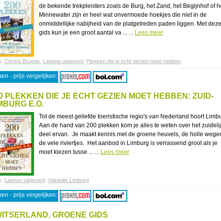
de bekende trekpleisters zoals de Burg, het Zand, het Begijnhof of h
Minnewater zijn er heel wat onvermoede hoekjes die niet in de
onmiddellijke nabijheid van de platgetreden paden liggen. Met dez
gids kun je een groot aantal va ... ...
Lees meer
s:
Citytrip Brugge
,
Lannoo uitgeverij
,
Plekken die je echt gezien moet hebben
en - prijs vergelijken:
0 PLEKKEN DIE JE ECHT GEZIEN MOET HEBBEN: ZUID-
MBURG E.O.
Tot de meest geliefde toeristische regio's van Nederland hoort Limb
Aan de hand van 200 plekken kom je alles te weten over het zuideli
deel ervan. Je maakt kennis met de groene heuvels, de holle wege
de vele riviertjes. Het aanbod in Limburg is verrassend groot als je
moet kiezen tusse ... ...
Lees meer
s:
Lannoo uitgeverij
,
Vakantie Limburg
en - prijs vergelijken:
ITSERLAND, GROENE GIDS