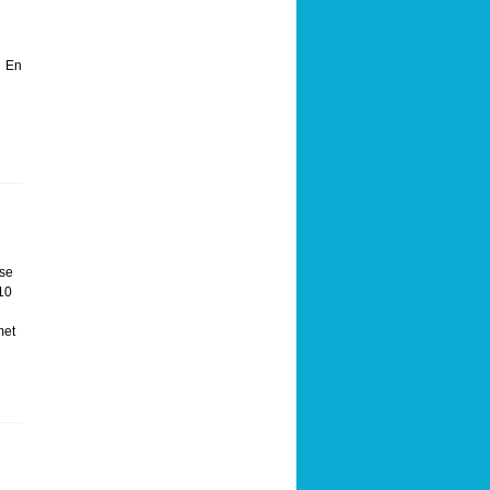
. En
gse
10
met