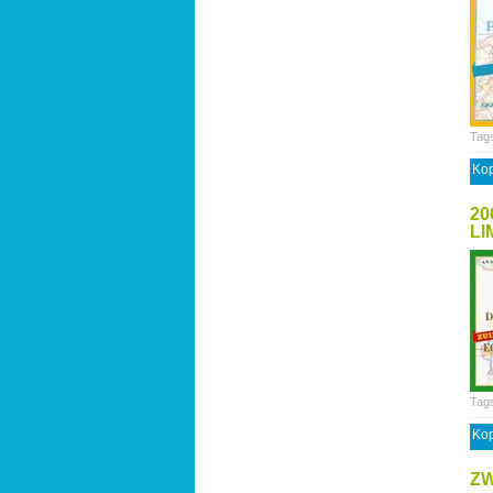
Tag
Kop
20
LI
Tag
Kop
ZW