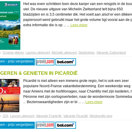
Het was even schrikken toen deze kanjer van een reisgids in de bus
viel. De nieuwe uitgave van Michelin Zwitserland telt bijna 650
bladzijden en is 3,5 centimeter dik. Het voelt aan alsof er een dikker
papiersoort werd gebruikt maar het grote volume ligt vooral aan de 
extra informatie die is op ... ...
Lees meer
s:
Groene gidsen
,
Lannoo uitgeverij
,
Michelin uitgeverij
,
Stedentrips
,
Vakantie Zwitserland
en - prijs vergelijken:
GEREN & GENIETEN IN PICARDIË
Picardië is niet alleen een immens grote regio, het is ook een zeer
populaire Noord-Franse vakantiebestemming. Een weekendje weg
naar Amiens met de hortillonages, naar Chantilly met zijn kastelen, 
Péronne met zijn oorlogsverleden, naar de wondermooie Sommeba
... Bezienswaardigheden zijn er bi ... ...
Lees meer
s:
20X
,
Lannoo uitgeverij
,
Vakantie Frankrijk
,
Vakantie Picardië
,
Weekendje weg
en - prijs vergelijken: