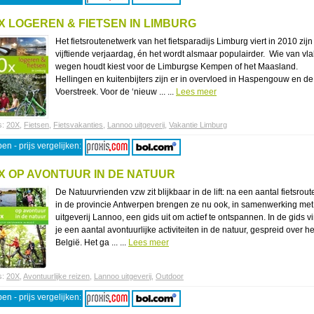
X LOGEREN & FIETSEN IN LIMBURG
Het fietsroutenetwerk van het fietsparadijs Limburg viert in 2010 zijn
vijftiende verjaardag, én het wordt alsmaar populairder. Wie van vl
wegen houdt kiest voor de Limburgse Kempen of het Maasland.
Hellingen en kuitenbijters zijn er in overvloed in Haspengouw en de
Voerstreek. Voor de ‘nieuw ... ...
Lees meer
s:
20X
,
Fietsen
,
Fietsvakanties
,
Lannoo uitgeverij
,
Vakantie Limburg
en - prijs vergelijken:
X OP AVONTUUR IN DE NATUUR
De Natuurvrienden vzw zit blijkbaar in de lift: na een aantal fietsrout
in de provincie Antwerpen brengen ze nu ook, in samenwerking met
uitgeverij Lannoo, een gids uit om actief te ontspannen. In de gids v
je een aantal avontuurlijke activiteiten in de natuur, gespreid over h
België. Het ga ... ...
Lees meer
s:
20X
,
Avontuurlijke reizen
,
Lannoo uitgeverij
,
Outdoor
en - prijs vergelijken: