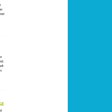
e
er
met
er
eld
eft
ls
GE
st