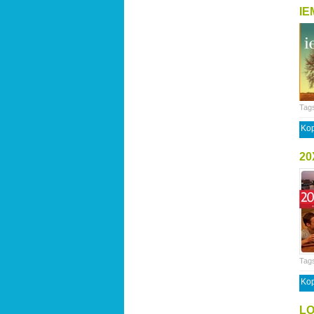
IE
Tag
Kop
20
Tag
Kop
LO