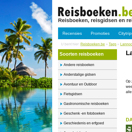
Reisboeken, reisgidsen en re
Recensies
Promoties
Citytrip
U bent hier:
Reisboeken.be
»
Tags
»
Lannoo 
L
Soorten reisboeken
Andere reisboeken
Anderstalige gidsen
Op 
Avontuur en Outdoor
wee
all
Fietsgidsen
Gastronomische reisboeken
Geschenk -en fotoboeken
D
Geschiedenis en erfgoed