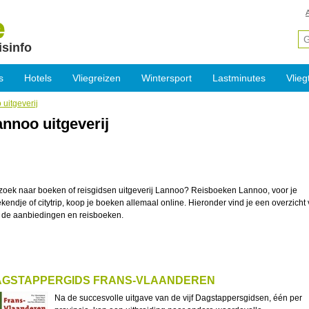
isinfo
s
Hotels
Vliegreizen
Wintersport
Lastminutes
Vlieg
uitgeverij
annoo uitgeverij
zoek naar boeken of reisgidsen uitgeverij Lannoo? Reisboeken Lannoo, voor je
kendje of citytrip, koop je boeken allemaal online. Hieronder vind je een overzicht
e de aanbiedingen en reisboeken.
AGSTAPPERGIDS FRANS-VLAANDEREN
Na de succesvolle uitgave van de vijf Dagstappersgidsen, één per