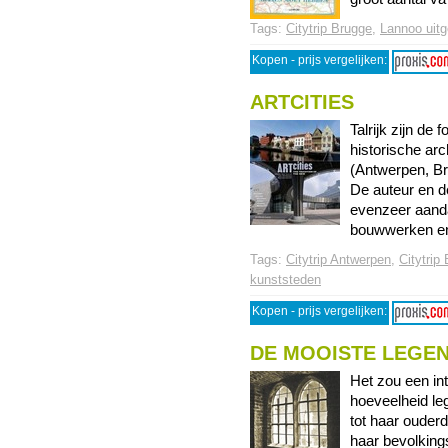
Tags:
Citytrip Brugge
,
Lannoo uitg
Kopen - prijs vergelijken:
ARTCITIES
Talrijk zijn de
historische ar
(Antwerpen, Br
De auteur en d
evenzeer aanda
bouwwerken en
Tags:
Citytrip Antwerpen
,
Citytrip
kunststeden
Kopen - prijs vergelijken:
DE MOOISTE LEGE
Het zou een int
hoeveelheid le
tot haar ouder
haar bevolkings