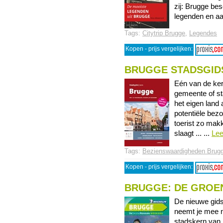
zij: Brugge bes
legenden en aan
Tags:
Citytrip Brugge
,
Legendes
Kopen - prijs vergelijken:
BRUGGE STADSGIDS
Eén van de ker
gemeente of sta
het eigen land 
potentiële bez
toerist zo makk
slaagt ... ...
Le
Tags:
Bezienswaardigheden Brug
Kopen - prijs vergelijken:
BRUGGE: DE GROE
De nieuwe gids
neemt je mee 
stadskern van 