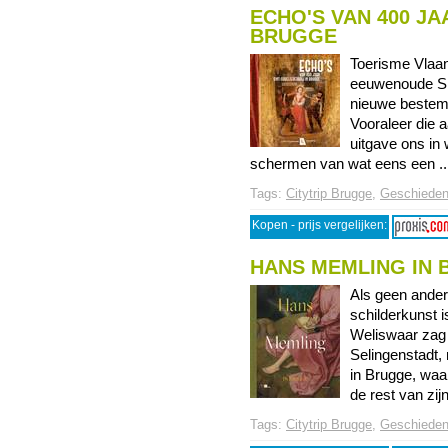
ECHO'S VAN 400 JA
BRUGGE
Toerisme Vlaan
eeuwenoude Sin
nieuwe bestem
Vooraleer die 
uitgave ons in 
schermen van wat eens een ...
Tags:
Citytrip Brugge
,
Geschieden
Kopen - prijs vergelijken:
HANS MEMLING IN
Als geen ander
schilderkunst
Weliswaar zag h
Selingenstadt,
in Brugge, waar
de rest van zijn
Tags:
Citytrip Brugge
,
Geschieden