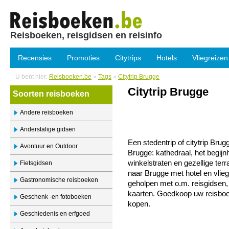
Reisboeken, reisgidsen en reisinfo
Recensies
Promoties
Citytrips
Hotels
Vliegreizen
U bent hier:
Reisboeken.be
»
Tags
»
Citytrip Brugge
Citytrip Brugge
Soorten reisboeken
Andere reisboeken
Anderstalige gidsen
Een stedentrip of citytrip Br
Avontuur en Outdoor
Brugge: kathedraal, het begijn
winkelstraten en gezellige ter
Fietsgidsen
naar Brugge met hotel en vlieg
Gastronomische reisboeken
geholpen met o.m. reisgidsen,
kaarten. Goedkoop uw reisboek
Geschenk -en fotoboeken
kopen.
Geschiedenis en erfgoed