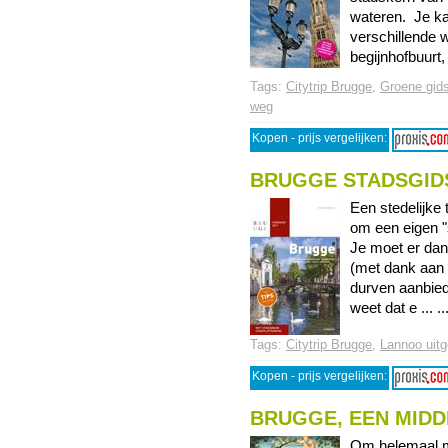
wateren. Je ka
verschillende 
begijnhofbuurt, 
Tags:
Citytrip Brugge
,
Groene gid
weg
Kopen - prijs vergelijken:
BRUGGE STADSGIDS
Een stedelijke 
om een eigen "s
Je moet er dan
(met dank aan 
durven aanbied
weet dat e ... ..
Tags:
Citytrip Brugge
,
Lannoo uitg
Kopen - prijs vergelijken:
BRUGGE, EEN MID
Om helemaal me