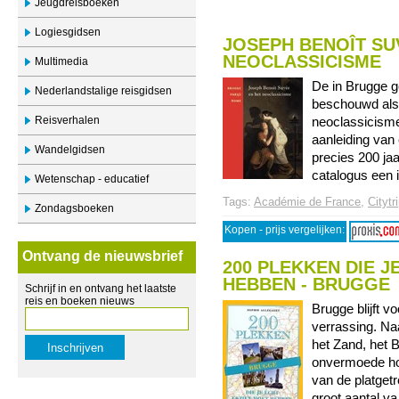
Jeugdreisboeken
Logiesgidsen
JOSEPH BENOÎT SU
NEOCLASSICISME
Multimedia
De in Brugge 
Nederlandstalige reisgidsen
beschouwd als 
Reisverhalen
neoclassicisme
aanleiding van 
Wandelgidsen
precies 200 jaa
catalogus een in
Wetenschap - educatief
Tags:
Académie de France
,
Citytr
Zondagsboeken
Kopen - prijs vergelijken:
Ontvang de nieuwsbrief
200 PLEKKEN DIE J
HEBBEN - BRUGGE
Schrijf in en ontvang het laatste
reis en boeken nieuws
Brugge blijft 
verrassing. Na
het Zand, het B
onvermoede hoek
van de platget
groot aantal va .