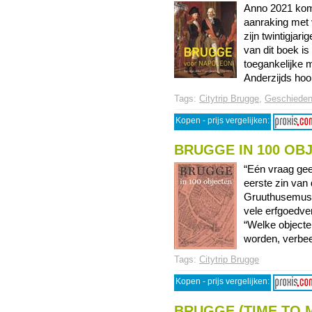
Anno 2021 kom
aanraking met 
zijn twintigjar
van dit boek i
toegankelijke m
Anderzijds hoop
Tags:
Citytrip Brugge
,
Geschieden
Kopen - prijs vergelijken:
BRUGGE IN 100 OB
“Eén vraag gee
eerste zin van
Gruuthusemuse
vele erfgoedve
“Welke objecte
worden, verbeel
Tags:
Citytrip Brugge
Kopen - prijs vergelijken:
BRUGGE (TIME TO