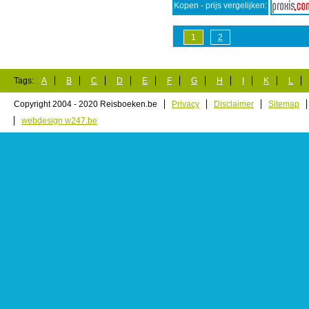
Kopen - prijs vergelijken:
1
2
Tags:
A
B
C
D
E
F
G
H
I
K
L
Copyright 2004 - 2020 Reisboeken.be
Privacy
Disclaimer
Sitemap
webdesign w247.be