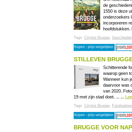
de geschiedeni
1550 is deze u
onderzoekers l
incorporeren r
hoofdstukken. 
Tags:
Citytrip Brugge
,
Geschieden
Kopen - prijs vergelijken:
STILLEVEN BRUGGE
Schitterende f
waarop geen toe
Wanneer kun je
daarvoor was d
van 2020. Foto
19 met zijn stad doet. ... ...
Le
Tags:
Citytrip Brugge
,
Fotoboeken
Kopen - prijs vergelijken:
BRUGGE VOOR NA