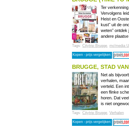
Ter verkenning 
Vervolgens lei
Heist en Ooste
kust" uit de on
weten" ontdek 
andere plaatse .
Tags:
Citytrip Brugge
,
mo'media Ui
Kopen - prijs vergelijken:
BRUGGE, STAD VA
Net als bijvoor
verhalen, maar
verteld. Een i
een flinke sche
horen. Dat vee
is niet ongewoon
Tags:
Citytrip Brugge
,
Verhalen
Kopen - prijs vergelijken: