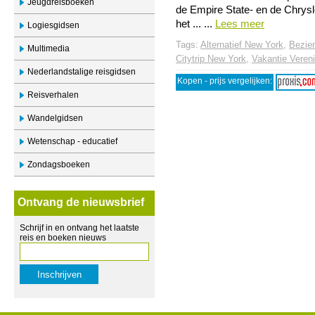
Jeugdreisboeken
de Empire State- en de Chrys
het ... ...
Lees meer
Logiesgidsen
Tags:
Alternatief New York
,
Bezie
Multimedia
Citytrip New York
,
Vakantie Veren
Nederlandstalige reisgidsen
Kopen - prijs vergelijken:
Reisverhalen
Wandelgidsen
Wetenschap - educatief
Zondagsboeken
Ontvang de nieuwsbrief
Schrijf in en ontvang het laatste
reis en boeken nieuws