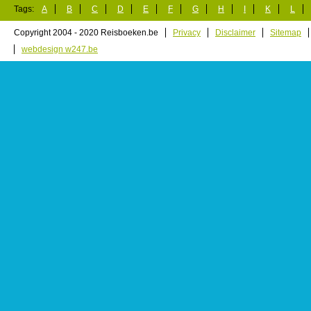
Tags:
A
B
C
D
E
F
G
H
I
K
L
Copyright 2004 - 2020 Reisboeken.be
Privacy
Disclaimer
Sitemap
webdesign w247.be