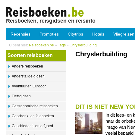
Reisboeken, reisgidsen en reisinfo
Recensies
Promoties
Citytrips
Hotels
Vliegreizen
U bent hier:
Reisboeken.be
»
Tags
»
Chryslerbuilding
Chryslerbuilding
Soorten reisboeken
Andere reisboeken
Anderstalige gidsen
Avontuur en Outdoor
Fietsgidsen
DIT IS NIET NEW Y
Gastronomische reisboeken
In dit lees- e
Geschenk -en fotoboeken
naar de onbek
Geschiedenis en erfgoed
imago van New
veelal bepaald 