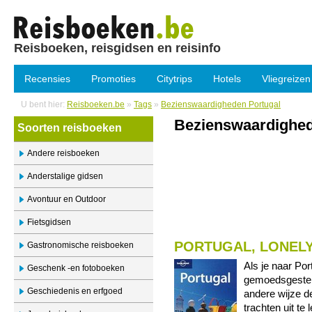
Reisboeken, reisgidsen en reisinfo
Recensies
Promoties
Citytrips
Hotels
Vliegreizen
U bent hier:
Reisboeken.be
»
Tags
»
Bezienswaardigheden Portugal
Bezienswaardighed
Soorten reisboeken
Andere reisboeken
Anderstalige gidsen
Avontuur en Outdoor
Fietsgidsen
PORTUGAL, LONEL
Gastronomische reisboeken
Als je naar Por
Geschenk -en fotoboeken
gemoedsgestel
Geschiedenis en erfgoed
andere wijze de
trachten uit t