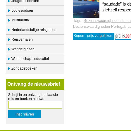
Jeugdreisboeken
“saudade” is d
zichzelf respec
Logiesgidsen
Multimedia
Tags:
Bezienswaardigheden Liss
Bezienswaardigheden Portugal
,
L
Nederlandstalige reisgidsen
Kopen - prijs vergelijken:
Reisverhalen
Wandelgidsen
Wetenschap - educatief
Zondagsboeken
Ontvang de nieuwsbrief
Schrijf in en ontvang het laatste
reis en boeken nieuws