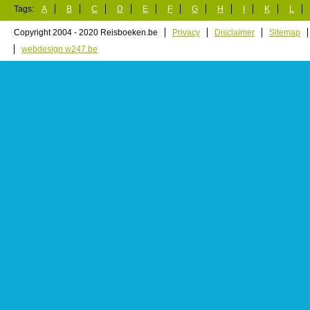
Tags:
A
B
C
D
E
F
G
H
I
K
L
Copyright 2004 - 2020 Reisboeken.be
Privacy
Disclaimer
Sitemap
webdesign w247.be