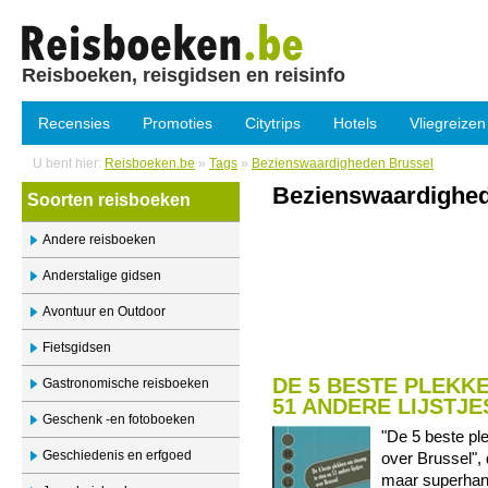
Reisboeken, reisgidsen en reisinfo
Recensies
Promoties
Citytrips
Hotels
Vliegreizen
U bent hier:
Reisboeken.be
»
Tags
»
Bezienswaardigheden Brussel
Bezienswaardighed
Soorten reisboeken
Andere reisboeken
Anderstalige gidsen
Avontuur en Outdoor
Fietsgidsen
DE 5 BESTE PLEKK
Gastronomische reisboeken
51 ANDERE LIJSTJ
Geschenk -en fotoboeken
"De 5 beste pl
Geschiedenis en erfgoed
over Brussel", d
maar superhand