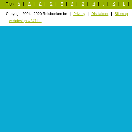
Tags:
A
B
C
D
E
F
G
H
I
K
L
Copyright 2004 - 2020 Reisboeken.be
Privacy
Disclaimer
Sitemap
webdesign w247.be