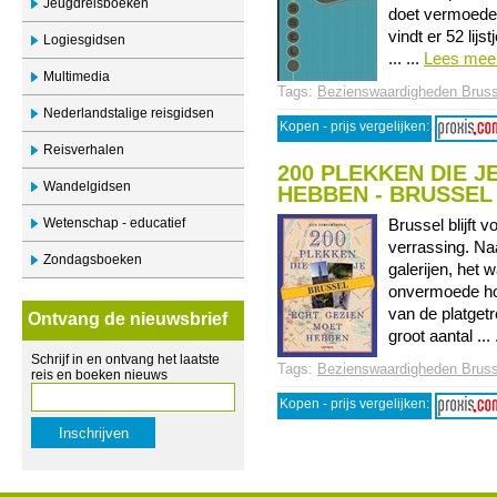
Jeugdreisboeken
doet vermoeden 
vindt er 52 lij
Logiesgidsen
... ...
Lees mee
Multimedia
Tags:
Bezienswaardigheden Bruss
Nederlandstalige reisgidsen
Kopen - prijs vergelijken:
Reisverhalen
200 PLEKKEN DIE J
Wandelgidsen
HEBBEN - BRUSSEL
Wetenschap - educatief
Brussel blijft
verrassing. Na
Zondagsboeken
galerijen, het 
onvermoede hoek
van de platget
Ontvang de nieuwsbrief
groot aantal ... 
Schrijf in en ontvang het laatste
Tags:
Bezienswaardigheden Bruss
reis en boeken nieuws
Kopen - prijs vergelijken: