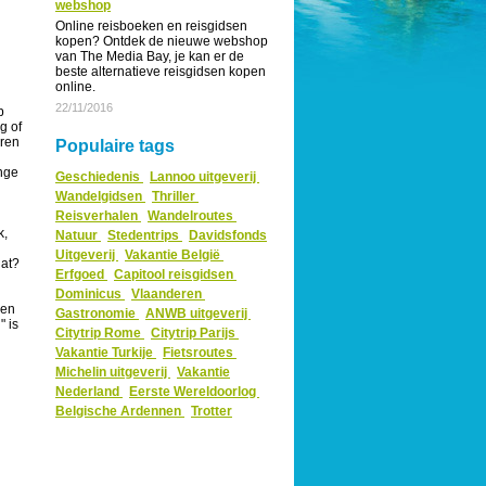
webshop
Online reisboeken en reisgidsen
kopen? Ontdek de nieuwe webshop
van The Media Bay, je kan er de
beste alternatieve reisgidsen kopen
online.
22/11/2016
p
g of
aren
Populaire tags
nge
Geschiedenis
Lannoo uitgeverij
Wandelgidsen
Thriller
Reisverhalen
Wandelroutes
k,
Natuur
Stedentrips
Davidsfonds
Uitgeverij
Vakantie België
dat?
Erfgoed
Capitool reisgidsen
Dominicus
Vlaanderen
een
Gastronomie
ANWB uitgeverij
" is
Citytrip Rome
Citytrip Parijs
Vakantie Turkije
Fietsroutes
Michelin uitgeverij
Vakantie
Nederland
Eerste Wereldoorlog
Belgische Ardennen
Trotter