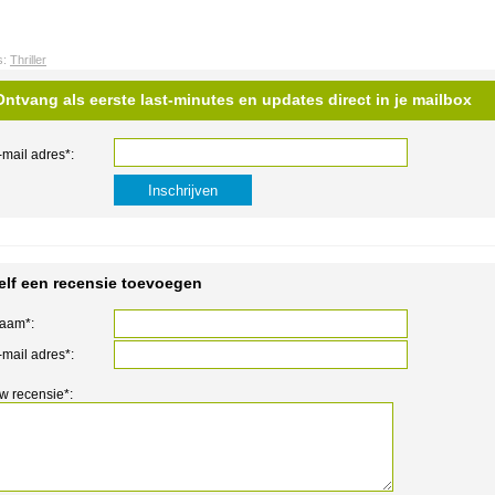
s:
Thriller
Ontvang als eerste last-minutes en updates direct in je mailbox
-mail adres*:
elf een recensie toevoegen
aam*:
-mail adres*:
w recensie*: