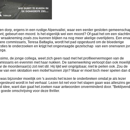
een dorp, ergens in een rustige Alpenvallei, waar een eerder gesloten gemeenscha
nt, gebeurt een moord. Is het eigenlijk wel een moord? Of gaat het om een slachtin
 wraakneming zoals zou kunnen blijken na nog meer akelige overlijdens. Een erv
ere commissaris, Teresa Battaglia, wordt het pad opgestuurd om de bloederige
sties te onderzoeken en krijgt het ongevraagde gezelschap van een onervaren jo
lega.
simo, de jonge collega, weet zich geen raad met het profileervermogen van de
missaris en evenmin met haar nukken. De samenwerking verloopt dan ook moeilij
 de moordenaar(s) zot niet stil. Hij lijkt wel ongrijpbaar, niet te peilen ook. Zou de
w van een skistation een motief kunnen zijn? Maar er moet toch meer spelen dan 
 was bijzonder moeilijk om 's avonds het lezen te onderbreken omdat je als lezer
gesleurd wordt in het verhaal. Lezen tot net voor het slapen gaan was alleszins g
d idee, want dan gaat het zoeken naar antwoorden onverminderd door. "Beklijvend
 goede omschrijving voor deze thriller.