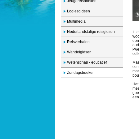
Jeugdreisboeken
Logiesgidsen
Multimedia
Nederlandstalige reisgidsen
In 
woo
een
Reisverhalen
oud
kwe
Wandelgidsen
col
Wetenschap - educatief
Mas
com
maar
Zondagsboeken
bou
Het
mee
goe
een