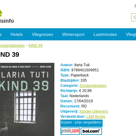
isinfo
s
Hotels
Vliegreizen
Wintersport
Lastminutes
Vlieg
ondagsboeken
»
KIND 39
IND 39
Auteur:
Ilaria Tuti
ISBN:
9789401609951
Type:
Paperback
Bladzijden:
335
Categorie:
Zondagsboeken
Richtprijs:
€ 20,99
Taal:
Nederlands
Datum:
17/04/2019
Recensent:
RD
Uitgeverij:
Xander Uitgevers
Verdeeld door:
L&M Books
Kopen - prijs vergelijken: