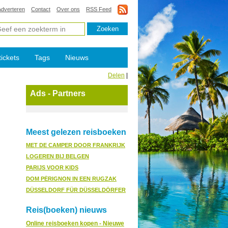
Adverteren
Contact
Over ons
RSS Feed
tickets
Tags
Nieuws
Delen
|
Ads - Partners
Meest gelezen reisboeken
MET DE CAMPER DOOR FRANKRIJK
LOGEREN BIJ BELGEN
PARIJS VOOR KIDS
DOM PÉRIGNON IN EEN RUGZAK
DÜSSELDORF FÜR DÜSSELDÖRFER
Reis(boeken) nieuws
Online reisboeken kopen - Nieuwe