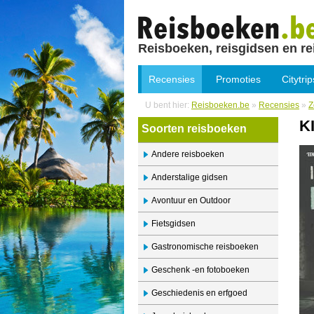
Reisboeken, reisgidsen en re
Recensies
Promoties
Citytrip
U bent hier:
Reisboeken.be
»
Recensies
»
Z
K
Soorten reisboeken
Andere reisboeken
Anderstalige gidsen
Avontuur en Outdoor
Fietsgidsen
Gastronomische reisboeken
Geschenk -en fotoboeken
Geschiedenis en erfgoed