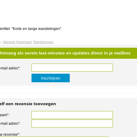
ertitel: "Korte en lange wandelingen".
s:
Vakantie Nederland
,
Wandelroutes
Ontvang als eerste last-minutes en updates direct in je mailbox
-mail adres*:
elf een recensie toevoegen
aam*:
-mail adres*:
w recensie*: