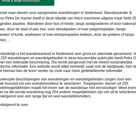
zoek naar ideeën voor aangename wandelingen in Nederland. Wandelaarster &
eur Petra De Hamer biedt in deze rijkelijk van foto's voorziene uitgave maar liefst 2
gesties daartoe. Wandelen door bos of heide, langs landgoederen of door nationa
ken, door de stad of aan zee, over streekpaden of over pelgrimspaden, lange
tanden of korte, wadlopen of over klompenpaden trekken, door de polders of langs
en, ...
rduidelijk is het wandelaanbod in Nederland zeer groot en uitermate gevarieerd. 
e 255 wandelingen en wandelgebieden in deze keuzenrijke publicatie biedt Petra 
er een beknopte beschrijving. Die wordt aangevuld met de meest noodzakelijke
ktische informatie. Een website wordt altijd vermeldt, vaak ook de startplaats. Aan d
d hiervan kan de lezer verder op zoek naar meer gedetailleerde informatie.
beknopte beschrijvingen van wandelingen en wandelgebieden zorgen voor een
ste houvast om een wandelvoorkeur te selecteren. Toegegeven, kiezen uit 255
delmogelijkheden maakt het leven van de wandelaar niet eenvoudiger. Weet eve
 er na die eerste wandeling nog 254 andere mogelijkheden zijn om uit te selecteren
delgenot voor een lange tijd en veel wandelkilometers.
delgenot te over.