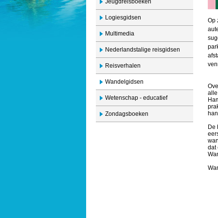
Jeugdreisboeken
Logiesgidsen
Op 
aut
Multimedia
sug
par
Nederlandstalige reisgidsen
afs
venn
Reisverhalen
Wandelgidsen
Ove
all
Wetenschap - educatief
Ham
pra
han
Zondagsboeken
De 
eer
wan
dat
Wan
Wan