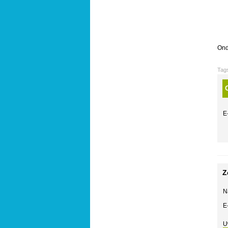
Ond
Tag
E
Z
N
E
U