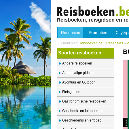
Reisboeken, reisgidsen en re
Recensies
Promoties
Citytrip
U bent hier:
Reisboeken.be
»
Recensies
»
W
B
Soorten reisboeken
Andere reisboeken
Anderstalige gidsen
Avontuur en Outdoor
Fietsgidsen
Gastronomische reisboeken
Geschenk -en fotoboeken
Geschiedenis en erfgoed