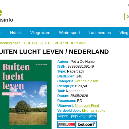
isinfo
s
Hotels
Vliegreizen
Wintersport
Lastminutes
Vlieg
andelgidsen
»
BUITEN LUCHT LEVEN / NEDERLAND
UITEN LUCHT LEVEN / NEDERLAND
Auteur:
Petra De Hamer
ISBN:
9789083169149
Type:
Paperback
Bladzijden:
240
Categorie:
Wandelgidsen
Richtprijs:
€ 23,50
Taal:
Nederlands
Datum:
25/05/2026
Recensent:
RD
Uitgeverij:
Uitgeverij Fjord
Verdeeld door:
Mythras Books
Kopen - prijs vergelijken: