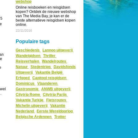
webshop
Online reisboeken en reisgidsen
kopen? Ontdek de nieuwe webshop
van The Media Bay, je kan er de
55
beste alternatieve reisgidsen kopen
le
online.
22/11/2016
Populaire tags
Geschiedenis
Lannoo uitgeverij
Van
Wandelgidsen
Thriller
De
Reisverhalen
Wandelroutes
Natuur
Stedentrips
Davidsfonds
e
Uitgeverij
Vakantie België
Erfgoed
Capitool reisgidsen
Dominicus
Vlaanderen
nwel
Gastronomie
ANWB uitgeverij
.
Citytrip Rome
Citytrip Parijs
Vakantie Turkije
Fietsroutes
Michelin uitgeverij
Vakantie
Nederland
Eerste Wereldoorlog
Belgische Ardennen
Trotter