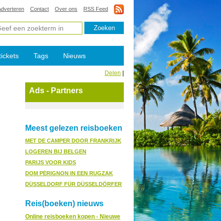
Adverteren
Contact
Over ons
RSS Feed
tickets
Tags
Nieuws
Delen
|
Ads - Partners
Meest gelezen reisboeken
MET DE CAMPER DOOR FRANKRIJK
LOGEREN BIJ BELGEN
PARIJS VOOR KIDS
DOM PÉRIGNON IN EEN RUGZAK
DÜSSELDORF FÜR DÜSSELDÖRFER
Reis(boeken) nieuws
Online reisboeken kopen - Nieuwe