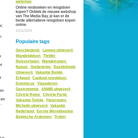
webshop
Online reisboeken en reisgidsen
kopen? Ontdek de nieuwe webshop
van The Media Bay, je kan er de
beste alternatieve reisgidsen kopen
online.
r,
22/11/2016
n
Populaire tags
Geschiedenis
Lannoo uitgeverij
Wandelgidsen
Thriller
n
Reisverhalen
Wandelroutes
er
Natuur
Stedentrips
Davidsfonds
Uitgeverij
Vakantie België
r
Erfgoed
Capitool reisgidsen
Dominicus
Vlaanderen
Gastronomie
ANWB uitgeverij
nen
Citytrip Rome
Citytrip Parijs
e en
Vakantie Turkije
Fietsroutes
..
Michelin uitgeverij
Vakantie
Nederland
Eerste Wereldoorlog
Belgische Ardennen
Trotter