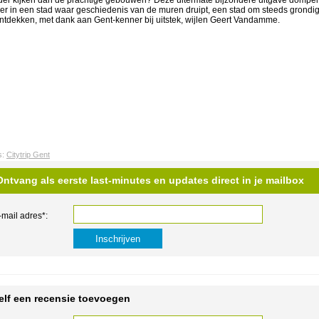
der kijken dan de prachtige gebouwen? Deze uitermate bijzondere uitgave dompelt
er in een stad waar geschiedenis van de muren druipt, een stad om steeds grondi
ontdekken, met dank aan Gent-kenner bij uitstek, wijlen Geert Vandamme.
s:
Citytrip Gent
Ontvang als eerste last-minutes en updates direct in je mailbox
-mail adres*:
elf een recensie toevoegen