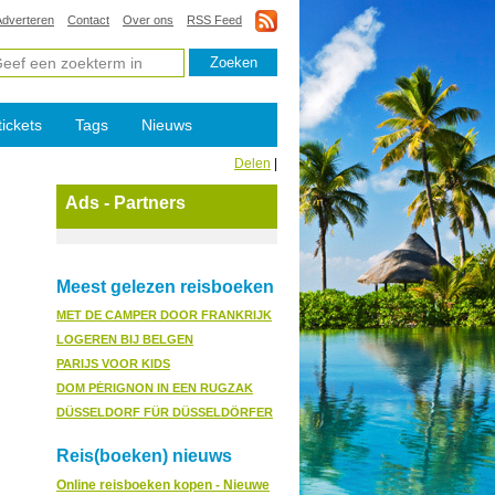
Adverteren
Contact
Over ons
RSS Feed
tickets
Tags
Nieuws
Delen
|
Ads - Partners
Meest gelezen reisboeken
MET DE CAMPER DOOR FRANKRIJK
LOGEREN BIJ BELGEN
PARIJS VOOR KIDS
DOM PÉRIGNON IN EEN RUGZAK
DÜSSELDORF FÜR DÜSSELDÖRFER
Reis(boeken) nieuws
Online reisboeken kopen - Nieuwe