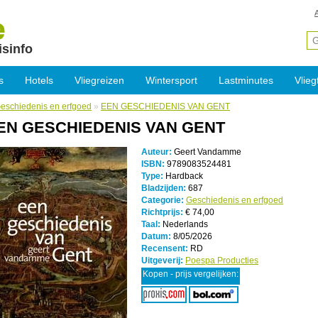
isinfo
s
Hotels
Vliegreizen
Wintersport
Lastminutes
Vlieg
eschiedenis en erfgoed
»
EEN GESCHIEDENIS VAN GENT
EN GESCHIEDENIS VAN GENT
Auteur:
Geert Vandamme
ISBN:
9789083524481
Type:
Hardback
Bladzijden:
687
Categorie:
Geschiedenis en erfgoed
Richtprijs:
€ 74,00
Taal:
Nederlands
Datum:
8/05/2026
Recensent:
RD
Uitgeverij:
Poespa Producties
Kopen - prijs vergelijken: