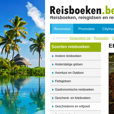
Reisboeken, reisgidsen en re
Recensies
Promoties
Citytrip
U bent hier:
Reisboeken.be
»
Recensies
»
G
E
Soorten reisboeken
Andere reisboeken
Anderstalige gidsen
Avontuur en Outdoor
Fietsgidsen
Gastronomische reisboeken
Geschenk -en fotoboeken
Geschiedenis en erfgoed