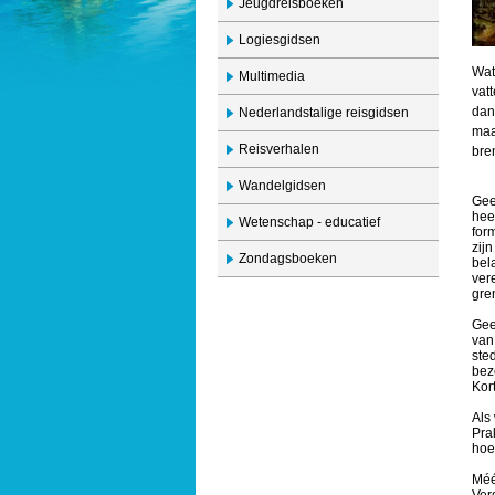
Jeugdreisboeken
Logiesgidsen
Wat
Multimedia
vat
dan
Nederlandstalige reisgidsen
maa
Reisverhalen
bre
Wandelgidsen
Gee
hee
Wetenschap - educatief
for
zij
Zondagsboeken
bel
ver
gre
Gee
van
ste
bez
Kor
Als
Pra
hoe
Méé