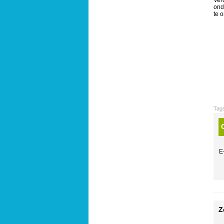
Ver
ond
te 
Tag
E
Z