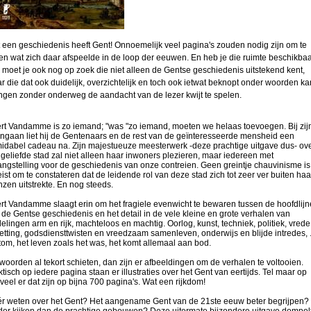
 een geschiedenis heeft Gent! Onnoemelijk veel pagina's zouden nodig zijn om te
ten wat zich daar afspeelde in de loop der eeuwen. En heb je die ruimte beschikbaa
 moet je ook nog op zoek die niet alleen de Gentse geschiedenis uitstekend kent,
r die dat ook duidelijk, overzichtelijk en toch ook ietwat beknopt onder woorden ka
ngen zonder onderweg de aandacht van de lezer kwijt te spelen.
rt Vandamme is zo iemand; "was "zo iemand, moeten we helaas toevoegen. Bij zij
ngaan liet hij de Gentenaars en de rest van de geïnteresseerde mensheid een
midabel cadeau na. Zijn majestueuze meesterwerk -deze prachtige uitgave dus- ov
n geliefde stad zal niet alleen haar inwoners plezieren, maar iedereen met
angstelling voor de geschiedenis van onze contreien. Geen greintje chauvinisme is
eist om te constateren dat de leidende rol van deze stad zich tot zeer ver buiten haa
nzen uitstrekte. En nog steeds.
rt Vandamme slaagt erin om het fragiele evenwicht te bewaren tussen de hoofdlij
 de Gentse geschiedenis en het detail in de vele kleine en grote verhalen van
delingen arm en rijk, machteloos en machtig. Oorlog, kunst, techniek, politiek, vred
etting, godsdiensttwisten en vreedzaam samenleven, onderwijs en blijde intredes, .
tom, het leven zoals het was, het komt allemaal aan bod.
 woorden al tekort schieten, dan zijn er afbeeldingen om de verhalen te voltooien.
ktisch op iedere pagina staan er illustraties over het Gent van eertijds. Tel maar op
veel er dat zijn op bijna 700 pagina's. Wat een rijkdom!
r weten over het Gent? Het aangename Gent van de 21ste eeuw beter begrijpen?