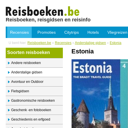
Reisboeken, reisgidsen en reisinfo
Recensies
Promoties
Citytrips
Hotels
Vliegreizen
U bent hier:
Reisboeken.be
»
Recensies
»
Anderstalige gidsen
»
Estonia
Estonia
Soorten reisboeken
Andere reisboeken
Anderstalige gidsen
Avontuur en Outdoor
Fietsgidsen
Gastronomische reisboeken
Geschenk -en fotoboeken
Geschiedenis en erfgoed