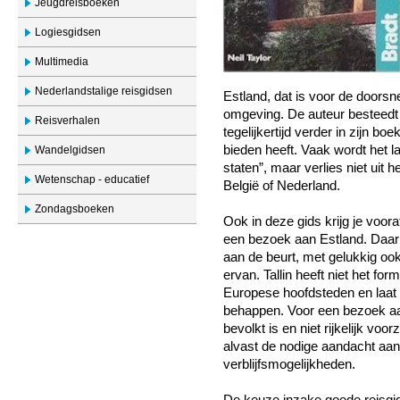
Jeugdreisboeken
Logiesgidsen
Multimedia
Nederlandstalige reisgidsen
Estland, dat is voor de doorsn
omgeving. De auteur besteedt
Reisverhalen
tegelijkertijd verder in zijn b
bieden heeft. Vaak wordt het l
Wandelgidsen
staten”, maar verlies niet uit h
Wetenschap - educatief
België of Nederland.
Zondagsboeken
Ook in deze gids krijg je voor
een bezoek aan Estland. Daarn
aan de beurt, met gelukkig oo
ervan. Tallin heeft niet het fo
Europese hoofdsteden en laat
behappen. Voor een bezoek aan
bevolkt is en niet rijkelijk vo
alvast de nodige aandacht aan
verblijfsmogelijkheden.