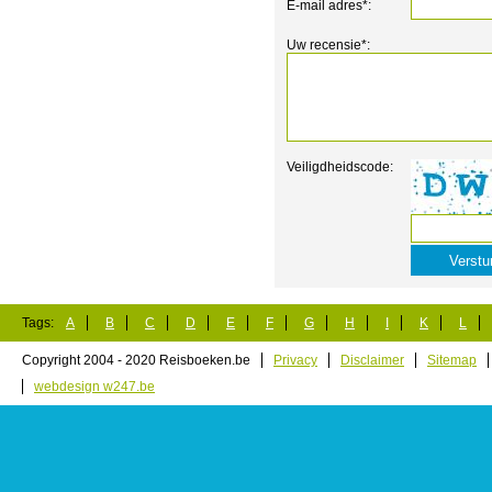
E-mail adres*:
Uw recensie*:
Veiligdheidscode:
Tags:
A
B
C
D
E
F
G
H
I
K
L
Copyright 2004 - 2020 Reisboeken.be
Privacy
Disclaimer
Sitemap
webdesign w247.be