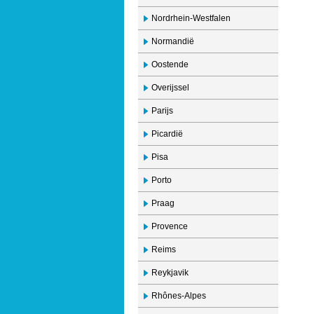
Nordrhein-Westfalen
Normandië
Oostende
Overijssel
Parijs
Picardië
Pisa
Porto
Praag
Provence
Reims
Reykjavik
Rhônes-Alpes