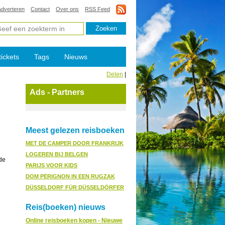
Adverteren
Contact
Over ons
RSS Feed
tickets
Tags
Nieuws
Delen
|
Ads - Partners
Meest gelezen reisboeken
MET DE CAMPER DOOR FRANKRIJK
LOGEREN BIJ BELGEN
 de
PARIJS VOOR KIDS
DOM PÉRIGNON IN EEN RUGZAK
e
DÜSSELDORF FÜR DÜSSELDÖRFER
Reis(boeken) nieuws
Online reisboeken kopen - Nieuwe