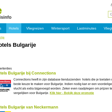
isinfo
s
Hotels
Vliegreizen
Wintersport
Lastminutes
Vlieg
rije
tels Bulgarije
ertenties
tels Bulgarije bij Connections
Connections heeft in zijn database tienduizenden hotels die je toelaten
beste keuze te maken voor Bulgarije. Indien nodig kan er een voordelige
vlucht als extra bijgevoegd worden. Zeker even raadplegen om prijzen t
vergelijken voor Bulgarije.
Klik hier - Bekijk deze promotie
tels Bulgarije van Neckermann