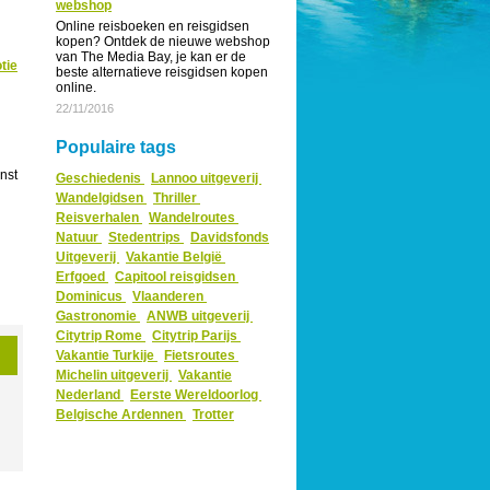
webshop
Online reisboeken en reisgidsen
kopen? Ontdek de nieuwe webshop
van The Media Bay, je kan er de
tie
beste alternatieve reisgidsen kopen
online.
22/11/2016
Populaire tags
enst
Geschiedenis
Lannoo uitgeverij
Wandelgidsen
Thriller
Reisverhalen
Wandelroutes
Natuur
Stedentrips
Davidsfonds
Uitgeverij
Vakantie België
Erfgoed
Capitool reisgidsen
Dominicus
Vlaanderen
Gastronomie
ANWB uitgeverij
Citytrip Rome
Citytrip Parijs
Vakantie Turkije
Fietsroutes
Michelin uitgeverij
Vakantie
Nederland
Eerste Wereldoorlog
Belgische Ardennen
Trotter