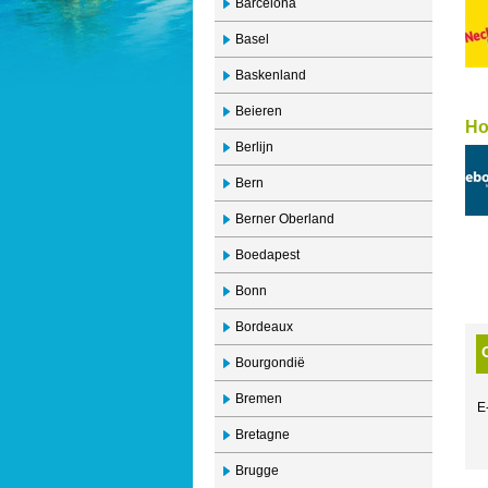
Barcelona
Basel
Baskenland
Beieren
Ho
Berlijn
Bern
Berner Oberland
Boedapest
Bonn
Bordeaux
Bourgondië
Bremen
E
Bretagne
Brugge