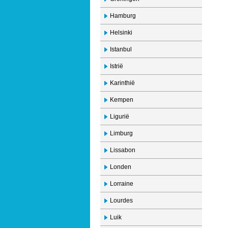
Hamburg
Helsinki
Istanbul
Istrië
Karinthië
Kempen
Ligurië
Limburg
Lissabon
Londen
Lorraine
Lourdes
Luik