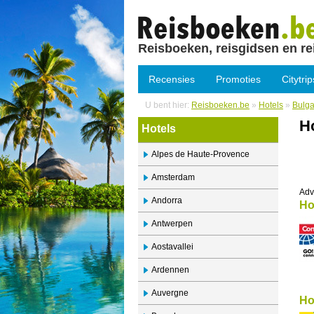
Reisboeken, reisgidsen en re
Recensies
Promoties
Citytrip
U bent hier:
Reisboeken.be
»
Hotels
»
Bulga
Ho
Hotels
Alpes de Haute-Provence
Amsterdam
Adv
Andorra
Ho
Antwerpen
Aostavallei
Ardennen
Auvergne
Ho