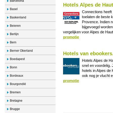
Barcelona
Hotels Alpes de Hau
Basel
Connections heeft 
toelaten de beste 
Baskenland
Provence. Indien n
Beieren
bijgevoegd worden.
vergelijken voor Alpes de Ha
Berlijn
promotie
Bern
Berner Oberland
Hotels van ebookers
Boedapest
Hotels Alpes de H
snel en voordelig. 
Bonn
hotels in Alpes de 
ook nog je vlucht 
Bordeaux
promotie
Bourgondië
Bremen
Bretagne
Brugge