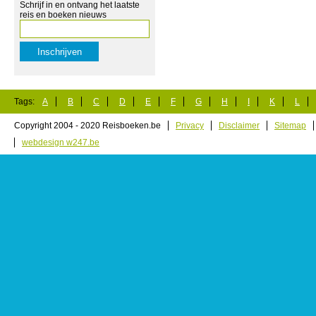
Schrijf in en ontvang het laatste
reis en boeken nieuws
Tags:
A
B
C
D
E
F
G
H
I
K
L
Copyright 2004 - 2020 Reisboeken.be
Privacy
Disclaimer
Sitemap
webdesign w247.be