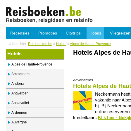
Reisboeken, reisgidsen en reisinfo
Recensies
Promoties
Citytrips
Hotels
Vliegreizen
U bent hier:
Reisboeken.be
»
Hotels
»
Alpes de Haute-Provence
Hotels Alpes de H
Hotels
Alpes de Haute-Provence
Amsterdam
Advertenties
Andorra
Hotels Alpes de Ha
Antwerpen
Neckermann heeft 
vakantie naar Alpe
Aostavallei
bij. Bij Neckermann 
online reserveren 
Ardennen
kredietkaart.
Klik hier - Beki
Auvergne