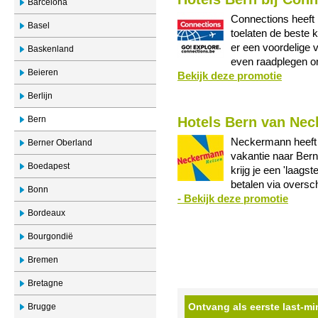
Barcelona
Connections heeft 
Basel
toelaten de beste 
er een voordelige 
Baskenland
even raadplegen om
Beieren
Bekijk deze promotie
Berlijn
Bern
Hotels Bern van Ne
Neckermann heeft 
Berner Oberland
vakantie naar Bern
Boedapest
krijg je een 'laagst
betalen via oversch
Bonn
- Bekijk deze promotie
Bordeaux
Bourgondië
Bremen
Bretagne
Ontvang als eerste last-mi
Brugge