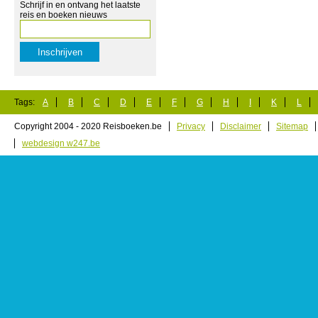
Schrijf in en ontvang het laatste
reis en boeken nieuws
Tags:
A
B
C
D
E
F
G
H
I
K
L
Copyright 2004 - 2020 Reisboeken.be
Privacy
Disclaimer
Sitemap
webdesign w247.be