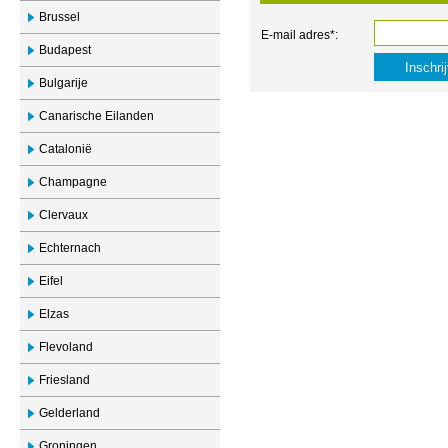
Brussel
E-mail adres*:
Budapest
Bulgarije
Canarische Eilanden
Catalonië
Champagne
Clervaux
Echternach
Eifel
Elzas
Flevoland
Friesland
Gelderland
Groningen