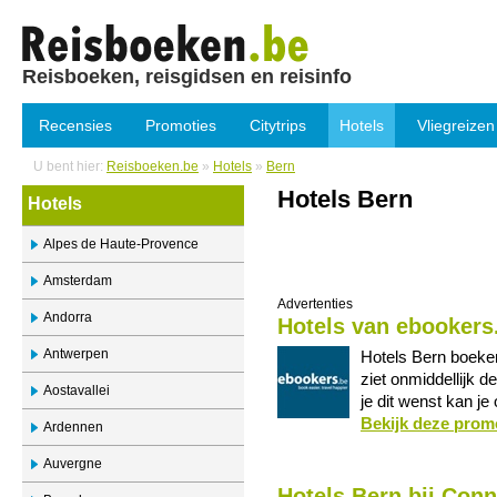
Reisboeken, reisgidsen en reisinfo
Recensies
Promoties
Citytrips
Hotels
Vliegreizen
U bent hier:
Reisboeken.be
»
Hotels
»
Bern
Hotels Bern
Hotels
Alpes de Haute-Provence
Amsterdam
Advertenties
Andorra
Hotels van ebookers
Antwerpen
Hotels Bern boeken
ziet onmiddellijk de
Aostavallei
je dit wenst kan je
Bekijk deze prom
Ardennen
Auvergne
Hotels Bern bij Con