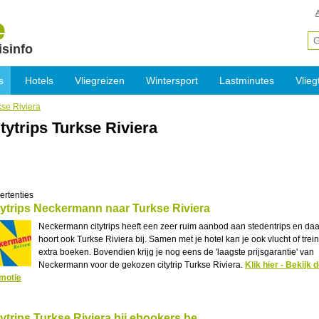
isinfo
s
Hotels
Vliegreizen
Wintersport
Lastminutes
Vlieg
kse Riviera
tytrips Turkse Riviera
ertenties
tytrips Neckermann naar Turkse Riviera
Neckermann citytrips heeft een zeer ruim aanbod aan stedentrips en daa
hoort ook Turkse Riviera bij. Samen met je hotel kan je ook vlucht of trein
extra boeken. Bovendien krijg je nog eens de 'laagste prijsgarantie' van
Neckermann voor de gekozen citytrip Turkse Riviera.
Klik hier - Bekijk 
motie
tytrips Turkse Riviera bij ebookers.be