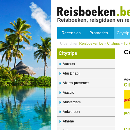
Reisboeken, reisgidsen en re
Recensies
Promoties
Citytrip
U bent hier:
Reisboeken.be
»
Citytrips
»
Tur
Ci
Citytrips
Aachen
Abu Dhabi
Adv
Aix-en-provence
Ci
Ajaccio
Amsterdam
Antwerpen
pro
Athene
Ci