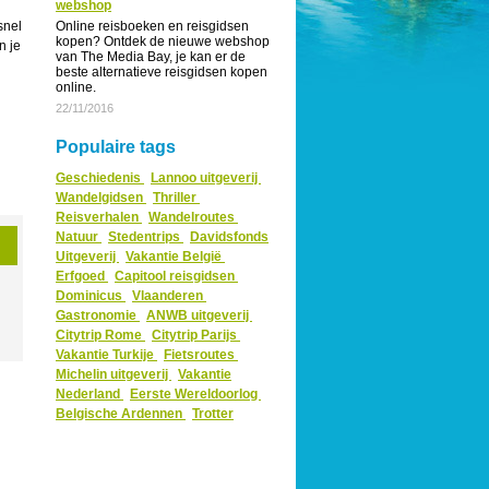
webshop
snel
Online reisboeken en reisgidsen
kopen? Ontdek de nieuwe webshop
n je
van The Media Bay, je kan er de
beste alternatieve reisgidsen kopen
online.
22/11/2016
Populaire tags
Geschiedenis
Lannoo uitgeverij
Wandelgidsen
Thriller
Reisverhalen
Wandelroutes
Natuur
Stedentrips
Davidsfonds
Uitgeverij
Vakantie België
Erfgoed
Capitool reisgidsen
Dominicus
Vlaanderen
Gastronomie
ANWB uitgeverij
Citytrip Rome
Citytrip Parijs
Vakantie Turkije
Fietsroutes
Michelin uitgeverij
Vakantie
Nederland
Eerste Wereldoorlog
Belgische Ardennen
Trotter