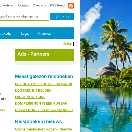
Adverteren
Contact
Over ons
RSS Feed
tickets
Tags
Nieuws
Delen
|
Ads - Partners
Meest gelezen reisboeken
MET DE CAMPER DOOR FRANKRIJK
LOGEREN BIJ BELGEN
r
PARIJS VOOR KIDS
 als
DOM PÉRIGNON IN EEN RUGZAK
deze
DÜSSELDORF FÜR DÜSSELDÖRFER
Reis(boeken) nieuws
Online reisboeken kopen - Nieuwe