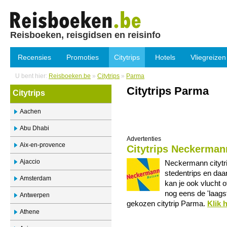
Reisboeken, reisgidsen en reisinfo
Recensies
Promoties
Citytrips
Hotels
Vliegreizen
U bent hier:
Reisboeken.be
»
Citytrips
»
Parma
Citytrips Parma
Citytrips
Aachen
Abu Dhabi
Advertenties
Aix-en-provence
Citytrips Neckerman
Ajaccio
Neckermann citytr
stedentrips en daa
Amsterdam
kan je ook vlucht o
nog eens de 'laags
Antwerpen
gekozen citytrip Parma.
Klik 
Athene