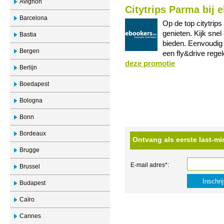
Avignon
Citytrips Parma bij 
Barcelona
Op de top citytrip
genieten. Kijk snel
Bastia
bieden. Eenvoudig k
Bergen
een fly&drive rege
deze promotie
Berlijn
Boedapest
Bologna
Bonn
Bordeaux
Ontvang als eerste last-mi
Brugge
E-mail adres*:
Brussel
Budapest
Caïro
Cannes