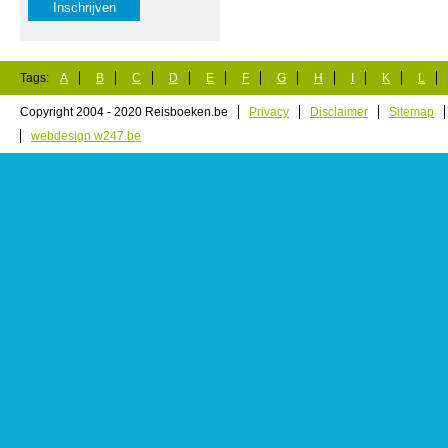
Tags:
A
B
C
D
E
F
G
H
I
K
L
Copyright 2004 - 2020 Reisboeken.be
Privacy
Disclaimer
Sitemap
webdesign w247.be