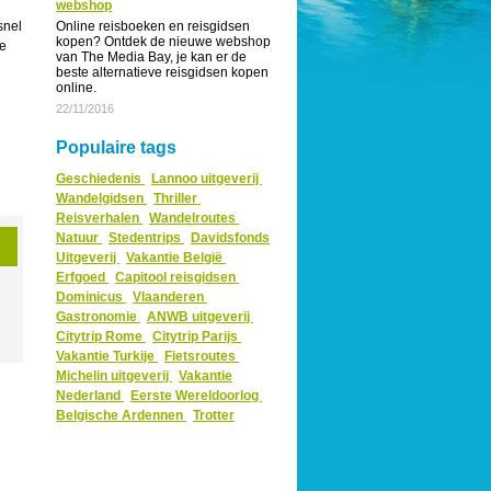
webshop
snel
Online reisboeken en reisgidsen
kopen? Ontdek de nieuwe webshop
je
van The Media Bay, je kan er de
beste alternatieve reisgidsen kopen
online.
22/11/2016
Populaire tags
Geschiedenis
Lannoo uitgeverij
Wandelgidsen
Thriller
Reisverhalen
Wandelroutes
Natuur
Stedentrips
Davidsfonds
Uitgeverij
Vakantie België
Erfgoed
Capitool reisgidsen
Dominicus
Vlaanderen
Gastronomie
ANWB uitgeverij
Citytrip Rome
Citytrip Parijs
Vakantie Turkije
Fietsroutes
Michelin uitgeverij
Vakantie
Nederland
Eerste Wereldoorlog
Belgische Ardennen
Trotter