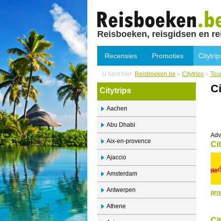
Reisboeken, reisgidsen en re
Recensies
Promoties
Citytrip
U bent hier:
Reisboeken.be
»
Citytrips
»
Tou
Ci
Citytrips
Aachen
Abu Dhabi
Adv
Aix-en-provence
Ci
Ajaccio
Amsterdam
Antwerpen
pro
Athene
Ci