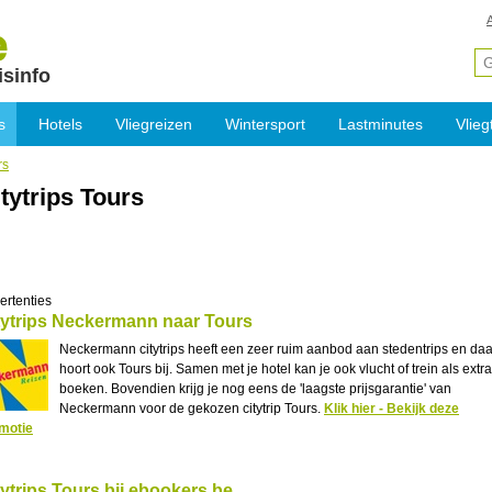
isinfo
s
Hotels
Vliegreizen
Wintersport
Lastminutes
Vlieg
rs
tytrips Tours
ertenties
tytrips Neckermann naar Tours
Neckermann citytrips heeft een zeer ruim aanbod aan stedentrips en daa
hoort ook Tours bij. Samen met je hotel kan je ook vlucht of trein als extra
boeken. Bovendien krijg je nog eens de 'laagste prijsgarantie' van
Neckermann voor de gekozen citytrip Tours.
Klik hier - Bekijk deze
motie
tytrips Tours bij ebookers.be