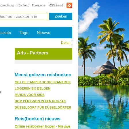
Adverteren
Contact
Over ons
RSS Feed
tickets
Tags
Nieuws
Delen
|
Ads - Partners
Meest gelezen reisboeken
MET DE CAMPER DOOR FRANKRIJK
LOGEREN BIJ BELGEN
r
PARIJS VOOR KIDS
DOM PÉRIGNON IN EEN RUGZAK
DÜSSELDORF FÜR DÜSSELDÖRFER
Reis(boeken) nieuws
Online reisboeken kopen - Nieuwe