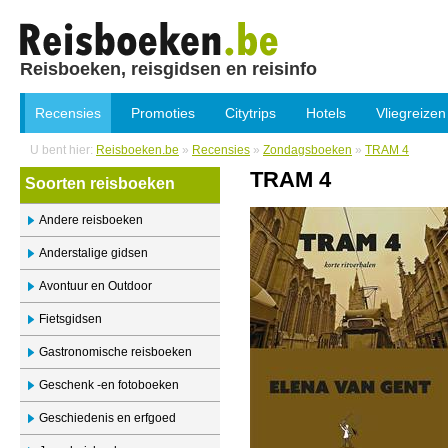
Reisboeken, reisgidsen en reisinfo
Recensies
Promoties
Citytrips
Hotels
Vliegreizen
U bent hier:
Reisboeken.be
»
Recensies
»
Zondagsboeken
»
TRAM 4
TRAM 4
Soorten reisboeken
Andere reisboeken
Anderstalige gidsen
Avontuur en Outdoor
Fietsgidsen
Gastronomische reisboeken
Geschenk -en fotoboeken
Geschiedenis en erfgoed