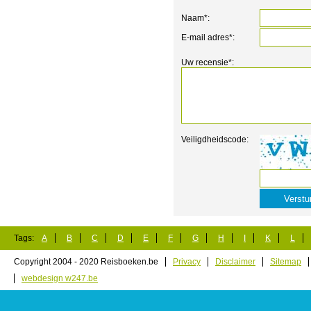
Naam*:
E-mail adres*:
Uw recensie*:
Veiligdheidscode:
Tags:
A
B
C
D
E
F
G
H
I
K
L
Copyright 2004 - 2020 Reisboeken.be
Privacy
Disclaimer
Sitemap
webdesign w247.be