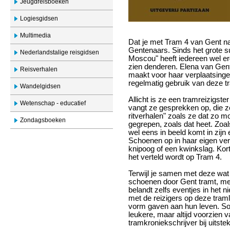
Jeugdreisboeken
Logiesgidsen
Multimedia
Dat je met Tram 4 van Gent n
Gentenaars. Sinds het grote s
Nederlandstalige reisgidsen
Moscou" heeft iedereen wel e
zien denderen. Elena van Gen
Reisverhalen
maakt voor haar verplaatsing
regelmatig gebruik van deze t
Wandelgidsen
Allicht is ze een tramreizigste
Wetenschap - educatief
vangt ze gesprekken op, die ze
ritverhalen" zoals ze dat zo m
Zondagsboeken
gegrepen, zoals dat heet. Zoal
wel eens in beeld komt in zijn
Schoenen op in haar eigen ve
knipoog of een kwinkslag. Kort
het verteld wordt op Tram 4.
Terwijl je samen met deze wa
schoenen door Gent tramt, mer
belandt zelfs eventjes in het 
met de reizigers op deze traml
vorm gaven aan hun leven. S
leukere, maar altijd voorzien
tramkroniekschrijver bij uits