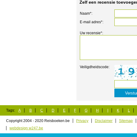
Zelf een recensie toevoege
Naam*:
E-mail adres*:
Uw recensie*:
Veiligdheidscode:
Tags:
A
B
C
D
E
F
G
H
I
K
L
Copyright 2004 - 2020 Reisboeken.be
Privacy
Disclaimer
Sitemap
webdesign w247.be