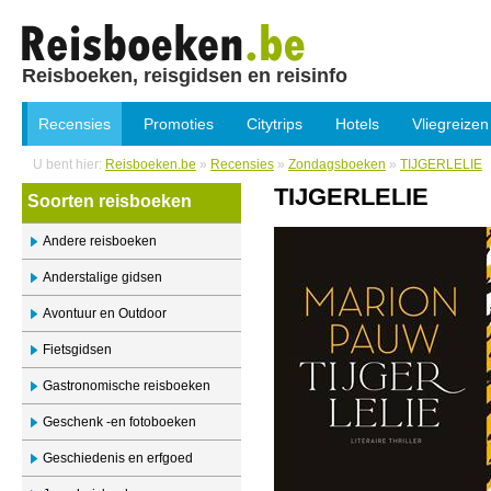
Reisboeken, reisgidsen en reisinfo
Recensies
Promoties
Citytrips
Hotels
Vliegreizen
U bent hier:
Reisboeken.be
»
Recensies
»
Zondagsboeken
»
TIJGERLELIE
TIJGERLELIE
Soorten reisboeken
Andere reisboeken
Anderstalige gidsen
Avontuur en Outdoor
Fietsgidsen
Gastronomische reisboeken
Geschenk -en fotoboeken
Geschiedenis en erfgoed