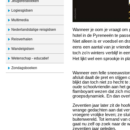
Jeugdreisboeken
Logiesgidsen
Multimedia
Wanneer je oom je vraagt om 
Nederlandstalige reisgidsen
hotel in de Pyreneeën te passe
Reisverhalen
Niet alleen is er voedsel en 
eens een aantal van je vriend
Wandelgidsen
toch zo'n winters verblijf in e
Wetenschap - educatief
Het lijkt wel een sprookje in p
Zondagsboeken
Wanneer een felle sneeuwstor
afsluit daalt de pret en stijg
blijkt dan toch niet zo hecht t
oude schoolvriendin aan het g
flamboyant wezen dat zich moei
groepsdynamiek. En dan overli
Zeventien jaar later zit de hoo
wrange gedachten aan dat verb
vroegere vrolijke leven; ze slu
buitenwereld. Tot iemand van d
gaat nu zelf op zoek naar de w
zeventien jaar geleden.